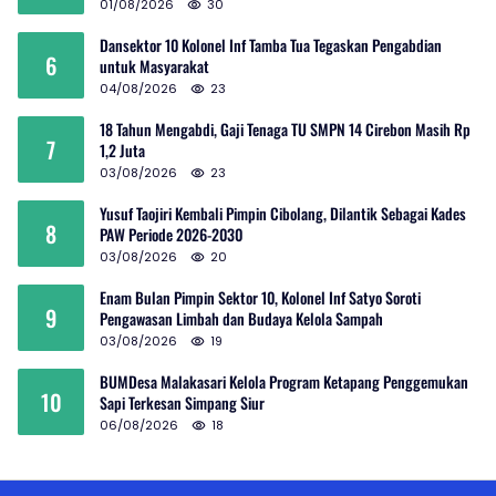
01/08/2026
30
Dansektor 10 Kolonel Inf Tamba Tua Tegaskan Pengabdian
6
untuk Masyarakat
04/08/2026
23
18 Tahun Mengabdi, Gaji Tenaga TU SMPN 14 Cirebon Masih Rp
7
1,2 Juta
03/08/2026
23
Yusuf Taojiri Kembali Pimpin Cibolang, Dilantik Sebagai Kades
8
PAW Periode 2026-2030
03/08/2026
20
Enam Bulan Pimpin Sektor 10, Kolonel Inf Satyo Soroti
9
Pengawasan Limbah dan Budaya Kelola Sampah
03/08/2026
19
BUMDesa Malakasari Kelola Program Ketapang Penggemukan
10
Sapi Terkesan Simpang Siur
06/08/2026
18