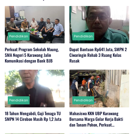
Pendidikan
Pendidikan
Perkuat Program Sekolah Maung,
Dapat Bantuan Rp641 Juta, SMPN 2
SMA Negeri 5 Karawang Jalin
Ciwaringin Rehab 3 Ruang Kelas
Komunikasi dengan Bank BJB
Rusak
Pendidikan
Pendidikan
18 Tahun Mengabdi, Gaji Tenaga TU
Mahasiswa KKN UBP Karawang
SMPN 14 Cirebon Masih Rp 1,2 Juta
Bersama Warga Gelar Kerja Bakti
dan Tanam Pohon, Perkuat
Kepedulian Lingkungan di Wanajaya