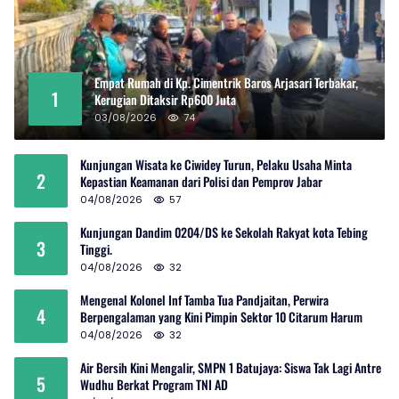
Empat Rumah di Kp. Cimentrik Baros Arjasari Terbakar,
1
Kerugian Ditaksir Rp600 Juta
03/08/2026
74
Kunjungan Wisata ke Ciwidey Turun, Pelaku Usaha Minta
2
Kepastian Keamanan dari Polisi dan Pemprov Jabar
04/08/2026
57
Kunjungan Dandim 0204/DS ke Sekolah Rakyat kota Tebing
3
Tinggi.
04/08/2026
32
Mengenal Kolonel Inf Tamba Tua Pandjaitan, Perwira
4
Berpengalaman yang Kini Pimpin Sektor 10 Citarum Harum
04/08/2026
32
Air Bersih Kini Mengalir, SMPN 1 Batujaya: Siswa Tak Lagi Antre
5
Wudhu Berkat Program TNI AD