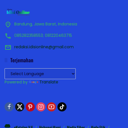
Bandung, Jawa Barat, Indonesia
085282358553; 081220463715
redaksi.idisionline@gmail.com
Terjemahan
Powered by
Translate
eKatalog V.6
Hubungi Kami
Media Siber
Kode Etik