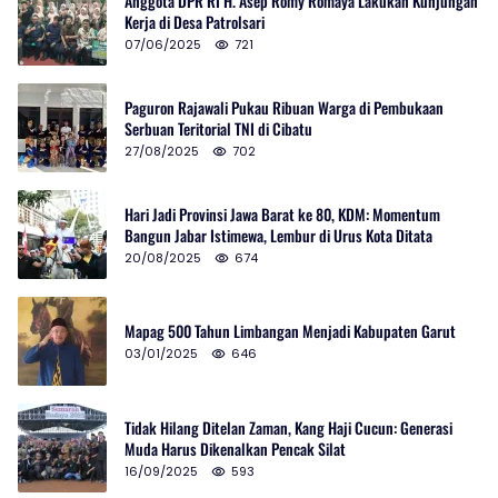
Anggota DPR RI H. Asep Romy Romaya Lakukan Kunjungan
Kerja di Desa Patrolsari
07/06/2025
721
Paguron Rajawali Pukau Ribuan Warga di Pembukaan
Serbuan Teritorial TNI di Cibatu
27/08/2025
702
Hari Jadi Provinsi Jawa Barat ke 80, KDM: Momentum
Bangun Jabar Istimewa, Lembur di Urus Kota Ditata
20/08/2025
674
Mapag 500 Tahun Limbangan Menjadi Kabupaten Garut
03/01/2025
646
Tidak Hilang Ditelan Zaman, Kang Haji Cucun: Generasi
Muda Harus Dikenalkan Pencak Silat
16/09/2025
593