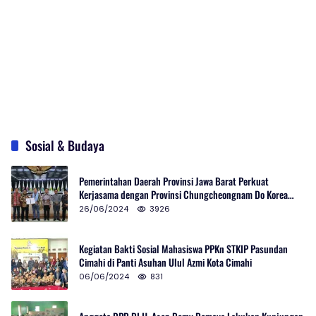
Sosial & Budaya
Pemerintahan Daerah Provinsi Jawa Barat Perkuat
Kerjasama dengan Provinsi Chungcheongnam Do Korea
Selatan
26/06/2024
3926
Kegiatan Bakti Sosial Mahasiswa PPKn STKIP Pasundan
Cimahi di Panti Asuhan Ulul Azmi Kota Cimahi
06/06/2024
831