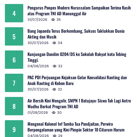
Pengurus Ponpes Modern Nurussalam Sampaikan Terima Kasih
4
atas Program TNI AD Manunggal Air
31/07/2026
35
Bang Jopanda Terus Berkembang, Sukses Taklukkan Dunia
5
Akting dan Musik
30/07/2026
34
Kunjungan Dandim 0204/DS ke Sekolah Rakyat kota Tebing
6
Tinggi.
04/08/2026
32
PAC PDI Perjuangan Kejaksan Gelar Konsolidasi Ranting dan
7
Anak Ranting di Kebon Baru
30/07/2026
32
Air Bersih Kini Mengalir, SMPN 1 Batujaya: Siswa Tak Lagi Antre
8
Wudhu Berkat Program TNI AD
01/08/2026
30
Mengenal Kolonel Inf Tamba Tua Pandjaitan, Perwira
9
Berpengalaman yang Kini Pimpin Sektor 10 Citarum Harum
04/08/2026
29