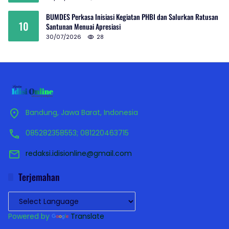
BUMDES Perkasa Inisiasi Kegiatan PHBI dan Salurkan Ratusan
10
Santunan Menuai Apresiasi
30/07/2026
28
Bandung, Jawa Barat, Indonesia
085282358553; 081220463715
redaksi.idisionline@gmail.com
Terjemahan
Powered by
Translate