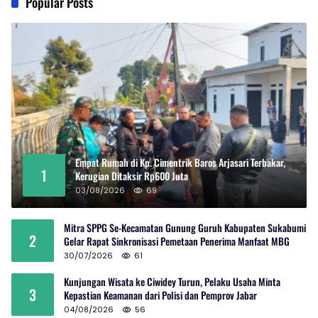
Popular Posts
Empat Rumah di Kp. Cimentrik Baros Arjasari Terbakar,
1
Kerugian Ditaksir Rp600 Juta
03/08/2026
69
Mitra SPPG Se-Kecamatan Gunung Guruh Kabupaten Sukabumi
2
Gelar Rapat Sinkronisasi Pemetaan Penerima Manfaat MBG
30/07/2026
61
Kunjungan Wisata ke Ciwidey Turun, Pelaku Usaha Minta
3
Kepastian Keamanan dari Polisi dan Pemprov Jabar
04/08/2026
56