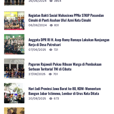
Selatan
26/06/2024
3854
Kegiatan Bakti Sosial Mahasiswa PPKn STKIP Pasundan
Cimahi di Panti Asuhan Ulul Azmi Kota Cimahi
06/06/2024
831
Anggota DPR RI H. Asep Romy Romaya Lakukan Kunjungan
Kerja di Desa Patrolsari
07/06/2025
721
Paguron Rajawali Pukau Ribuan Warga di Pembukaan
Serbuan Teritorial TNI di Cibatu
27/08/2025
701
Hari Jadi Provinsi Jawa Barat ke 80, KDM: Momentum
Bangun Jabar Istimewa, Lembur di Urus Kota Ditata
20/08/2025
673