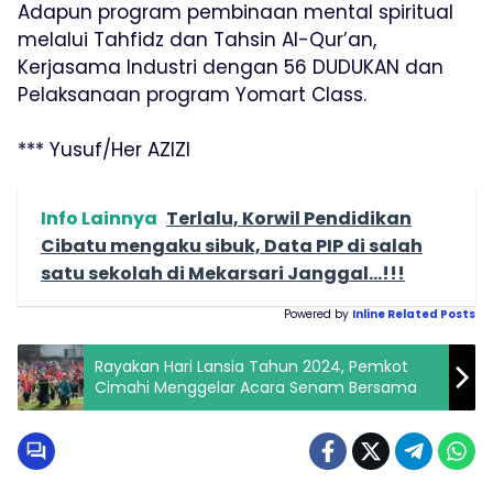
Adapun program pembinaan mental spiritual
melalui Tahfidz dan Tahsin Al-Qur’an,
Kerjasama Industri dengan 56 DUDUKAN dan
Pelaksanaan program Yomart Class.
*** Yusuf/Her AZIZI
Info Lainnya
Terlalu, Korwil Pendidikan
Cibatu mengaku sibuk, Data PIP di salah
satu sekolah di Mekarsari Janggal...!!!
Powered by
Inline Related Posts
Rayakan Hari Lansia Tahun 2024, Pemkot
Cimahi Menggelar Acara Senam Bersama