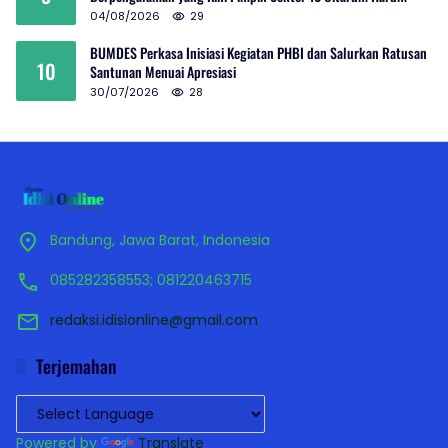
04/08/2026
29
BUMDES Perkasa Inisiasi Kegiatan PHBI dan Salurkan Ratusan
10
Santunan Menuai Apresiasi
30/07/2026
28
Bandung, Jawa Barat, Indonesia
085282358553; 081220463715
redaksi.idisionline@gmail.com
Terjemahan
Powered by
Translate