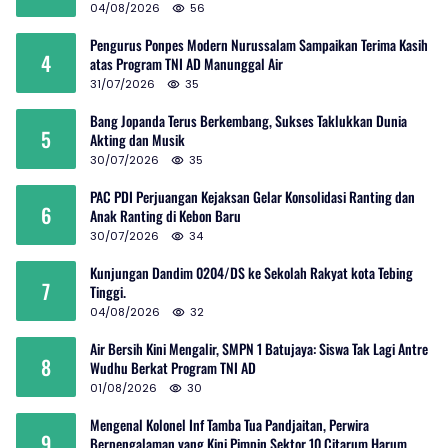
04/08/2026
56
Pengurus Ponpes Modern Nurussalam Sampaikan Terima Kasih
4
atas Program TNI AD Manunggal Air
31/07/2026
35
Bang Jopanda Terus Berkembang, Sukses Taklukkan Dunia
5
Akting dan Musik
30/07/2026
35
PAC PDI Perjuangan Kejaksan Gelar Konsolidasi Ranting dan
6
Anak Ranting di Kebon Baru
30/07/2026
34
Kunjungan Dandim 0204/DS ke Sekolah Rakyat kota Tebing
7
Tinggi.
04/08/2026
32
Air Bersih Kini Mengalir, SMPN 1 Batujaya: Siswa Tak Lagi Antre
8
Wudhu Berkat Program TNI AD
01/08/2026
30
Mengenal Kolonel Inf Tamba Tua Pandjaitan, Perwira
9
Berpengalaman yang Kini Pimpin Sektor 10 Citarum Harum