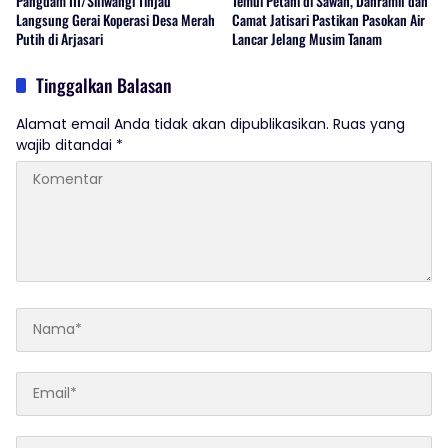
Pangdam III/Siliwangi Tinjau
Temui Petani di Sawah, Danramil dan
Langsung Gerai Koperasi Desa Merah
Camat Jatisari Pastikan Pasokan Air
Putih di Arjasari
Lancar Jelang Musim Tanam
Tinggalkan Balasan
Alamat email Anda tidak akan dipublikasikan.
Ruas yang
wajib ditandai
*