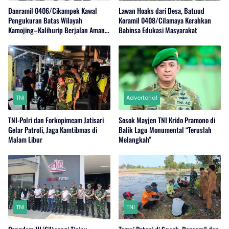
Danramil 0406/Cikampek Kawal
Lawan Hoaks dari Desa, Batuud
Pengukuran Batas Wilayah
Koramil 0408/Cilamaya Kerahkan
Kamojing–Kalihurip Berjalan Aman
Babinsa Edukasi Masyarakat
dan Kondusif
TNI
Advertorial
TNI-Polri dan Forkopimcam Jatisari
Sosok Mayjen TNI Krido Pramono di
Gelar Patroli, Jaga Kamtibmas di
Balik Lagu Monumental “Teruslah
Malam Libur
Melangkah”
TNI
TNI