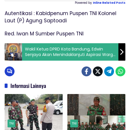
Powered by
Inline Related Posts
Autentikasi : Kabidpenum Puspen TNI Kolonel
Laut (P) Agung Saptoadi
Red. Iwan M Sumber Puspen TNI
Wakil Ketua DPRD Kota Bandung, Edwin
Senjaya Akan Menindaklanjuti Aspirasi Warga
Bandung Terkait Penertiban Peredaran
Minuman Beralkohol
Informasi Lainnya
TNI
TNI