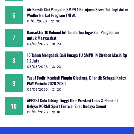
Air Bersih Kini Mengalir, SMPN 1 Batujaya: Siswa Tak Lagi Antre
6
Wudhu Berkat Program TNI AD
01/08/2026
30
Dansektor 10 Kolonel Inf Tamba Tua Tegaskan Pengabdian
7
untuk Masyarakat
04/08/2026
23
18 Tahun Mengabdi, Gaji Tenaga TU SMPN 14 Cirebon Masih Rp
8
1,2 Juta
03/08/2026
23
Yusuf Taojiri Kembali Pimpin Cibolang, Dilantik Sebagai Kades
9
PAW Periode 2026-2030
03/08/2026
20
APPSBI Kota Tebing Tinggi Ukir Prestasi Emas & Perak di
10
Gebyar KORMI Sport Festival Silat Budaya Sumut
03/08/2026
18