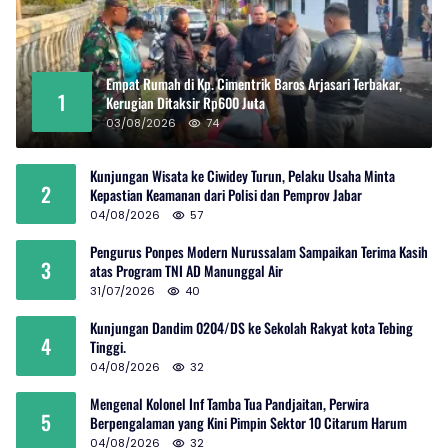
Empat Rumah di Kp. Cimentrik Baros Arjasari Terbakar,
1
Kerugian Ditaksir Rp600 Juta
03/08/2026
74
Kunjungan Wisata ke Ciwidey Turun, Pelaku Usaha Minta
2
Kepastian Keamanan dari Polisi dan Pemprov Jabar
04/08/2026
57
Pengurus Ponpes Modern Nurussalam Sampaikan Terima Kasih
3
atas Program TNI AD Manunggal Air
31/07/2026
40
Kunjungan Dandim 0204/DS ke Sekolah Rakyat kota Tebing
4
Tinggi.
04/08/2026
32
Mengenal Kolonel Inf Tamba Tua Pandjaitan, Perwira
5
Berpengalaman yang Kini Pimpin Sektor 10 Citarum Harum
04/08/2026
32