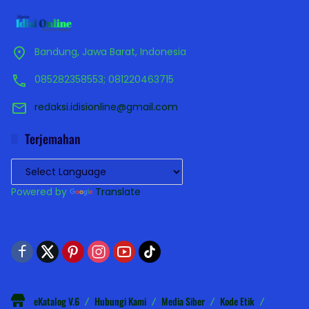
Bandung, Jawa Barat, Indonesia
085282358553; 081220463715
redaksi.idisionline@gmail.com
Terjemahan
Powered by
Translate
eKatalog V.6
Hubungi Kami
Media Siber
Kode Etik