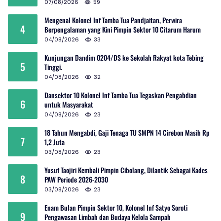
07/08/2026
59
Mengenal Kolonel Inf Tamba Tua Pandjaitan, Perwira
4
Berpengalaman yang Kini Pimpin Sektor 10 Citarum Harum
04/08/2026
33
Kunjungan Dandim 0204/DS ke Sekolah Rakyat kota Tebing
5
Tinggi.
04/08/2026
32
Dansektor 10 Kolonel Inf Tamba Tua Tegaskan Pengabdian
6
untuk Masyarakat
04/08/2026
23
18 Tahun Mengabdi, Gaji Tenaga TU SMPN 14 Cirebon Masih Rp
7
1,2 Juta
03/08/2026
23
Yusuf Taojiri Kembali Pimpin Cibolang, Dilantik Sebagai Kades
8
PAW Periode 2026-2030
03/08/2026
23
Enam Bulan Pimpin Sektor 10, Kolonel Inf Satyo Soroti
9
Pengawasan Limbah dan Budaya Kelola Sampah