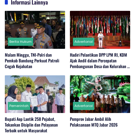
Informasi Lainnya
Berita Hukum
Advertorial
Malam Minggu, TNI-Polri dan
Hadiri Pelantikan DPP LPM RI, KDM
Pemkab Bandung Perkuat Patroli
Ajak Andil dalam Percepatan
Cegah Kejahatan
Pembangunan Desa dan Kelurahan di
Jabar
Pemerintah
Advertorial
Bupati Aep Lantik 258 Pejabat,
Pemprov Jabar Ambil Alih
Tekankan Disiplin dan Pelayanan
Pelaksanaan MTQ Jabar 2026
Terbaik untuk Masyarakat