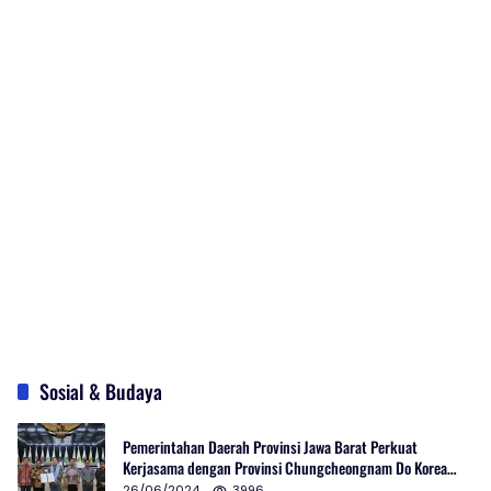
Sosial & Budaya
Pemerintahan Daerah Provinsi Jawa Barat Perkuat
Kerjasama dengan Provinsi Chungcheongnam Do Korea
Selatan
26/06/2024
3996