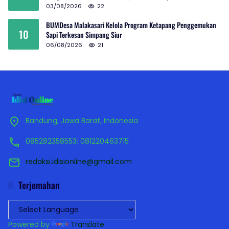
03/08/2026
22
BUMDesa Malakasari Kelola Program Ketapang Penggemukan
10
Sapi Terkesan Simpang Siur
06/08/2026
21
Bandung, Jawa Barat, Indonesia
085282358553; 081220463715
redaksi.idisionline@gmail.com
Terjemahan
Powered by
Translate