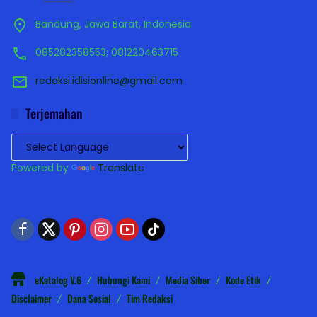
Bandung, Jawa Barat, Indonesia
085282358553; 081220463715
redaksi.idisionline@gmail.com
Terjemahan
Powered by
Translate
eKatalog V.6
Hubungi Kami
Media Siber
Kode Etik
Disclaimer
Dana Sosial
Tim Redaksi