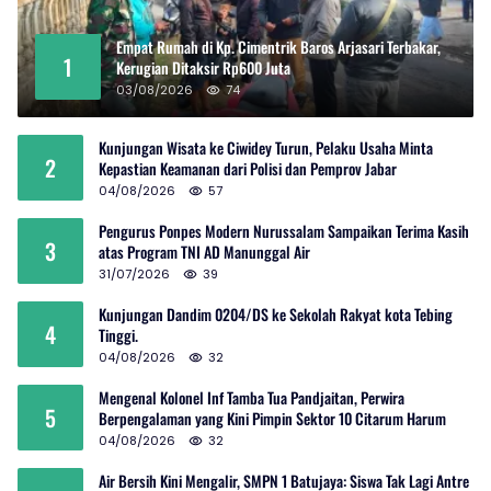
Empat Rumah di Kp. Cimentrik Baros Arjasari Terbakar,
1
Kerugian Ditaksir Rp600 Juta
03/08/2026
74
Kunjungan Wisata ke Ciwidey Turun, Pelaku Usaha Minta
2
Kepastian Keamanan dari Polisi dan Pemprov Jabar
04/08/2026
57
Pengurus Ponpes Modern Nurussalam Sampaikan Terima Kasih
3
atas Program TNI AD Manunggal Air
31/07/2026
39
Kunjungan Dandim 0204/DS ke Sekolah Rakyat kota Tebing
4
Tinggi.
04/08/2026
32
Mengenal Kolonel Inf Tamba Tua Pandjaitan, Perwira
5
Berpengalaman yang Kini Pimpin Sektor 10 Citarum Harum
04/08/2026
32
Air Bersih Kini Mengalir, SMPN 1 Batujaya: Siswa Tak Lagi Antre