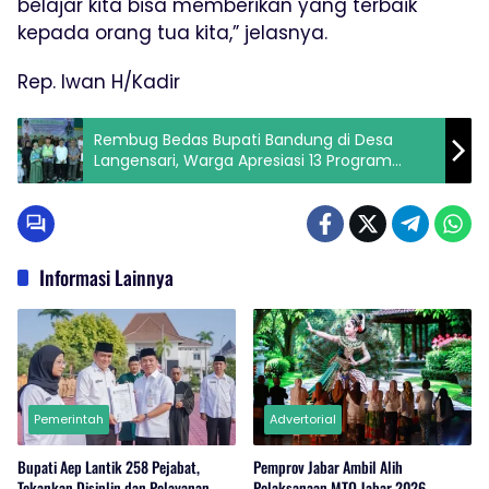
belajar kita bisa memberikan yang terbaik
kepada orang tua kita,” jelasnya.
Rep. Iwan H/Kadir
Rembug Bedas Bupati Bandung di Desa
Langensari, Warga Apresiasi 13 Program
Prioritas
Informasi Lainnya
Pemerintah
Advertorial
Bupati Aep Lantik 258 Pejabat,
Pemprov Jabar Ambil Alih
Tekankan Disiplin dan Pelayanan
Pelaksanaan MTQ Jabar 2026