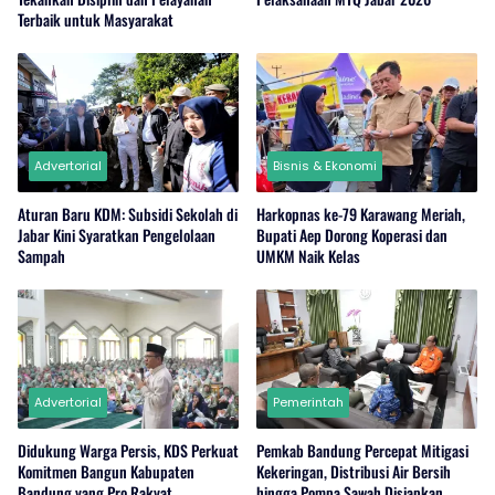
Terbaik untuk Masyarakat
Advertorial
Bisnis & Ekonomi
Aturan Baru KDM: Subsidi Sekolah di
Harkopnas ke-79 Karawang Meriah,
Jabar Kini Syaratkan Pengelolaan
Bupati Aep Dorong Koperasi dan
Sampah
UMKM Naik Kelas
Advertorial
Pemerintah
Didukung Warga Persis, KDS Perkuat
Pemkab Bandung Percepat Mitigasi
Komitmen Bangun Kabupaten
Kekeringan, Distribusi Air Bersih
Bandung yang Pro Rakyat
hingga Pompa Sawah Disiapkan