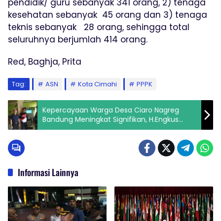
pendidik/ guru sebanyak 341 orang, 2) tenaga
kesehatan sebanyak 45 orang dan 3) tenaga
teknis sebanyak 28 orang, sehingga total
seluruhnya berjumlah 414 orang.
Red, Baghja, Prita
Tag:
ASN
Kota Cimahi
PPPK
Kepercayaan Warga Desa Ciaro Nagreg
Bandung Meningkat Signifikan, H.Engkus
Berkomitmen Selalu Berikan Layanan Prima
Informasi Lainnya