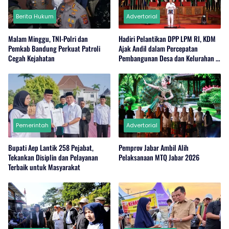
Berita Hukum
Advertorial
Malam Minggu, TNI-Polri dan
Hadiri Pelantikan DPP LPM RI, KDM
Pemkab Bandung Perkuat Patroli
Ajak Andil dalam Percepatan
Cegah Kejahatan
Pembangunan Desa dan Kelurahan di
Jabar
Pemerintah
Advertorial
Bupati Aep Lantik 258 Pejabat,
Pemprov Jabar Ambil Alih
Tekankan Disiplin dan Pelayanan
Pelaksanaan MTQ Jabar 2026
Terbaik untuk Masyarakat