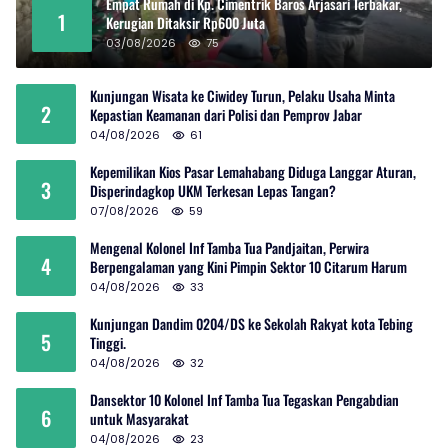
Empat Rumah di Kp. Cimentrik Baros Arjasari Terbakar,
1
Kerugian Ditaksir Rp600 Juta
03/08/2026
75
Kunjungan Wisata ke Ciwidey Turun, Pelaku Usaha Minta
2
Kepastian Keamanan dari Polisi dan Pemprov Jabar
04/08/2026
61
Kepemilikan Kios Pasar Lemahabang Diduga Langgar Aturan,
3
Disperindagkop UKM Terkesan Lepas Tangan?
07/08/2026
59
Mengenal Kolonel Inf Tamba Tua Pandjaitan, Perwira
4
Berpengalaman yang Kini Pimpin Sektor 10 Citarum Harum
04/08/2026
33
Kunjungan Dandim 0204/DS ke Sekolah Rakyat kota Tebing
5
Tinggi.
04/08/2026
32
Dansektor 10 Kolonel Inf Tamba Tua Tegaskan Pengabdian
6
untuk Masyarakat
04/08/2026
23