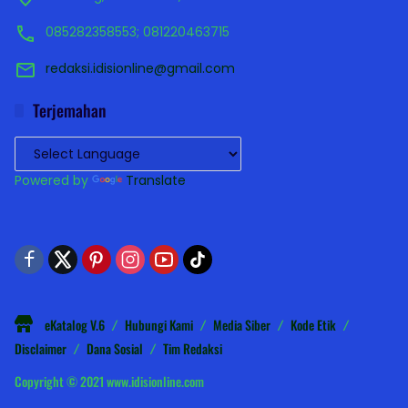
085282358553; 081220463715
redaksi.idisionline@gmail.com
Terjemahan
Powered by
Translate
eKatalog V.6
Hubungi Kami
Media Siber
Kode Etik
Disclaimer
Dana Sosial
Tim Redaksi
Copyright © 2021 www.idisionline.com