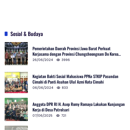
Sosial & Budaya
Pemerintahan Daerah Provinsi Jawa Barat Perkuat
Kerjasama dengan Provinsi Chungcheongnam Do Korea
Selatan
26/06/2024
3996
Kegiatan Bakti Sosial Mahasiswa PPKn STKIP Pasundan
Cimahi di Panti Asuhan Ulul Azmi Kota Cimahi
06/06/2024
833
Anggota DPR RI H. Asep Romy Romaya Lakukan Kunjungan
Kerja di Desa Patrolsari
07/06/2025
721