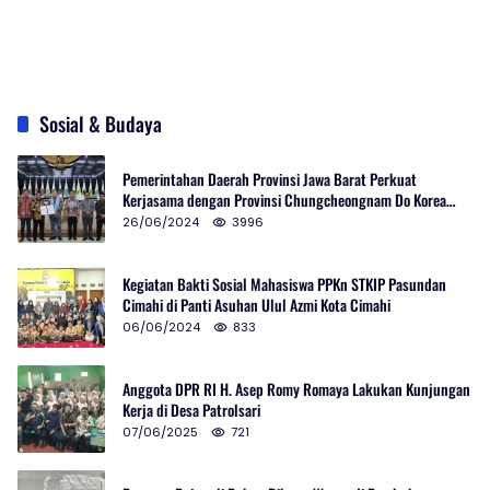
Sosial & Budaya
Pemerintahan Daerah Provinsi Jawa Barat Perkuat
Kerjasama dengan Provinsi Chungcheongnam Do Korea
Selatan
26/06/2024
3996
Kegiatan Bakti Sosial Mahasiswa PPKn STKIP Pasundan
Cimahi di Panti Asuhan Ulul Azmi Kota Cimahi
06/06/2024
833
Anggota DPR RI H. Asep Romy Romaya Lakukan Kunjungan
Kerja di Desa Patrolsari
07/06/2025
721