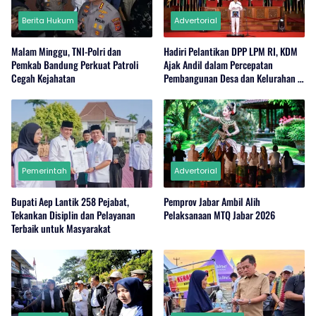
Berita Hukum
Advertorial
Malam Minggu, TNI-Polri dan
Hadiri Pelantikan DPP LPM RI, KDM
Pemkab Bandung Perkuat Patroli
Ajak Andil dalam Percepatan
Cegah Kejahatan
Pembangunan Desa dan Kelurahan di
Jabar
Pemerintah
Advertorial
Bupati Aep Lantik 258 Pejabat,
Pemprov Jabar Ambil Alih
Tekankan Disiplin dan Pelayanan
Pelaksanaan MTQ Jabar 2026
Terbaik untuk Masyarakat