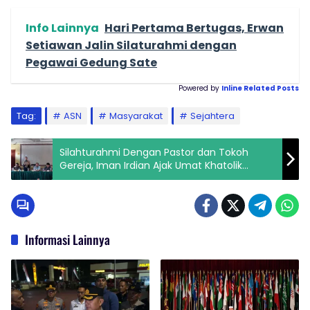
Info Lainnya
Hari Pertama Bertugas, Erwan
Setiawan Jalin Silaturahmi dengan
Pegawai Gedung Sate
Powered by
Inline Related Posts
Tag:
ASN
Masyarakat
Sejahtera
Silahturahmi Dengan Pastor dan Tokoh
Gereja, Iman Irdian Ajak Umat Khatolik
Bersama Membangun Kota Tebing Tinggi
Informasi Lainnya