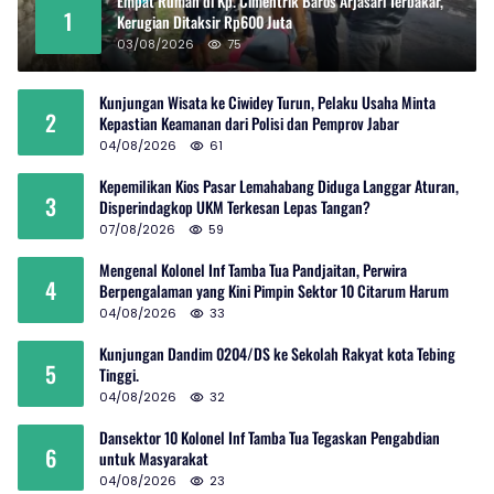
Empat Rumah di Kp. Cimentrik Baros Arjasari Terbakar,
1
Kerugian Ditaksir Rp600 Juta
03/08/2026
75
Kunjungan Wisata ke Ciwidey Turun, Pelaku Usaha Minta
2
Kepastian Keamanan dari Polisi dan Pemprov Jabar
04/08/2026
61
Kepemilikan Kios Pasar Lemahabang Diduga Langgar Aturan,
3
Disperindagkop UKM Terkesan Lepas Tangan?
07/08/2026
59
Mengenal Kolonel Inf Tamba Tua Pandjaitan, Perwira
4
Berpengalaman yang Kini Pimpin Sektor 10 Citarum Harum
04/08/2026
33
Kunjungan Dandim 0204/DS ke Sekolah Rakyat kota Tebing
5
Tinggi.
04/08/2026
32
Dansektor 10 Kolonel Inf Tamba Tua Tegaskan Pengabdian
6
untuk Masyarakat
04/08/2026
23