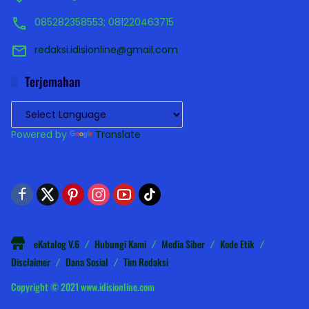
085282358553; 081220463715
redaksi.idisionline@gmail.com
Terjemahan
Powered by
Translate
eKatalog V.6
Hubungi Kami
Media Siber
Kode Etik
Disclaimer
Dana Sosial
Tim Redaksi
Copyright © 2021 www.idisionline.com