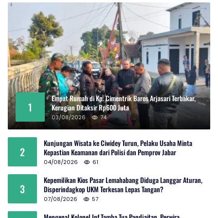
Empat Rumah di Kp. Cimentrik Baros Arjasari Terbakar,
1
Kerugian Ditaksir Rp600 Juta
03/08/2026
74
Kunjungan Wisata ke Ciwidey Turun, Pelaku Usaha Minta
2
Kepastian Keamanan dari Polisi dan Pemprov Jabar
04/08/2026
61
Kepemilikan Kios Pasar Lemahabang Diduga Langgar Aturan,
3
Disperindagkop UKM Terkesan Lepas Tangan?
07/08/2026
57
Mengenal Kolonel Inf Tamba Tua Pandjaitan, Perwira