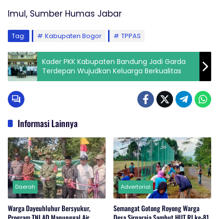
Imul, Sumber Humas Jabar
Tag:
Kabupaten Bogor
TPPAS
Kader PKK Kabupaten Bandung Jadi Garda
Terdepan Wujudkan Keluarga Berkualitas
Informasi Lainnya
Daerah
Advertorial
Warga Dayeuhluhur Bersyukur,
Semangat Gotong Royong Warga
Program TNI AD Manunggal Air
Desa Sirnaraja Sambut HUT RI ke-81