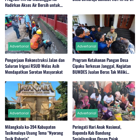
Hadirkan Akses Air Bersih untuk
Masyarakat
Advertorial
Advertorial
Pengerjaan Rekonstruksi Jalan dan
Program Ketahanan Pangan Desa
Saluran Irigasi RSUD Welas Asih
Cipaku Terkesan Janggal, Kegiatan
Mendapatkan Sorotan Masyarakat
BUMDES Jualan Beras Tak Miliki
Stok?
Advertorial
Advertorial
Milangkala ka-394 Kabupaten
Peringati Hari Anak Nasional,
Tasikmalaya Usung Tema “Nyorang
Bapenda Kab Bandung
Tasik Raharja”
Sosialisasikan Opsen Pajak