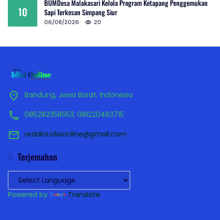
BUMDesa Malakasari Kelola Program Ketapang Penggemukan
10
Sapi Terkesan Simpang Siur
06/08/2026
20
Bandung, Jawa Barat, Indonesia
085282358553; 081220463715
redaksi.idisionline@gmail.com
Terjemahan
Powered by
Translate