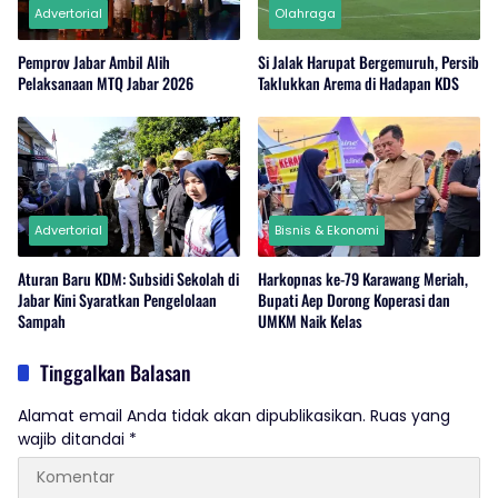
Advertorial
Olahraga
Pemprov Jabar Ambil Alih
Si Jalak Harupat Bergemuruh, Persib
Pelaksanaan MTQ Jabar 2026
Taklukkan Arema di Hadapan KDS
Advertorial
Bisnis & Ekonomi
Aturan Baru KDM: Subsidi Sekolah di
Harkopnas ke-79 Karawang Meriah,
Jabar Kini Syaratkan Pengelolaan
Bupati Aep Dorong Koperasi dan
Sampah
UMKM Naik Kelas
Tinggalkan Balasan
Alamat email Anda tidak akan dipublikasikan.
Ruas yang
wajib ditandai
*