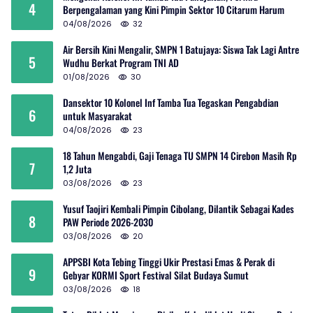
4
Berpengalaman yang Kini Pimpin Sektor 10 Citarum Harum
04/08/2026
32
Air Bersih Kini Mengalir, SMPN 1 Batujaya: Siswa Tak Lagi Antre
5
Wudhu Berkat Program TNI AD
01/08/2026
30
Dansektor 10 Kolonel Inf Tamba Tua Tegaskan Pengabdian
6
untuk Masyarakat
04/08/2026
23
18 Tahun Mengabdi, Gaji Tenaga TU SMPN 14 Cirebon Masih Rp
7
1,2 Juta
03/08/2026
23
Yusuf Taojiri Kembali Pimpin Cibolang, Dilantik Sebagai Kades
8
PAW Periode 2026-2030
03/08/2026
20
APPSBI Kota Tebing Tinggi Ukir Prestasi Emas & Perak di
9
Gebyar KORMI Sport Festival Silat Budaya Sumut
03/08/2026
18