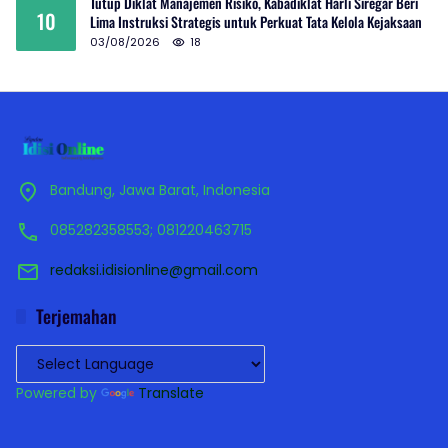
Tutup Diklat Manajemen Risiko, Kabadiklat Harli Siregar Beri
10
Lima Instruksi Strategis untuk Perkuat Tata Kelola Kejaksaan
03/08/2026
18
Bandung, Jawa Barat, Indonesia
085282358553; 081220463715
redaksi.idisionline@gmail.com
Terjemahan
Powered by
Translate