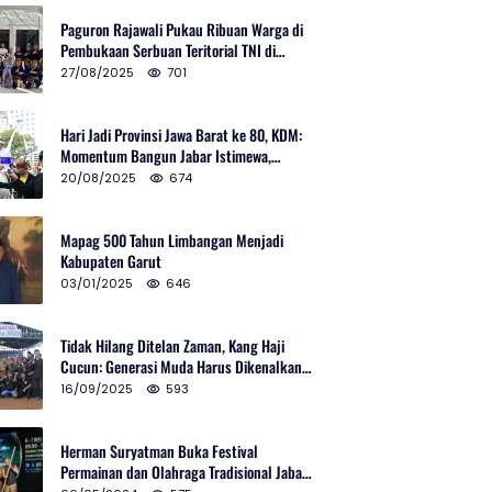
Paguron Rajawali Pukau Ribuan Warga di
Pembukaan Serbuan Teritorial TNI di
Cibatu
27/08/2025
701
Hari Jadi Provinsi Jawa Barat ke 80, KDM:
Momentum Bangun Jabar Istimewa,
Lembur di Urus Kota Ditata
20/08/2025
674
Mapag 500 Tahun Limbangan Menjadi
Kabupaten Garut
03/01/2025
646
Tidak Hilang Ditelan Zaman, Kang Haji
Cucun: Generasi Muda Harus Dikenalkan
Pencak Silat
16/09/2025
593
Herman Suryatman Buka Festival
Permainan dan Olahraga Tradisional Jabar