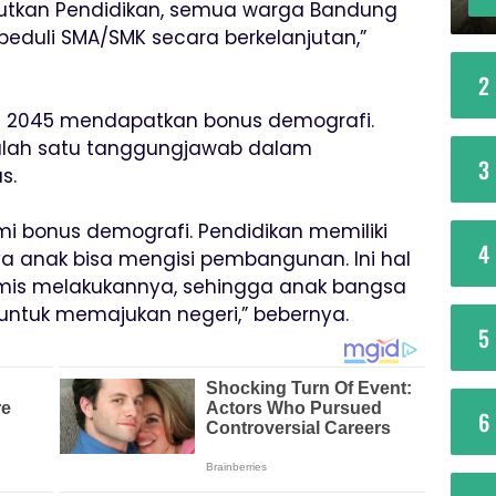
utkan Pendidikan, semua warga Bandung
 peduli SMA/SMK secara berkelanjutan,”
2
2045 mendapatkan bonus demografi.
alah satu tanggungjawab dalam
3
s.
i bonus demografi. Pendidikan memiliki
4
a anak bisa mengisi pembangunan. Ini hal
timis melakukannya, sehingga anak bangsa
ntuk memajukan negeri,” bebernya.
5
6