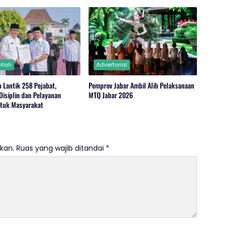
Lingkungan di Wanajaya
ntah
Advertorial
 Lantik 258 Pejabat,
Pemprov Jabar Ambil Alih Pelaksanaan
Disiplin dan Pelayanan
MTQ Jabar 2026
ntuk Masyarakat
kan.
Ruas yang wajib ditandai
*