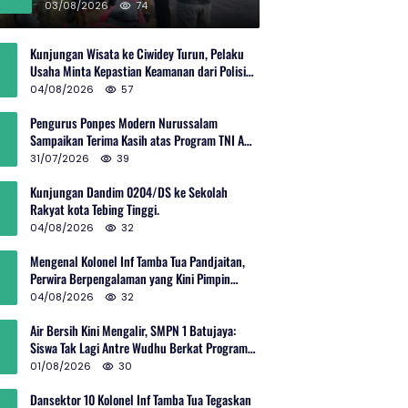
Rp600 Juta
03/08/2026
74
Kunjungan Wisata ke Ciwidey Turun, Pelaku
Usaha Minta Kepastian Keamanan dari Polisi
dan Pemprov Jabar
04/08/2026
57
Pengurus Ponpes Modern Nurussalam
Sampaikan Terima Kasih atas Program TNI AD
Manunggal Air
31/07/2026
39
Kunjungan Dandim 0204/DS ke Sekolah
Rakyat kota Tebing Tinggi.
04/08/2026
32
Mengenal Kolonel Inf Tamba Tua Pandjaitan,
Perwira Berpengalaman yang Kini Pimpin
Sektor 10 Citarum Harum
04/08/2026
32
Air Bersih Kini Mengalir, SMPN 1 Batujaya:
Siswa Tak Lagi Antre Wudhu Berkat Program
TNI AD
01/08/2026
30
Dansektor 10 Kolonel Inf Tamba Tua Tegaskan