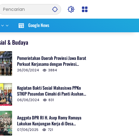
Google News
sial & Budaya
Pemerintahan Daerah Provinsi Jawa Barat
Perkuat Kerjasama dengan Provinsi
Chungcheongnam Do Korea Selatan
26/06/2024
3884
Kegiatan Bakti Sosial Mahasiswa PPKn
STKIP Pasundan Cimahi di Panti Asuhan
Ulul Azmi Kota Cimahi
06/06/2024
831
Anggota DPR RI H. Asep Romy Romaya
Lakukan Kunjungan Kerja di Desa
Patrolsari
07/06/2025
721