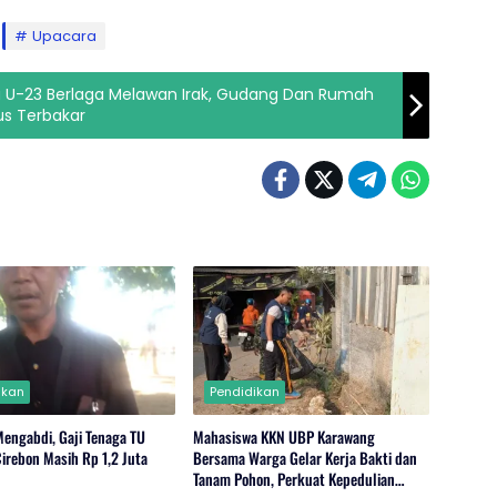
Upacara
a U-23 Berlaga Melawan Irak, Gudang Dan Rumah
s Terbakar
ikan
Pendidikan
Mengabdi, Gaji Tenaga TU
Mahasiswa KKN UBP Karawang
irebon Masih Rp 1,2 Juta
Bersama Warga Gelar Kerja Bakti dan
Tanam Pohon, Perkuat Kepedulian