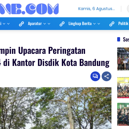
Kamis, 6 Agustus
2026
i
Aparatur
Lingkup Berita
Politik
So
mpin Upacara Peringatan
di Kantor Disdik Kota Bandung