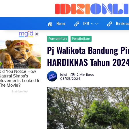
Langsung
ke
konten
Home
IPM
Birokras
×
Pemerintah
Pendidikan
Pj Walikota Bandung Pi
HARDIKNAS Tahun 2024 
Idisi
2 Min Baca
03/05/2024