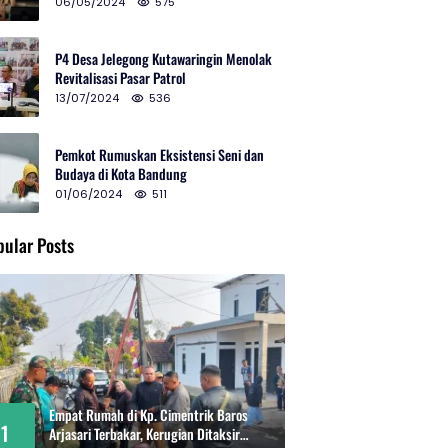
2024 di Gedung Teater Tertutup
06/05/2024
575
P4 Desa Jelegong Kutawaringin Menolak
Revitalisasi Pasar Patrol
13/07/2024
536
Pemkot Rumuskan Eksistensi Seni dan
Budaya di Kota Bandung
01/06/2024
511
pular Posts
Empat Rumah di Kp. Cimentrik Baros
1
Arjasari Terbakar, Kerugian Ditaksir