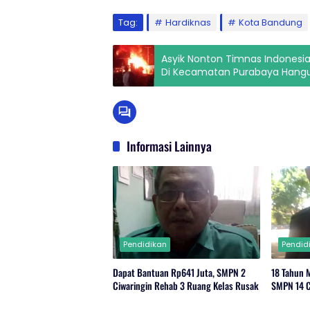
Tag:
Hardiknas
Kota Bandung
Asyik Nonton Timnas Indonesi
Di Kecamatan Purabaya Hangu
Informasi Lainnya
Pendidikan
Pendid
Dapat Bantuan Rp641 Juta, SMPN 2
18 Tahun 
Ciwaringin Rehab 3 Ruang Kelas Rusak
SMPN 14 C