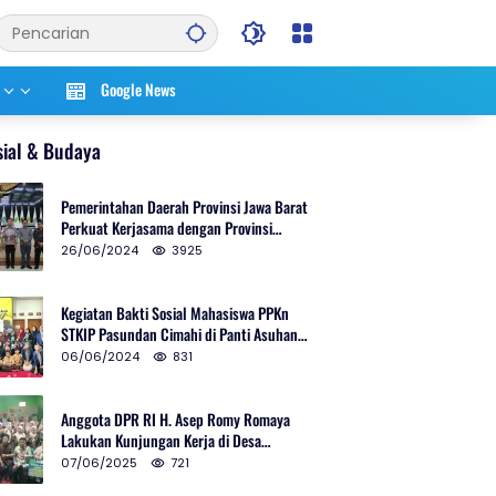
Google News
sial & Budaya
Pemerintahan Daerah Provinsi Jawa Barat
Perkuat Kerjasama dengan Provinsi
Chungcheongnam Do Korea Selatan
26/06/2024
3925
Kegiatan Bakti Sosial Mahasiswa PPKn
STKIP Pasundan Cimahi di Panti Asuhan
Ulul Azmi Kota Cimahi
06/06/2024
831
Anggota DPR RI H. Asep Romy Romaya
Lakukan Kunjungan Kerja di Desa
Patrolsari
07/06/2025
721