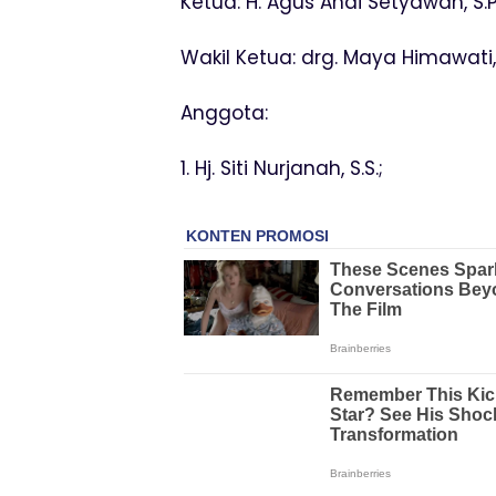
Ketua: H. Agus Andi Setyawan, S.Pd
Wakil Ketua: drg. Maya Himawati,
Anggota:
1. Hj. Siti Nurjanah, S.S.;