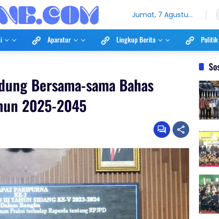
Jumat, 7 Agustus
2026
i
Aparatur
Lingkup Berita
Politik
So
ndung Bersama-sama Bahas
ahun 2025-2045