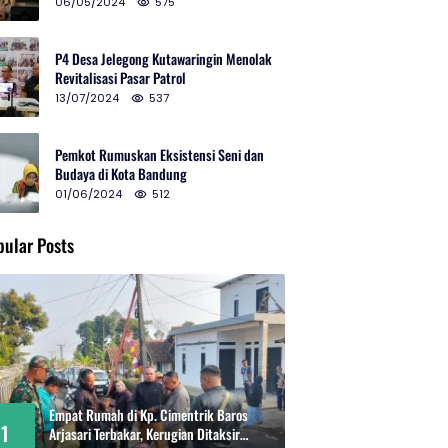
2024 di Gedung Teater Tertutup
06/05/2024
575
P4 Desa Jelegong Kutawaringin Menolak
Revitalisasi Pasar Patrol
13/07/2024
537
Pemkot Rumuskan Eksistensi Seni dan
Budaya di Kota Bandung
01/06/2024
512
pular Posts
Empat Rumah di Kp. Cimentrik Baros
1
Arjasari Terbakar, Kerugian Ditaksir