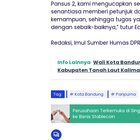
Pansus 2, kami mengucapkan sel
senantiasa memberi petunjuk d
kemampuan, sehingga tugas ya
dengan sebaik-baiknya,” tutur Ed
Redaksi, Imul Sumber Humas DP
Info Lainnya
Wali Kota Bandu
Kabupaten Tanah Laut Kalima
Tag:
Kota Bandung
Paripurna
Perusahaan Terkemuka di Sing
ke Bisnis Stablecoin