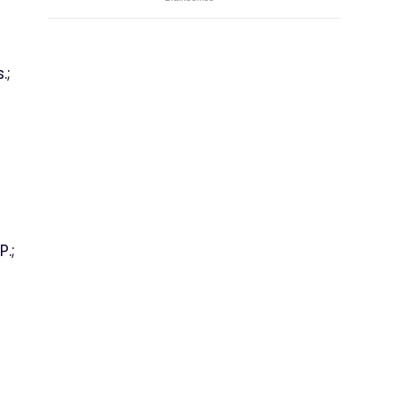
.;
.;