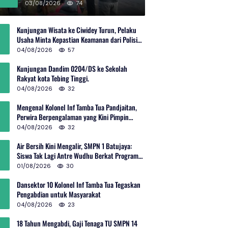
Rp600 Juta
03/08/2026
74
Kunjungan Wisata ke Ciwidey Turun, Pelaku
Usaha Minta Kepastian Keamanan dari Polisi
dan Pemprov Jabar
04/08/2026
57
Kunjungan Dandim 0204/DS ke Sekolah
Rakyat kota Tebing Tinggi.
04/08/2026
32
Mengenal Kolonel Inf Tamba Tua Pandjaitan,
Perwira Berpengalaman yang Kini Pimpin
Sektor 10 Citarum Harum
04/08/2026
32
Air Bersih Kini Mengalir, SMPN 1 Batujaya:
Siswa Tak Lagi Antre Wudhu Berkat Program
TNI AD
01/08/2026
30
Dansektor 10 Kolonel Inf Tamba Tua Tegaskan
Pengabdian untuk Masyarakat
04/08/2026
23
18 Tahun Mengabdi, Gaji Tenaga TU SMPN 14