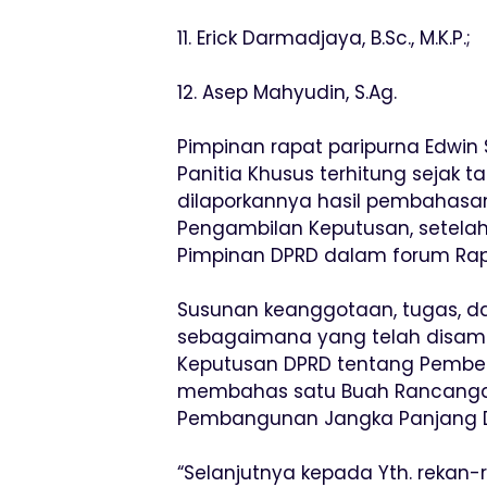
11. Erick Darmadjaya, B.Sc., M.K.P.;
12. Asep Mahyudin, S.Ag.
Pimpinan rapat paripurna Edwi
Panitia Khusus terhitung sejak 
dilaporkannya hasil pembahasan
Pengambilan Keputusan, setelah
Pimpinan DPRD dalam forum Ra
Susunan keanggotaan, tugas, d
sebagaimana yang telah disamp
Keputusan DPRD tentang Pemben
membahas satu Buah Rancanga
Pembangunan Jangka Panjang D
“Selanjutnya kepada Yth. rekan