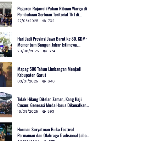
Paguron Rajawali Pukau Ribuan Warga di
Pembukaan Serbuan Teritorial TNI di
Cibatu
27/08/2025
702
Hari Jadi Provinsi Jawa Barat ke 80, KDM:
Momentum Bangun Jabar Istimewa,
Lembur di Urus Kota Ditata
20/08/2025
674
Mapag 500 Tahun Limbangan Menjadi
Kabupaten Garut
03/01/2025
646
Tidak Hilang Ditelan Zaman, Kang Haji
Cucun: Generasi Muda Harus Dikenalkan
Pencak Silat
16/09/2025
593
Herman Suryatman Buka Festival
Permainan dan Olahraga Tradisional Jabar