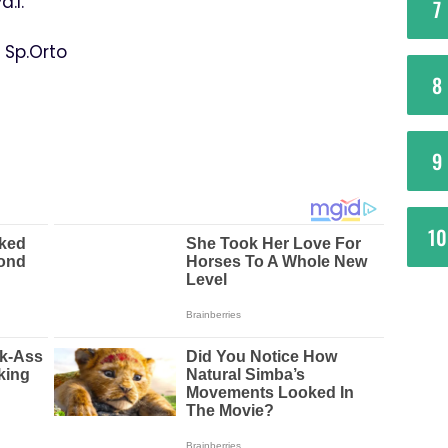
.I.
7
 Sp.Orto
8
9
10