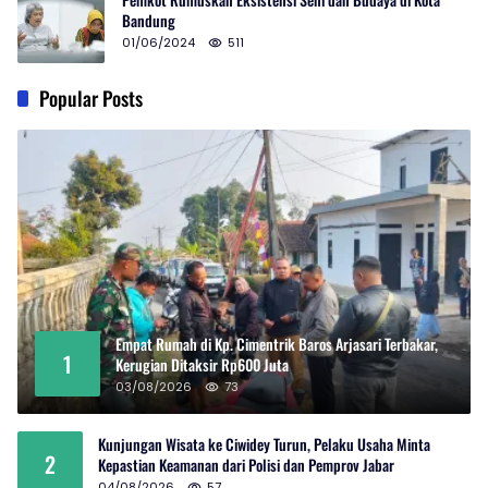
Bandung
01/06/2024
511
Popular Posts
Empat Rumah di Kp. Cimentrik Baros Arjasari Terbakar,
1
Kerugian Ditaksir Rp600 Juta
03/08/2026
73
Kunjungan Wisata ke Ciwidey Turun, Pelaku Usaha Minta
2
Kepastian Keamanan dari Polisi dan Pemprov Jabar
04/08/2026
57