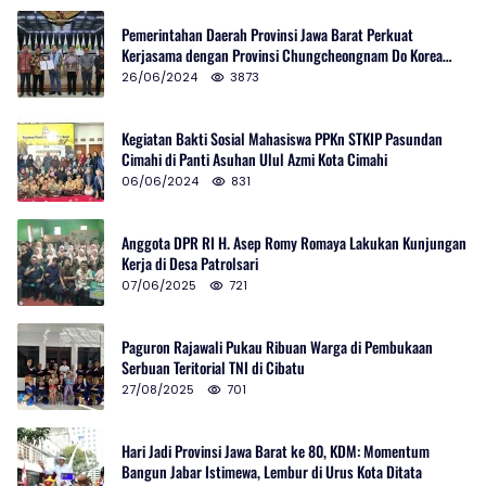
Pemerintahan Daerah Provinsi Jawa Barat Perkuat
Kerjasama dengan Provinsi Chungcheongnam Do Korea
Selatan
26/06/2024
3873
Kegiatan Bakti Sosial Mahasiswa PPKn STKIP Pasundan
Cimahi di Panti Asuhan Ulul Azmi Kota Cimahi
06/06/2024
831
Anggota DPR RI H. Asep Romy Romaya Lakukan Kunjungan
Kerja di Desa Patrolsari
07/06/2025
721
Paguron Rajawali Pukau Ribuan Warga di Pembukaan
Serbuan Teritorial TNI di Cibatu
27/08/2025
701
Hari Jadi Provinsi Jawa Barat ke 80, KDM: Momentum
Bangun Jabar Istimewa, Lembur di Urus Kota Ditata