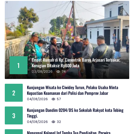
Empat Rumah di Kp. Cimentrik Baros Arjasari Terbakar,
1
Kerugian Ditaksir Rp600 Juta
03/08/2026
74
Kunjungan Wisata ke Ciwidey Turun, Pelaku Usaha Minta
2
Kepastian Keamanan dari Polisi dan Pemprov Jabar
04/08/2026
57
Kunjungan Dandim 0204/DS ke Sekolah Rakyat kota Tebing
3
Tinggi.
04/08/2026
32
Mengenal Kolonel Inf Tamba Tua Pandjaitan, Perwira