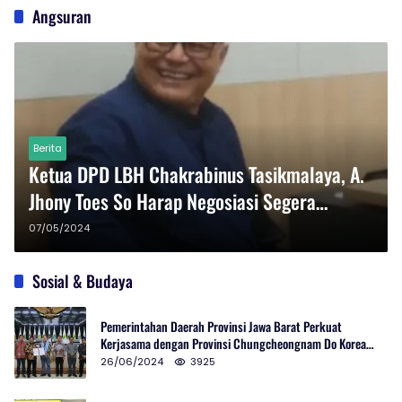
Angsuran
Berita
Ketua DPD LBH Chakrabinus Tasikmalaya, A.
Jhony Toes So Harap Negosiasi Segera
Selesai Dengan Kredit Plus
07/05/2024
Sosial & Budaya
Pemerintahan Daerah Provinsi Jawa Barat Perkuat
Kerjasama dengan Provinsi Chungcheongnam Do Korea
Selatan
26/06/2024
3925