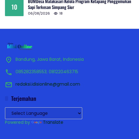
BUMDesa Malakasari Kelola Program Ketapang Penggemukan
10
Sapi Terkesan Simpang Siur
06/08/2026
18
Bandung, Jawa Barat, Indonesia
085282358553; 081220463715
redaksi.idisionline@gmail.com
Terjemahan
Powered by
Translate