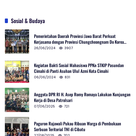
Sosial & Budaya
Pemerintahan Daerah Provinsi Jawa Barat Perkuat
Kerjasama dengan Provinsi Chungcheongnam Do Korea
Selatan
26/06/2024
3907
Kegiatan Bakti Sosial Mahasiswa PPKn STKIP Pasundan
Cimahi di Panti Asuhan Ulul Azmi Kota Cimahi
06/06/2024
831
Anggota DPR RI H. Asep Romy Romaya Lakukan Kunjungan
Kerja di Desa Patrolsari
07/06/2025
721
Paguron Rajawali Pukau Ribuan Warga di Pembukaan
Serbuan Teritorial TNI di Cibatu
27/08/2025
702