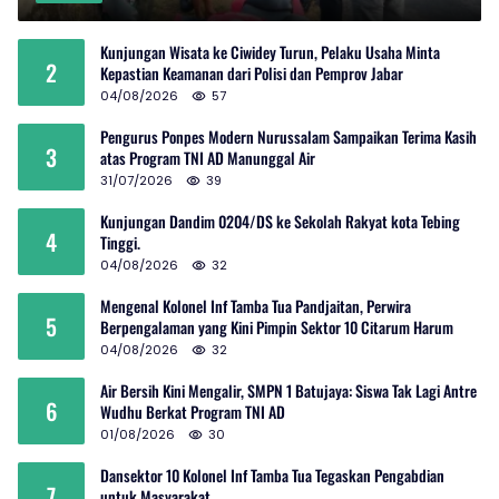
Kunjungan Wisata ke Ciwidey Turun, Pelaku Usaha Minta
2
Kepastian Keamanan dari Polisi dan Pemprov Jabar
04/08/2026
57
Pengurus Ponpes Modern Nurussalam Sampaikan Terima Kasih
3
atas Program TNI AD Manunggal Air
31/07/2026
39
Kunjungan Dandim 0204/DS ke Sekolah Rakyat kota Tebing
4
Tinggi.
04/08/2026
32
Mengenal Kolonel Inf Tamba Tua Pandjaitan, Perwira
5
Berpengalaman yang Kini Pimpin Sektor 10 Citarum Harum
04/08/2026
32
Air Bersih Kini Mengalir, SMPN 1 Batujaya: Siswa Tak Lagi Antre
6
Wudhu Berkat Program TNI AD
01/08/2026
30
Dansektor 10 Kolonel Inf Tamba Tua Tegaskan Pengabdian
7
untuk Masyarakat