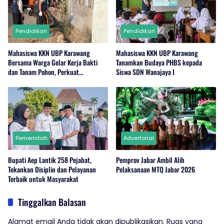
Pendidikan
Pendidikan
Mahasiswa KKN UBP Karawang
Mahasiswa KKN UBP Karawang
Bersama Warga Gelar Kerja Bakti
Tanamkan Budaya PHBS kepada
dan Tanam Pohon, Perkuat
Siswa SDN Wanajaya I
Kepedulian Lingkungan di Wanajaya
Pemerintah
Advertorial
Bupati Aep Lantik 258 Pejabat,
Pemprov Jabar Ambil Alih
Tekankan Disiplin dan Pelayanan
Pelaksanaan MTQ Jabar 2026
Terbaik untuk Masyarakat
Tinggalkan Balasan
Alamat email Anda tidak akan dipublikasikan.
Ruas yang