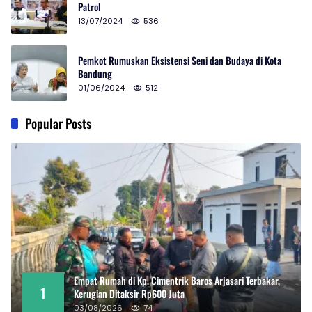
Patrol
13/07/2024
536
Pemkot Rumuskan Eksistensi Seni dan Budaya di Kota
Bandung
01/06/2024
512
Popular Posts
Empat Rumah di Kp. Cimentrik Baros Arjasari Terbakar,
1
Kerugian Ditaksir Rp600 Juta
03/08/2026
74