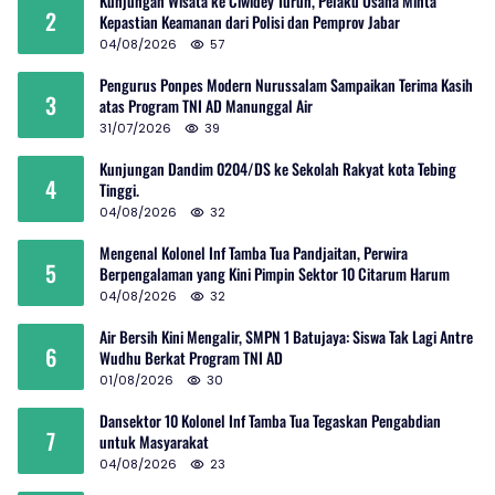
Kunjungan Wisata ke Ciwidey Turun, Pelaku Usaha Minta
2
Kepastian Keamanan dari Polisi dan Pemprov Jabar
04/08/2026
57
Pengurus Ponpes Modern Nurussalam Sampaikan Terima Kasih
3
atas Program TNI AD Manunggal Air
31/07/2026
39
Kunjungan Dandim 0204/DS ke Sekolah Rakyat kota Tebing
4
Tinggi.
04/08/2026
32
Mengenal Kolonel Inf Tamba Tua Pandjaitan, Perwira
5
Berpengalaman yang Kini Pimpin Sektor 10 Citarum Harum
04/08/2026
32
Air Bersih Kini Mengalir, SMPN 1 Batujaya: Siswa Tak Lagi Antre
6
Wudhu Berkat Program TNI AD
01/08/2026
30
Dansektor 10 Kolonel Inf Tamba Tua Tegaskan Pengabdian
7
untuk Masyarakat
04/08/2026
23