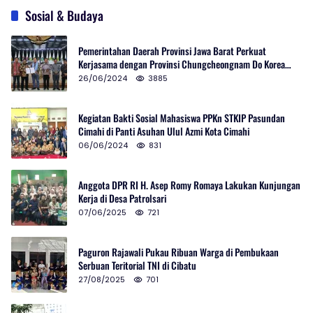
Sosial & Budaya
Pemerintahan Daerah Provinsi Jawa Barat Perkuat
Kerjasama dengan Provinsi Chungcheongnam Do Korea
Selatan
26/06/2024
3885
Kegiatan Bakti Sosial Mahasiswa PPKn STKIP Pasundan
Cimahi di Panti Asuhan Ulul Azmi Kota Cimahi
06/06/2024
831
Anggota DPR RI H. Asep Romy Romaya Lakukan Kunjungan
Kerja di Desa Patrolsari
07/06/2025
721
Paguron Rajawali Pukau Ribuan Warga di Pembukaan
Serbuan Teritorial TNI di Cibatu
27/08/2025
701