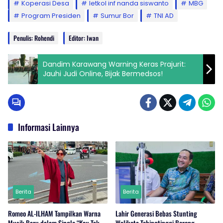
Koperasi Desa
letkol inf nanda siswanto
MBG
Program Presiden
Sumur Bor
TNI AD
Penulis: Rohendi
Editor: Iwan
Dandim Karawang Warning Keras Prajurit:
Jauhi Judi Online, Bijak Bermedsos!
Informasi Lainnya
Berita
Berita
Romeo AL-ILHAM Tampilkan Warna
Lahir Generasi Bebas Stunting
Musik Baru dalam Single “Kau Tak
Walikota Tebingtinggi Borong