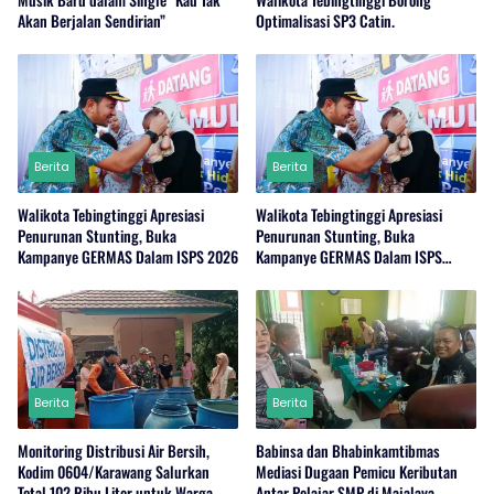
Akan Berjalan Sendirian”
Optimalisasi SP3 Catin.
Berita
Berita
Walikota Tebingtinggi Apresiasi
Walikota Tebingtinggi Apresiasi
Penurunan Stunting, Buka
Penurunan Stunting, Buka
Kampanye GERMAS Dalam ISPS 2026
Kampanye GERMAS Dalam ISPS
2026.
Berita
Berita
Monitoring Distribusi Air Bersih,
Babinsa dan Bhabinkamtibmas
Kodim 0604/Karawang Salurkan
Mediasi Dugaan Pemicu Keributan
Total 102 Ribu Liter untuk Warga
Antar Pelajar SMP di Majalaya