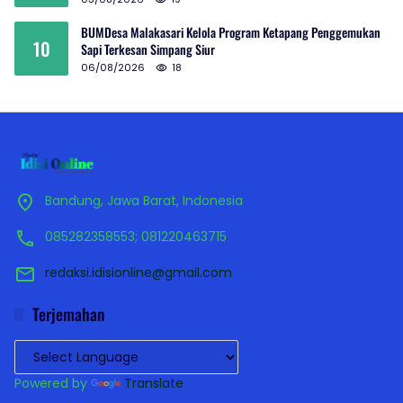
BUMDesa Malakasari Kelola Program Ketapang Penggemukan
10
Sapi Terkesan Simpang Siur
06/08/2026
18
Bandung, Jawa Barat, Indonesia
085282358553; 081220463715
redaksi.idisionline@gmail.com
Terjemahan
Powered by
Translate