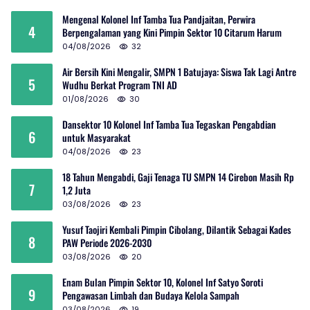
Mengenal Kolonel Inf Tamba Tua Pandjaitan, Perwira
4
Berpengalaman yang Kini Pimpin Sektor 10 Citarum Harum
04/08/2026
32
Air Bersih Kini Mengalir, SMPN 1 Batujaya: Siswa Tak Lagi Antre
5
Wudhu Berkat Program TNI AD
01/08/2026
30
Dansektor 10 Kolonel Inf Tamba Tua Tegaskan Pengabdian
6
untuk Masyarakat
04/08/2026
23
18 Tahun Mengabdi, Gaji Tenaga TU SMPN 14 Cirebon Masih Rp
7
1,2 Juta
03/08/2026
23
Yusuf Taojiri Kembali Pimpin Cibolang, Dilantik Sebagai Kades
8
PAW Periode 2026-2030
03/08/2026
20
Enam Bulan Pimpin Sektor 10, Kolonel Inf Satyo Soroti
9
Pengawasan Limbah dan Budaya Kelola Sampah
03/08/2026
19