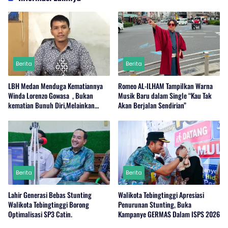
Berita
Berita
LBH Medan Menduga Kematiannya
Romeo AL-ILHAM Tampilkan Warna
Winda Lorenzo Gowasa , Bukan
Musik Baru dalam Single “Kau Tak
kematian Bunuh Diri,Melainkan
Akan Berjalan Sendirian”
Adanya Dugaan Tindak Pidana.
Berita
Berita
Lahir Generasi Bebas Stunting
Walikota Tebingtinggi Apresiasi
Walikota Tebingtinggi Borong
Penurunan Stunting, Buka
Optimalisasi SP3 Catin.
Kampanye GERMAS Dalam ISPS 2026