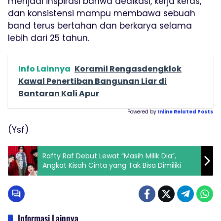
menjadi inspirasi bahwa dedikasi, kerja keras,
dan konsistensi mampu membawa sebuah
band terus bertahan dan berkarya selama
lebih dari 25 tahun.
Info Lainnya
Koramil Rengasdengklok
Kawal Penertiban Bangunan Liar di
Bantaran Kali Apur
Powered by
Inline Related Posts
(Ysf)
Rafty Raf Debut Lewat “Masih Milik Dia”,
Angkat Kisah Cinta yang Tak Bisa Dimiliki
Informasi Lainnya