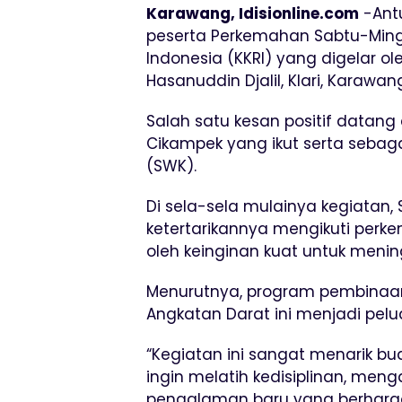
Karawang, Idisionline.com
-Antu
peserta Perkemahan Sabtu-Mingg
Indonesia (KKRI) yang digelar 
Hasanuddin Djalil, Klari, Karawan
Salah satu kesan positif datang d
Cikampek yang ikut serta sebag
(SWK).
Di sela-sela mulainya kegiatan
ketertarikannya mengikuti perk
oleh keinginan kuat untuk mening
Menurutnya, program pembinaan 
Angkatan Darat ini menjadi pelu
“Kegiatan ini sangat menarik bu
ingin melatih kedisiplinan, meng
pengalaman baru yang berharga s