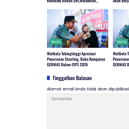
kematian Bunuh Diri,Melainkan
Akan Berj
Adanya Dugaan Tindak Pidana.
Berita
Berita
Walikota Tebingtinggi Apresiasi
Walikota T
Penurunan Stunting, Buka Kampanye
Penurunan
GERMAS Dalam ISPS 2026
GERMAS D
Tinggalkan Balasan
Alamat email Anda tidak akan dipublikasi