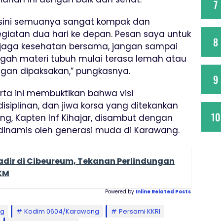
7
sini semuanya sangat kompak dan
giatan dua hari ke depan. Pesan saya untuk
8
jaga kesehatan bersama, jangan sampai
engah materi tubuh mulai terasa lemah atau
angan dipaksakan,” pungkasnya.
9
rta ini membuktikan bahwa visi
isiplinan, dan jiwa korsa yang ditekankan
10
ng, Kapten Inf Kihajar, disambut dengan
 dinamis oleh generasi muda di Karawang.
adir di Cibeureum, Tekanan Perlindungan
KM
Powered by
Inline Related Posts
ng
Kodim 0604/Karawang
Persami KKRI