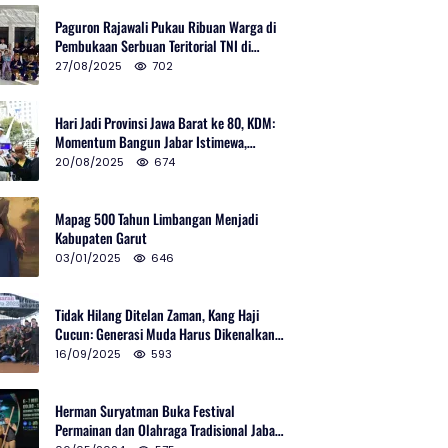
Paguron Rajawali Pukau Ribuan Warga di
Pembukaan Serbuan Teritorial TNI di
Cibatu
27/08/2025
702
Hari Jadi Provinsi Jawa Barat ke 80, KDM:
Momentum Bangun Jabar Istimewa,
Lembur di Urus Kota Ditata
20/08/2025
674
Mapag 500 Tahun Limbangan Menjadi
Kabupaten Garut
03/01/2025
646
Tidak Hilang Ditelan Zaman, Kang Haji
Cucun: Generasi Muda Harus Dikenalkan
Pencak Silat
16/09/2025
593
Herman Suryatman Buka Festival
Permainan dan Olahraga Tradisional Jabar