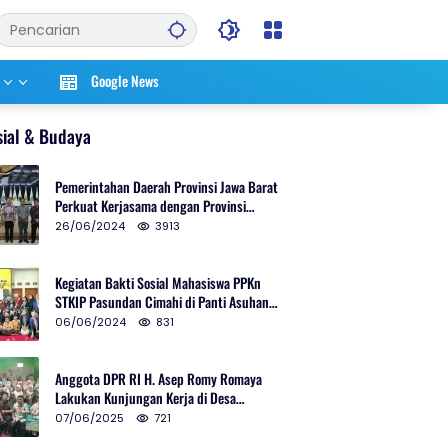
Google News
sial & Budaya
Pemerintahan Daerah Provinsi Jawa Barat
Perkuat Kerjasama dengan Provinsi
Chungcheongnam Do Korea Selatan
26/06/2024
3913
Kegiatan Bakti Sosial Mahasiswa PPKn
STKIP Pasundan Cimahi di Panti Asuhan
Ulul Azmi Kota Cimahi
06/06/2024
831
Anggota DPR RI H. Asep Romy Romaya
Lakukan Kunjungan Kerja di Desa
Patrolsari
07/06/2025
721