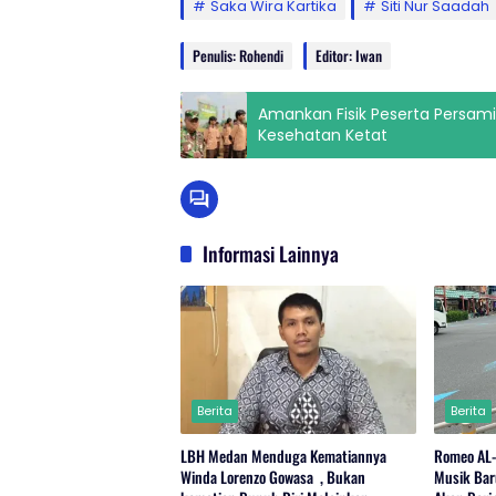
Saka Wira Kartika
Siti Nur Saadah
Penulis: Rohendi
Editor: Iwan
Amankan Fisik Peserta Persami
Kesehatan Ketat
Informasi Lainnya
Berita
Berita
LBH Medan Menduga Kematiannya
Romeo AL
Winda Lorenzo Gowasa , Bukan
Musik Bar