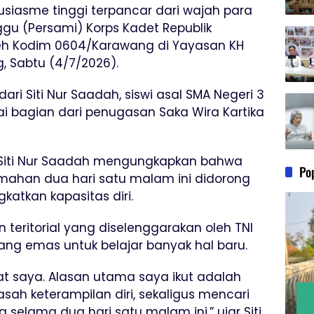
siasme tinggi terpancar dari wajah para
u (Persami) Korps Kadet Republik
oleh Kodim 0604/Karawang di Yayasan KH
g, Sabtu (4/7/2026).
ari Siti Nur Saadah, siswi asal SMA Negeri 3
ai bagian dari penugasan Saka Wira Kartika
, Siti Nur Saadah mengungkapkan bahwa
Po
emahan dua hari satu malam ini didorong
katkan kapasitas diri.
teritorial yang diselenggarakan oleh TNI
ang emas untuk belajar banyak hal baru.
at saya. Alasan utama saya ikut adalah
asah keterampilan diri, sekaligus mencari
elama dua hari satu malam ini,” ujar Siti