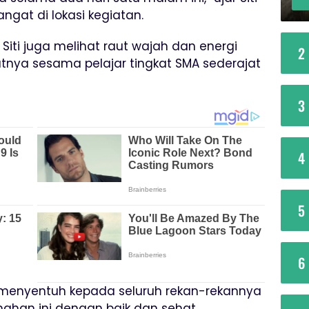
at di lokasi kegiatan.
Siti juga melihat raut wajah dan energi
2
tnya sesama pelajar tingkat SMA sederajat
3
4
5
6
 menyentuh kepada seluruh rekan-rekannya
ahan ini dengan baik dan sehat.