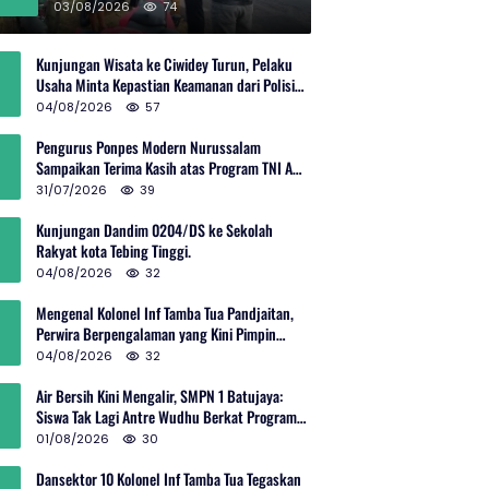
Rp600 Juta
03/08/2026
74
Kunjungan Wisata ke Ciwidey Turun, Pelaku
Usaha Minta Kepastian Keamanan dari Polisi
dan Pemprov Jabar
04/08/2026
57
Pengurus Ponpes Modern Nurussalam
Sampaikan Terima Kasih atas Program TNI AD
Manunggal Air
31/07/2026
39
Kunjungan Dandim 0204/DS ke Sekolah
Rakyat kota Tebing Tinggi.
04/08/2026
32
Mengenal Kolonel Inf Tamba Tua Pandjaitan,
Perwira Berpengalaman yang Kini Pimpin
Sektor 10 Citarum Harum
04/08/2026
32
Air Bersih Kini Mengalir, SMPN 1 Batujaya:
Siswa Tak Lagi Antre Wudhu Berkat Program
TNI AD
01/08/2026
30
Dansektor 10 Kolonel Inf Tamba Tua Tegaskan