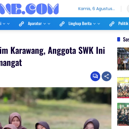
Kamis, 6 Agustus
2026
i
Aparatur
Lingkup Berita
Politik
So
dim Karawang, Anggota SWK Ini
mangat