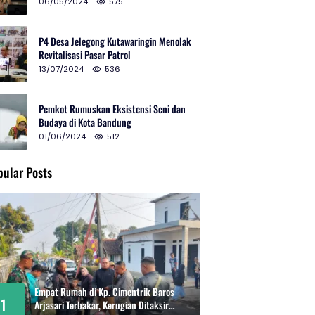
2024 di Gedung Teater Tertutup
06/05/2024
575
P4 Desa Jelegong Kutawaringin Menolak
Revitalisasi Pasar Patrol
13/07/2024
536
Pemkot Rumuskan Eksistensi Seni dan
Budaya di Kota Bandung
01/06/2024
512
pular Posts
Empat Rumah di Kp. Cimentrik Baros
1
Arjasari Terbakar, Kerugian Ditaksir