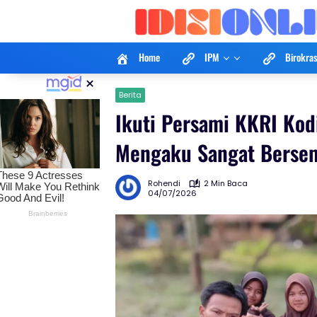
Langsung
ke
konten
Home
IPM
Birokras
×
Berita
Ikuti Persami KKRI Ko
Mengaku Sangat Berse
Rohendi
2 Min Baca
04/07/2026