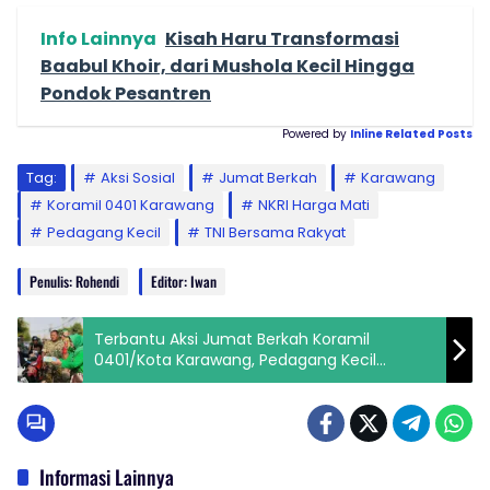
Info Lainnya
Kisah Haru Transformasi
Baabul Khoir, dari Mushola Kecil Hingga
Pondok Pesantren
Powered by
Inline Related Posts
Tag:
Aksi Sosial
Jumat Berkah
Karawang
Koramil 0401 Karawang
NKRI Harga Mati
Pedagang Kecil
TNI Bersama Rakyat
Penulis: Rohendi
Editor: Iwan
Terbantu Aksi Jumat Berkah Koramil
0401/Kota Karawang, Pedagang Kecil
Titipkan Harapan untuk TNI
Informasi Lainnya