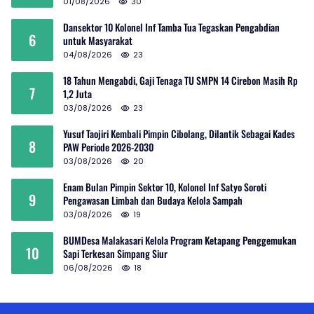
01/08/2026
30
Dansektor 10 Kolonel Inf Tamba Tua Tegaskan Pengabdian
6
untuk Masyarakat
04/08/2026
23
18 Tahun Mengabdi, Gaji Tenaga TU SMPN 14 Cirebon Masih Rp
7
1,2 Juta
03/08/2026
23
Yusuf Taojiri Kembali Pimpin Cibolang, Dilantik Sebagai Kades
8
PAW Periode 2026-2030
03/08/2026
20
Enam Bulan Pimpin Sektor 10, Kolonel Inf Satyo Soroti
9
Pengawasan Limbah dan Budaya Kelola Sampah
03/08/2026
19
BUMDesa Malakasari Kelola Program Ketapang Penggemukan
10
Sapi Terkesan Simpang Siur
06/08/2026
18