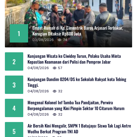
Empat Rumah di Kp. Cimentrik Baros Arjasari Terbakar,
1
Kerugian Ditaksir Rp600 Juta
03/08/2026
74
Kunjungan Wisata ke Ciwidey Turun, Pelaku Usaha Minta
2
Kepastian Keamanan dari Polisi dan Pemprov Jabar
04/08/2026
57
Kunjungan Dandim 0204/DS ke Sekolah Rakyat kota Tebing
3
Tinggi.
04/08/2026
32
Mengenal Kolonel Inf Tamba Tua Pandjaitan, Perwira
4
Berpengalaman yang Kini Pimpin Sektor 10 Citarum Harum
04/08/2026
32
Air Bersih Kini Mengalir, SMPN 1 Batujaya: Siswa Tak Lagi Antre
5
Wudhu Berkat Program TNI AD