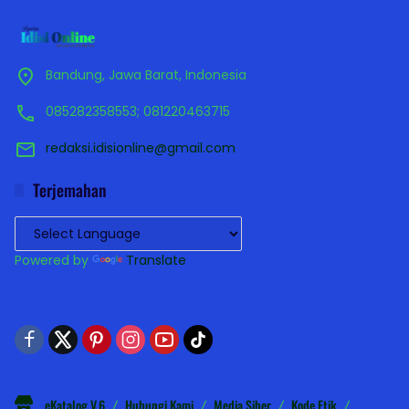
Bandung, Jawa Barat, Indonesia
085282358553; 081220463715
redaksi.idisionline@gmail.com
Terjemahan
Powered by
Translate
eKatalog V.6
Hubungi Kami
Media Siber
Kode Etik