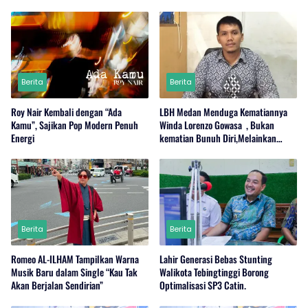
Berita
Berita
Roy Nair Kembali dengan “Ada
LBH Medan Menduga Kematiannya
Kamu”, Sajikan Pop Modern Penuh
Winda Lorenzo Gowasa , Bukan
Energi
kematian Bunuh Diri,Melainkan
Adanya Dugaan Tindak Pidana.
Berita
Berita
Romeo AL-ILHAM Tampilkan Warna
Lahir Generasi Bebas Stunting
Musik Baru dalam Single “Kau Tak
Walikota Tebingtinggi Borong
Akan Berjalan Sendirian”
Optimalisasi SP3 Catin.