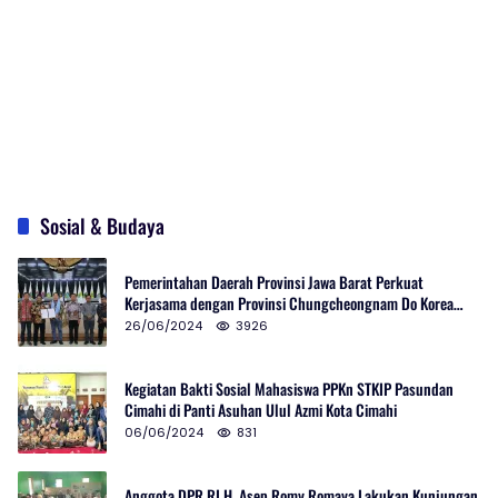
Sosial & Budaya
Pemerintahan Daerah Provinsi Jawa Barat Perkuat
Kerjasama dengan Provinsi Chungcheongnam Do Korea
Selatan
26/06/2024
3926
Kegiatan Bakti Sosial Mahasiswa PPKn STKIP Pasundan
Cimahi di Panti Asuhan Ulul Azmi Kota Cimahi
06/06/2024
831
Anggota DPR RI H. Asep Romy Romaya Lakukan Kunjungan