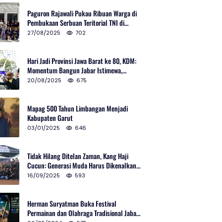
Paguron Rajawali Pukau Ribuan Warga di
Pembukaan Serbuan Teritorial TNI di
Cibatu
27/08/2025
702
Hari Jadi Provinsi Jawa Barat ke 80, KDM:
Momentum Bangun Jabar Istimewa,
Lembur di Urus Kota Ditata
20/08/2025
675
Mapag 500 Tahun Limbangan Menjadi
Kabupaten Garut
03/01/2025
646
Tidak Hilang Ditelan Zaman, Kang Haji
Cucun: Generasi Muda Harus Dikenalkan
Pencak Silat
16/09/2025
593
Herman Suryatman Buka Festival
Permainan dan Olahraga Tradisional Jabar