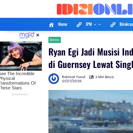
Langsung
ke
konten
Home
IPM
Birokras
×
Berita
Ryan Egi Jadi Musisi I
di Guernsey Lewat Sin
Rohmat Yusuf
2 Min Baca
01/07/2026