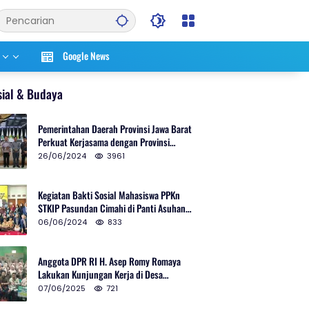
Google News
sial & Budaya
Pemerintahan Daerah Provinsi Jawa Barat
Perkuat Kerjasama dengan Provinsi
Chungcheongnam Do Korea Selatan
26/06/2024
3961
Kegiatan Bakti Sosial Mahasiswa PPKn
STKIP Pasundan Cimahi di Panti Asuhan
Ulul Azmi Kota Cimahi
06/06/2024
833
Anggota DPR RI H. Asep Romy Romaya
Lakukan Kunjungan Kerja di Desa
Patrolsari
07/06/2025
721