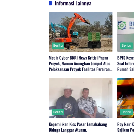
Informasi Lainnya
Berita
Berita
Media Cyber BKRI News Kritisi Papan
BPJS Kese
Proyek, Namun Acungkan Jempol Atas
Soal Info
Pelaksanaan Proyek Fasilitas Perairan
Rumah Sa
(Kolam Labuh) PP Jayanti
Berita
Berita
Kepemilikan Kios Pasar Lemahabang
Roy Nair 
Diduga Langgar Aturan,
Sajikan P