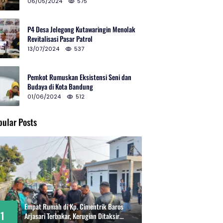
2024 di Gedung Teater Tertutup
06/05/2024
575
P4 Desa Jelegong Kutawaringin Menolak
Revitalisasi Pasar Patrol
13/07/2024
537
Pemkot Rumuskan Eksistensi Seni dan
Budaya di Kota Bandung
01/06/2024
512
pular Posts
Empat Rumah di Kp. Cimentrik Baros
1
Arjasari Terbakar, Kerugian Ditaksir