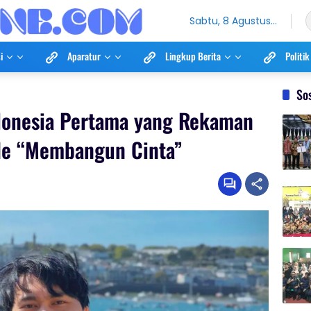
Sabtu, 8 Agustus
2026
i
Aparatur
Lingkup Berita
Politik
So
ndonesia Pertama yang Rekaman
gle “Membangun Cinta”