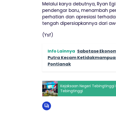
Melalui karya debutnya, Ryan E
pendengar baru, menambah peng
perhatian dan apresiasi terhada
tengah dipersiapkannya dari awal
(Ysf)
Info Lainnya
Sabotase Ekonomi
Putra Kecam Ketidakmampuan 
Pontianak
Kejaksaan Negeri Tebingtinggi H
Tebingtinggi