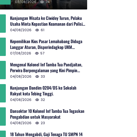
Rp600 Juta
03/08/2026
74
Kunjungan Wisata ke Ciwidey Turun, Pelaku
Usaha Minta Kepastian Keamanan dari Polisi
dan Pemprov Jabar
04/08/2026
61
Kepemilikan Kios Pasar Lemahabang Diduga
Langgar Aturan, Disperindagkop UKM
Terkesan Lepas Tangan?
07/08/2026
57
Mengenal Kolonel Inf Tamba Tua Pandjaitan,
Perwira Berpengalaman yang Kini Pimpin
Sektor 10 Citarum Harum
04/08/2026
33
Kunjungan Dandim 0204/DS ke Sekolah
Rakyat kota Tebing Tinggi.
04/08/2026
32
Dansektor 10 Kolonel Inf Tamba Tua Tegaskan
Pengabdian untuk Masyarakat
04/08/2026
23
18 Tahun Mengabdi, Gaji Tenaga TU SMPN 14