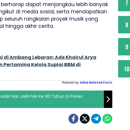
7
gi berharap dapat menjangkau lebih banyak
ikut di media sosial, serta mendapatkan
p seluruh rangkaian proyek musik yang
8
 hingga akhir cerita.
9
 di Ambang Lebaran: Ade Khairul Arya
Pertamina Kelola Suplai BBM di
10
Powered by
Inline Related Posts
adiri Hari Jadi Polri Ke 80 Tahun Di Polres