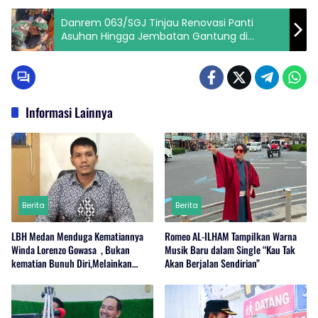
Danrem 063/SGJ Tinjau Renovasi Panti
Asuhan Hingga Jembatan Gantung di
Karawang
Informasi Lainnya
Berita
Berita
LBH Medan Menduga Kematiannya
Romeo AL-ILHAM Tampilkan Warna
Winda Lorenzo Gowasa , Bukan
Musik Baru dalam Single “Kau Tak
kematian Bunuh Diri,Melainkan
Akan Berjalan Sendirian”
Adanya Dugaan Tindak Pidana.