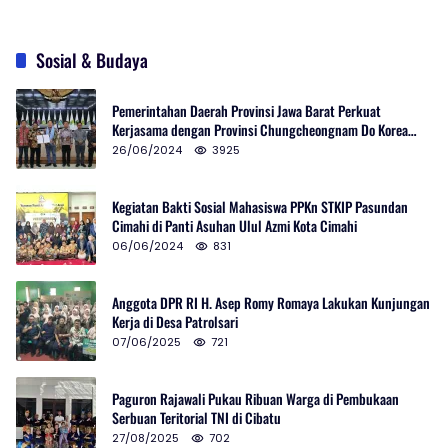
Sosial & Budaya
Pemerintahan Daerah Provinsi Jawa Barat Perkuat
Kerjasama dengan Provinsi Chungcheongnam Do Korea
Selatan
26/06/2024
3925
Kegiatan Bakti Sosial Mahasiswa PPKn STKIP Pasundan
Cimahi di Panti Asuhan Ulul Azmi Kota Cimahi
06/06/2024
831
Anggota DPR RI H. Asep Romy Romaya Lakukan Kunjungan
Kerja di Desa Patrolsari
07/06/2025
721
Paguron Rajawali Pukau Ribuan Warga di Pembukaan
Serbuan Teritorial TNI di Cibatu
27/08/2025
702