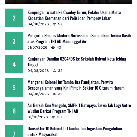
Kunjungan Wisata ke Ciwidey Turun, Pelaku Usaha Minta
2
Kepastian Keamanan dari Polisi dan Pemprov Jabar
04/08/2026
57
Pengurus Ponpes Modern Nurussalam Sampaikan Terima Kasih
3
atas Program TNI AD Manunggal Air
31/07/2026
40
Kunjungan Dandim 0204/DS ke Sekolah Rakyat kota Tebing
4
Tinggi.
04/08/2026
32
Mengenal Kolonel Inf Tamba Tua Pandjaitan, Perwira
5
Berpengalaman yang Kini Pimpin Sektor 10 Citarum Harum
04/08/2026
32
Air Bersih Kini Mengalir, SMPN 1 Batujaya: Siswa Tak Lagi Antre
6
Wudhu Berkat Program TNI AD
01/08/2026
30
Dansektor 10 Kolonel Inf Tamba Tua Tegaskan Pengabdian
7
untuk Masyarakat