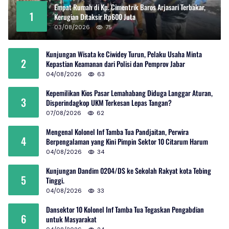
Empat Rumah di Kp. Cimentrik Baros Arjasari Terbakar,
1
Kerugian Ditaksir Rp600 Juta
03/08/2026
75
Kunjungan Wisata ke Ciwidey Turun, Pelaku Usaha Minta
2
Kepastian Keamanan dari Polisi dan Pemprov Jabar
04/08/2026
63
Kepemilikan Kios Pasar Lemahabang Diduga Langgar Aturan,
3
Disperindagkop UKM Terkesan Lepas Tangan?
07/08/2026
62
Mengenal Kolonel Inf Tamba Tua Pandjaitan, Perwira
4
Berpengalaman yang Kini Pimpin Sektor 10 Citarum Harum
04/08/2026
34
Kunjungan Dandim 0204/DS ke Sekolah Rakyat kota Tebing
5
Tinggi.
04/08/2026
33
Dansektor 10 Kolonel Inf Tamba Tua Tegaskan Pengabdian
6
untuk Masyarakat