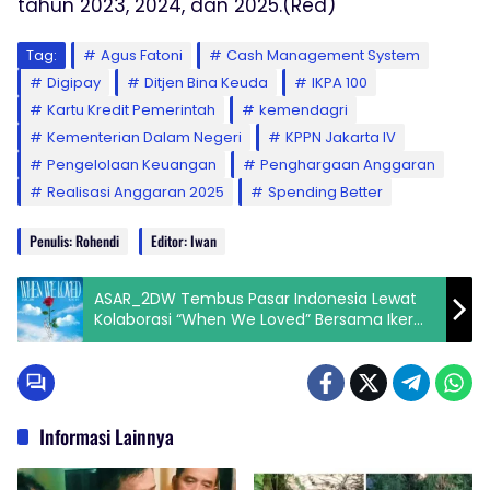
tahun 2023, 2024, dan 2025.(Red)
Tag:
Agus Fatoni
Cash Management System
Digipay
Ditjen Bina Keuda
IKPA 100
Kartu Kredit Pemerintah
kemendagri
Kementerian Dalam Negeri
KPPN Jakarta IV
Pengelolaan Keuangan
Penghargaan Anggaran
Realisasi Anggaran 2025
Spending Better
Penulis: Rohendi
Editor: Iwan
ASAR_2DW Tembus Pasar Indonesia Lewat
Kolaborasi “When We Loved” Bersama Iker
Spz
Informasi Lainnya