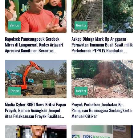
Berita
Berita
Kapolsek Pameungpeuk Gerebek
Askep Diduga Mark Up Anggaran
Miras di Langonsari, Kades Arjasari
Perawatan Tanaman Buah Sawit milik
Apresiasi Komitmen Berantas
Perkebunan PTPN IV Rambutan,
Narkoba
Regional I, Serdang Bedagai
Berita
Berita
Media Cyber BKRI News Kritisi Papan
Proyek Perbaikan Jembatan Kp.
Proyek, Namun Acungkan Jempol
Pamipiran Buninagara Sindangkerta
Atas Pelaksanaan Proyek Fasilitas
Menuai Kritikan
Perairan (Kolam Labuh) PP Jayanti