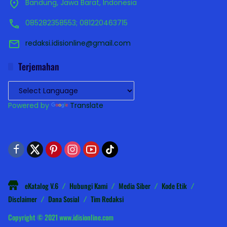
Bandung, Jawa Barat, Indonesia
085282358553; 081220463715
redaksi.idisionline@gmail.com
Terjemahan
Powered by
Translate
eKatalog V.6
Hubungi Kami
Media Siber
Kode Etik
Disclaimer
Dana Sosial
Tim Redaksi
Copyright © 2021 www.idisionline.com