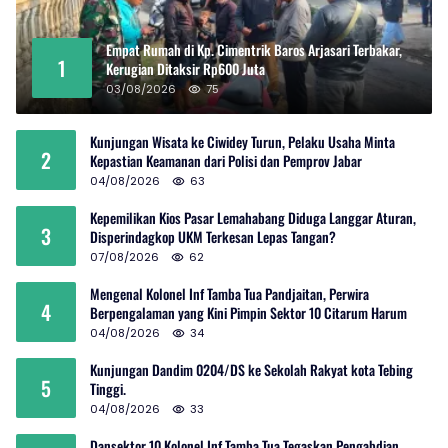
Empat Rumah di Kp. Cimentrik Baros Arjasari Terbakar,
1
Kerugian Ditaksir Rp600 Juta
03/08/2026
75
Kunjungan Wisata ke Ciwidey Turun, Pelaku Usaha Minta
2
Kepastian Keamanan dari Polisi dan Pemprov Jabar
04/08/2026
63
Kepemilikan Kios Pasar Lemahabang Diduga Langgar Aturan,
3
Disperindagkop UKM Terkesan Lepas Tangan?
07/08/2026
62
Mengenal Kolonel Inf Tamba Tua Pandjaitan, Perwira
4
Berpengalaman yang Kini Pimpin Sektor 10 Citarum Harum
04/08/2026
34
Kunjungan Dandim 0204/DS ke Sekolah Rakyat kota Tebing
5
Tinggi.
04/08/2026
33
Dansektor 10 Kolonel Inf Tamba Tua Tegaskan Pengabdian