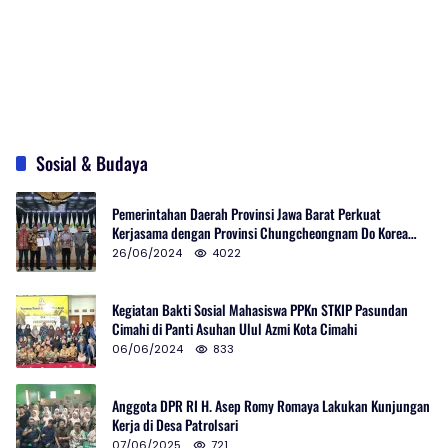
Sosial & Budaya
Pemerintahan Daerah Provinsi Jawa Barat Perkuat
Kerjasama dengan Provinsi Chungcheongnam Do Korea
Selatan
26/06/2024
4022
Kegiatan Bakti Sosial Mahasiswa PPKn STKIP Pasundan
Cimahi di Panti Asuhan Ulul Azmi Kota Cimahi
06/06/2024
833
Anggota DPR RI H. Asep Romy Romaya Lakukan Kunjungan
Kerja di Desa Patrolsari
07/06/2025
721