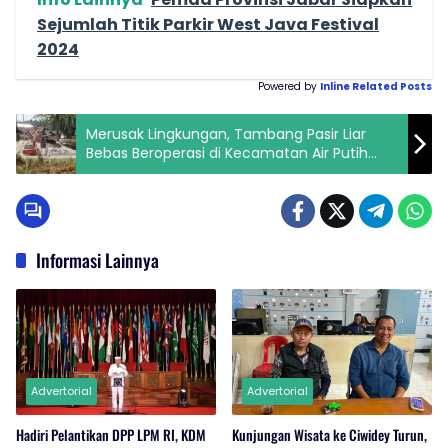
Sejumlah Titik Parkir West Java Festival
2024
Powered by
Inline Related Posts
Merusak Lingkungan, Tambang Pasir Liar
Bebas Beroperasi di Kecamatan Air Putih
Batu Bara.
Informasi Lainnya
Advertorial
Advertorial
Hadiri Pelantikan DPP LPM RI, KDM
Kunjungan Wisata ke Ciwidey Turun,