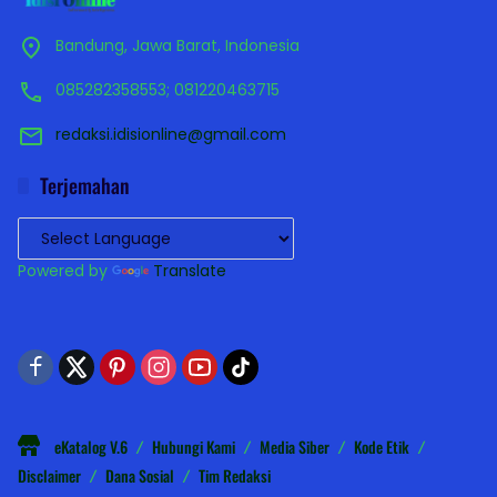
Bandung, Jawa Barat, Indonesia
085282358553; 081220463715
redaksi.idisionline@gmail.com
Terjemahan
Powered by
Translate
eKatalog V.6
Hubungi Kami
Media Siber
Kode Etik
Disclaimer
Dana Sosial
Tim Redaksi