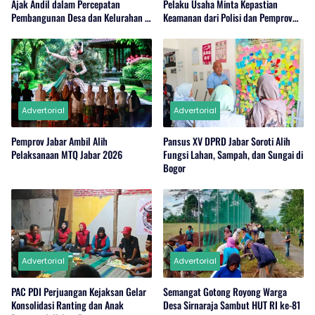
Ajak Andil dalam Percepatan
Pelaku Usaha Minta Kepastian
Pembangunan Desa dan Kelurahan di
Keamanan dari Polisi dan Pemprov
Jabar
Jabar
Advertorial
Advertorial
Pemprov Jabar Ambil Alih
Pansus XV DPRD Jabar Soroti Alih
Pelaksanaan MTQ Jabar 2026
Fungsi Lahan, Sampah, dan Sungai di
Bogor
Advertorial
Advertorial
PAC PDI Perjuangan Kejaksan Gelar
Semangat Gotong Royong Warga
Konsolidasi Ranting dan Anak
Desa Sirnaraja Sambut HUT RI ke-81