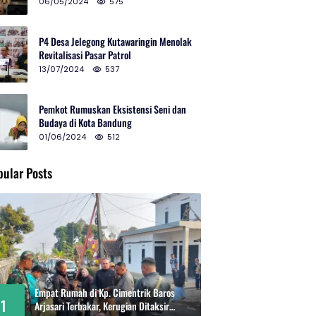
2024 di Gedung Teater Tertutup
06/05/2024
575
P4 Desa Jelegong Kutawaringin Menolak
Revitalisasi Pasar Patrol
13/07/2024
537
Pemkot Rumuskan Eksistensi Seni dan
Budaya di Kota Bandung
01/06/2024
512
pular Posts
Empat Rumah di Kp. Cimentrik Baros
1
Arjasari Terbakar, Kerugian Ditaksir