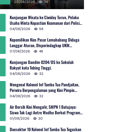
Rp600 Juta
03/08/2026
74
Kunjungan Wisata ke Ciwidey Turun, Pelaku
Usaha Minta Kepastian Keamanan dari Polisi
dan Pemprov Jabar
04/08/2026
58
Kepemilikan Kios Pasar Lemahabang Diduga
Langgar Aturan, Disperindagkop UKM
Terkesan Lepas Tangan?
07/08/2026
48
Kunjungan Dandim 0204/DS ke Sekolah
Rakyat kota Tebing Tinggi.
04/08/2026
32
Mengenal Kolonel Inf Tamba Tua Pandjaitan,
Perwira Berpengalaman yang Kini Pimpin
Sektor 10 Citarum Harum
04/08/2026
32
Air Bersih Kini Mengalir, SMPN 1 Batujaya:
Siswa Tak Lagi Antre Wudhu Berkat Program
TNI AD
01/08/2026
30
Dansektor 10 Kolonel Inf Tamba Tua Tegaskan