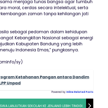
-sama menjaga tunas bangsa agar tumbuh
ra moral, cerdas secara intelektual, serta
kembangan zaman tanpa kehilangan jati
Pancasila sebagai pedoman dalam kehidupan
angat Kebangkitan Nasional sebagai energi
ujudkan Kabupaten Bandung yang lebih
 menuju Indonesia Emas,” pungkasnya.
ominfo/sy)
Program Ketahanan Pangan antara Dandim
LPP Unpad
Powered by
Inline Related Posts
SISWA LANJUTKAN SEKOLAH KE JENJANG LEBIH TINGGI