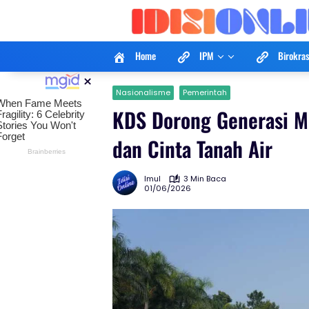
Langsung
ke
konten
Home
IPM
Birokras
×
Nasionalisme
Pemerintah
KDS Dorong Generasi Mu
dan Cinta Tanah Air
Imul
3 Min Baca
01/06/2026