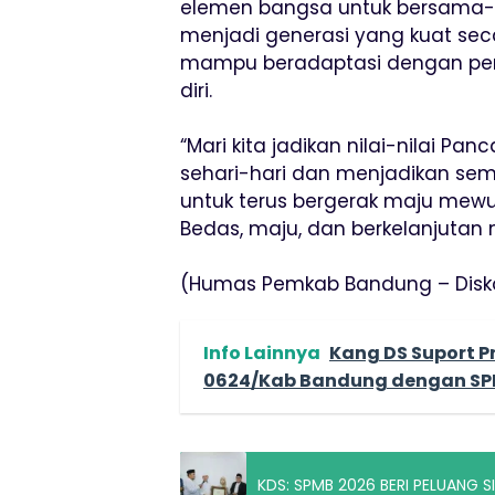
elemen bangsa untuk bersama
menjadi generasi yang kuat seca
mampu beradaptasi dengan per
diri.
“Mari kita jadikan nilai-nilai 
sehari-hari dan menjadikan sem
untuk terus bergerak maju mew
Bedas, maju, dan berkelanjutan
(Humas Pemkab Bandung – Disk
Info Lainnya
Kang DS Suport 
0624/Kab Bandung dengan SP
KDS: SPMB 2026 BERI PELUANG 