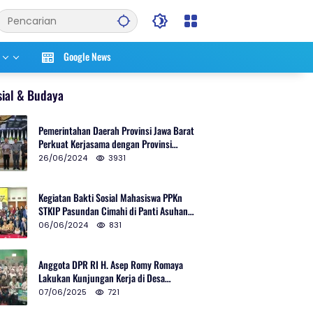
Google News
sial & Budaya
Pemerintahan Daerah Provinsi Jawa Barat
Perkuat Kerjasama dengan Provinsi
Chungcheongnam Do Korea Selatan
26/06/2024
3931
Kegiatan Bakti Sosial Mahasiswa PPKn
STKIP Pasundan Cimahi di Panti Asuhan
Ulul Azmi Kota Cimahi
06/06/2024
831
Anggota DPR RI H. Asep Romy Romaya
Lakukan Kunjungan Kerja di Desa
Patrolsari
07/06/2025
721