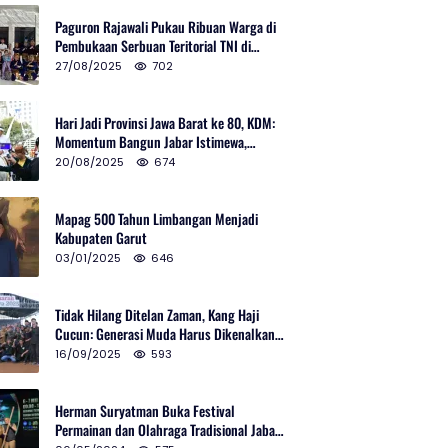
Paguron Rajawali Pukau Ribuan Warga di
Pembukaan Serbuan Teritorial TNI di
Cibatu
27/08/2025
702
Hari Jadi Provinsi Jawa Barat ke 80, KDM:
Momentum Bangun Jabar Istimewa,
Lembur di Urus Kota Ditata
20/08/2025
674
Mapag 500 Tahun Limbangan Menjadi
Kabupaten Garut
03/01/2025
646
Tidak Hilang Ditelan Zaman, Kang Haji
Cucun: Generasi Muda Harus Dikenalkan
Pencak Silat
16/09/2025
593
Herman Suryatman Buka Festival
Permainan dan Olahraga Tradisional Jabar