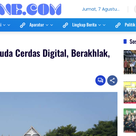
Jumat, 7 Agustus
2026
i
Aparatur
Lingkup Berita
Politik
So
da Cerdas Digital, Berakhlak,