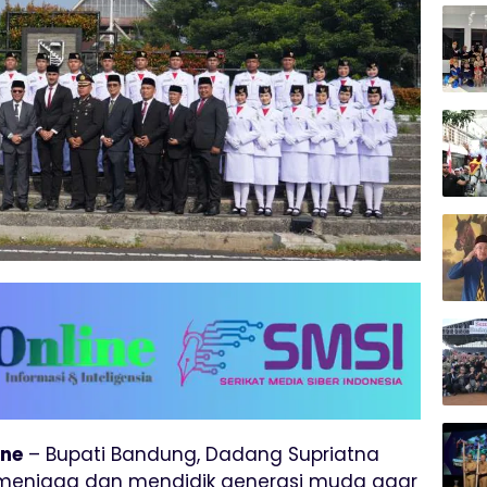
ine
– Bupati Bandung, Dadang Supriatna
menjaga dan mendidik generasi muda agar