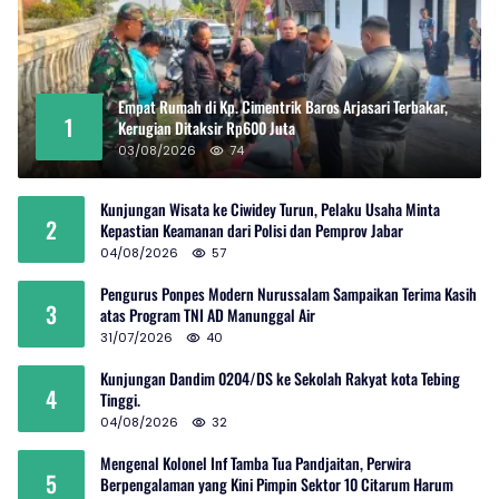
Empat Rumah di Kp. Cimentrik Baros Arjasari Terbakar,
1
Kerugian Ditaksir Rp600 Juta
03/08/2026
74
Kunjungan Wisata ke Ciwidey Turun, Pelaku Usaha Minta
2
Kepastian Keamanan dari Polisi dan Pemprov Jabar
04/08/2026
57
Pengurus Ponpes Modern Nurussalam Sampaikan Terima Kasih
3
atas Program TNI AD Manunggal Air
31/07/2026
40
Kunjungan Dandim 0204/DS ke Sekolah Rakyat kota Tebing
4
Tinggi.
04/08/2026
32
Mengenal Kolonel Inf Tamba Tua Pandjaitan, Perwira
5
Berpengalaman yang Kini Pimpin Sektor 10 Citarum Harum