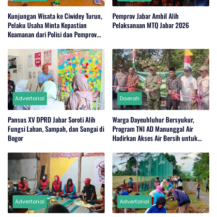
Kunjungan Wisata ke Ciwidey Turun,
Pemprov Jabar Ambil Alih
Pelaku Usaha Minta Kepastian
Pelaksanaan MTQ Jabar 2026
Keamanan dari Polisi dan Pemprov
Jabar
Advertorial
Daerah
Pansus XV DPRD Jabar Soroti Alih
Warga Dayeuhluhur Bersyukur,
Fungsi Lahan, Sampah, dan Sungai di
Program TNI AD Manunggal Air
Bogor
Hadirkan Akses Air Bersih untuk
Masyarakat
Advertorial
Advertorial