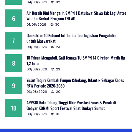
04/08/2026
32
Air Bersih Kini Mengalir, SMPN 1 Batujaya: Siswa Tak Lagi Antre
6
Wudhu Berkat Program TNI AD
01/08/2026
30
Dansektor 10 Kolonel Inf Tamba Tua Tegaskan Pengabdian
7
untuk Masyarakat
04/08/2026
23
18 Tahun Mengabdi, Gaji Tenaga TU SMPN 14 Cirebon Masih Rp
8
1,2 Juta
03/08/2026
23
Yusuf Taojiri Kembali Pimpin Cibolang, Dilantik Sebagai Kades
9
PAW Periode 2026-2030
03/08/2026
20
APPSBI Kota Tebing Tinggi Ukir Prestasi Emas & Perak di
10
Gebyar KORMI Sport Festival Silat Budaya Sumut
03/08/2026
18