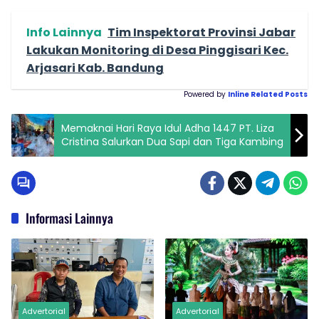
Info Lainnya
Tim Inspektorat Provinsi Jabar
Lakukan Monitoring di Desa Pinggisari Kec.
Arjasari Kab. Bandung
Powered by
Inline Related Posts
Memaknai Hari Raya Idul Adha 1447 PT. Liza
Cristina Salurkan Dua Sapi dan Tiga Kambing
Informasi Lainnya
Advertorial
Advertorial