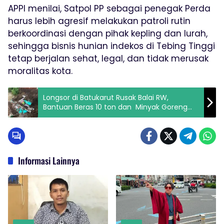
APPI menilai, Satpol PP sebagai penegak Perda
harus lebih agresif melakukan patroli rutin
berkoordinasi dengan pihak kepling dan lurah,
sehingga bisnis hunian indekos di Tebing Tinggi
tetap berjalan sehat, legal, dan tidak merusak
moralitas kota.
Longsor di Batukarut Rusak Balai RW,
Bantuan Beras 10 ton dan Minyak Goreng
Warga Jatuh ke Sungai
Informasi Lainnya