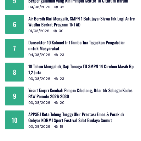
5
Berpengalaman yang Kini Pimpin Sektor 10 Citarum Harum
04/08/2026
32
Air Bersih Kini Mengalir, SMPN 1 Batujaya: Siswa Tak Lagi Antre
6
Wudhu Berkat Program TNI AD
01/08/2026
30
Dansektor 10 Kolonel Inf Tamba Tua Tegaskan Pengabdian
7
untuk Masyarakat
04/08/2026
23
18 Tahun Mengabdi, Gaji Tenaga TU SMPN 14 Cirebon Masih Rp
8
1,2 Juta
03/08/2026
23
Yusuf Taojiri Kembali Pimpin Cibolang, Dilantik Sebagai Kades
9
PAW Periode 2026-2030
03/08/2026
20
APPSBI Kota Tebing Tinggi Ukir Prestasi Emas & Perak di
10
Gebyar KORMI Sport Festival Silat Budaya Sumut
03/08/2026
18