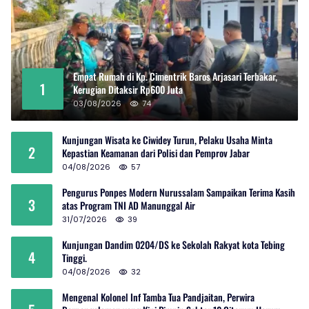
Empat Rumah di Kp. Cimentrik Baros Arjasari Terbakar,
1
Kerugian Ditaksir Rp600 Juta
03/08/2026
74
Kunjungan Wisata ke Ciwidey Turun, Pelaku Usaha Minta
2
Kepastian Keamanan dari Polisi dan Pemprov Jabar
04/08/2026
57
Pengurus Ponpes Modern Nurussalam Sampaikan Terima Kasih
3
atas Program TNI AD Manunggal Air
31/07/2026
39
Kunjungan Dandim 0204/DS ke Sekolah Rakyat kota Tebing
4
Tinggi.
04/08/2026
32
Mengenal Kolonel Inf Tamba Tua Pandjaitan, Perwira