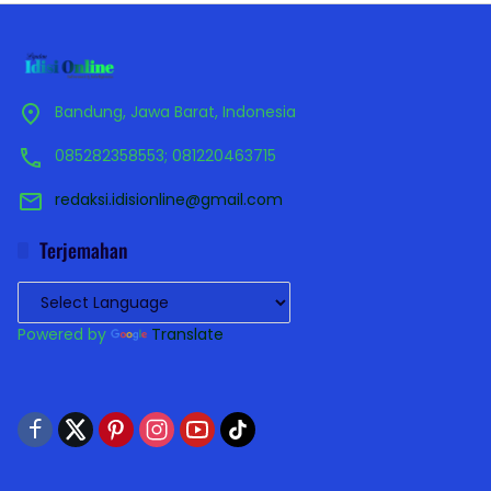
Bandung, Jawa Barat, Indonesia
085282358553; 081220463715
redaksi.idisionline@gmail.com
Terjemahan
Powered by
Translate