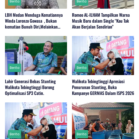
Berita
Berita
LBH Medan Menduga Kematiannya
Romeo AL-ILHAM Tampilkan Warna
Winda Lorenzo Gowasa , Bukan
Musik Baru dalam Single “Kau Tak
kematian Bunuh Diri,Melainkan
Akan Berjalan Sendirian”
Adanya Dugaan Tindak Pidana.
Berita
Berita
Lahir Generasi Bebas Stunting
Walikota Tebingtinggi Apresiasi
Walikota Tebingtinggi Borong
Penurunan Stunting, Buka
Optimalisasi SP3 Catin.
Kampanye GERMAS Dalam ISPS 2026
Berita
Berita