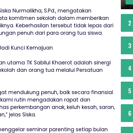
 Siska Nurmalikha, S.Pd., mengatakan
nyata komitmen sekolah dalam memberikan
2
iknya. Keberhasilan tersebut tidak lepas dari
kungan penuh dari para orang tua siswa.
3
Jadi Kunci Kemajuan
an utama TK Sabilul Khaerot adalah sinergi
4
sekolah dan orang tua melalui Persatuan
5
ngat mendukung penuh, baik secara finansial
 kami rutin mengadakan rapat dan
s perkembangan anak, keluh kesah, saran,
6
,” jelas Siska.
 menggelar seminar parenting setiap bulan