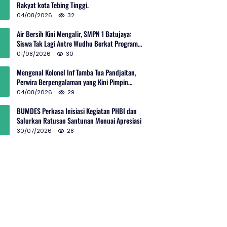
Rakyat kota Tebing Tinggi.
04/08/2026
32
Air Bersih Kini Mengalir, SMPN 1 Batujaya:
Siswa Tak Lagi Antre Wudhu Berkat Program
TNI AD
01/08/2026
30
Mengenal Kolonel Inf Tamba Tua Pandjaitan,
Perwira Berpengalaman yang Kini Pimpin
Sektor 10 Citarum Harum
04/08/2026
29
BUMDES Perkasa Inisiasi Kegiatan PHBI dan
Salurkan Ratusan Santunan Menuai Apresiasi
30/07/2026
28