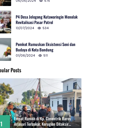
2024 di Gedung Teater Tertutup
06/05/2024
575
P4 Desa Jelegong Kutawaringin Menolak
Revitalisasi Pasar Patrol
13/07/2024
534
Pemkot Rumuskan Eksistensi Seni dan
Budaya di Kota Bandung
01/06/2024
511
pular Posts
Empat Rumah di Kp. Cimentrik Baros
1
Arjasari Terbakar, Kerugian Ditaksir