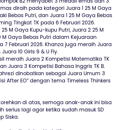
Kelompok B2 menyabet 3 medali emas dan 3
Emas diraih pada kategori Juara 1 25 M Gaya
Kaki Bebas Putri, dan Juara 1 25 M Gaya Bebas
ing Tingkat TK pada 6 Februari 2026.
2 25 M Gaya Kupu-kupu Putri, Juara 2 25 M
50 M Gaya Bebas Putri dalam Kejuaraan
da 7 Februari 2026. Khanza juga meraih Juara
 Juara 10 Girls 9 & U Fly.
sil meraih Juara 2 Kompetisi Matematika TK
dan Juara 3 Kompetisi Bahasa Inggris TK B.
Alfahrezi dinobatkan sebagai Juara Umum 3
si After EO” dengan tema Timeless Thinkers
orehkan di atas, semoga anak-anak ini bisa
ih serius lagi agar ketika sudah masuk SD
p Siska.