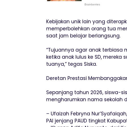
Kebijakan unik lain yang diterap
memperbolehkan orang tua men
saat jam belajar berlangsung.
“Tujuannya agar anak terbiasa ma
ketika anak lulus ke SD, mereka 
tuanya,” tegas Siska.
Deretan Prestasi Membanggaka
Sepanjang tahun 2026, siswa-sisw
mengharumkan nama sekolah di t
– Ufaizah Febryna Nur’Syafaiqah
PAI jenjang PAUD tingkat Kabupa