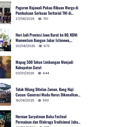
Paguron Rajawali Pukau Ribuan Warga di
Pembukaan Serbuan Teritorial TNI di
Cibatu
27/08/2025
701
Hari Jadi Provinsi Jawa Barat ke 80, KDM:
Momentum Bangun Jabar Istimewa,
Lembur di Urus Kota Ditata
20/08/2025
673
Mapag 500 Tahun Limbangan Menjadi
Kabupaten Garut
03/01/2025
644
Tidak Hilang Ditelan Zaman, Kang Haji
Cucun: Generasi Muda Harus Dikenalkan
Pencak Silat
16/09/2025
593
Herman Suryatman Buka Festival
Permainan dan Olahraga Tradisional Jabar