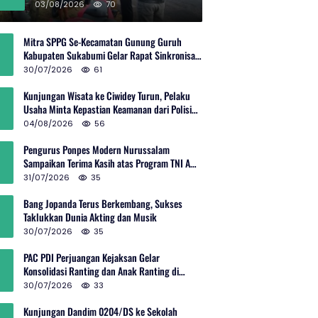
Rp600 Juta
03/08/2026
70
Mitra SPPG Se-Kecamatan Gunung Guruh
Kabupaten Sukabumi Gelar Rapat Sinkronisasi
Pemetaan Penerima Manfaat MBG
30/07/2026
61
Kunjungan Wisata ke Ciwidey Turun, Pelaku
Usaha Minta Kepastian Keamanan dari Polisi
dan Pemprov Jabar
04/08/2026
56
Pengurus Ponpes Modern Nurussalam
Sampaikan Terima Kasih atas Program TNI AD
Manunggal Air
31/07/2026
35
Bang Jopanda Terus Berkembang, Sukses
Taklukkan Dunia Akting dan Musik
30/07/2026
35
PAC PDI Perjuangan Kejaksan Gelar
Konsolidasi Ranting dan Anak Ranting di
Kebon Baru
30/07/2026
33
Kunjungan Dandim 0204/DS ke Sekolah