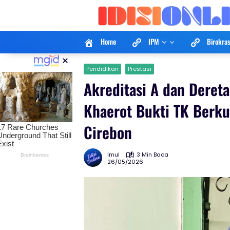
Langsung
ke
konten
Home
IPM
Birokras
×
Pendidikan
Prestasi
Akreditasi A dan Dereta
Khaerot Bukti TK Berku
Cirebon
Imul
3 Min Baca
26/05/2026