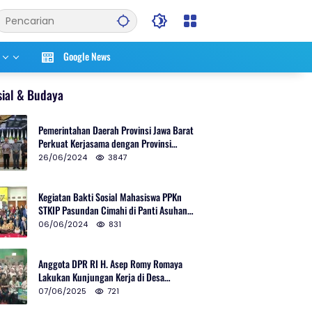
Google News
sial & Budaya
Pemerintahan Daerah Provinsi Jawa Barat
Perkuat Kerjasama dengan Provinsi
Chungcheongnam Do Korea Selatan
26/06/2024
3847
Kegiatan Bakti Sosial Mahasiswa PPKn
STKIP Pasundan Cimahi di Panti Asuhan
Ulul Azmi Kota Cimahi
06/06/2024
831
Anggota DPR RI H. Asep Romy Romaya
Lakukan Kunjungan Kerja di Desa
Patrolsari
07/06/2025
721