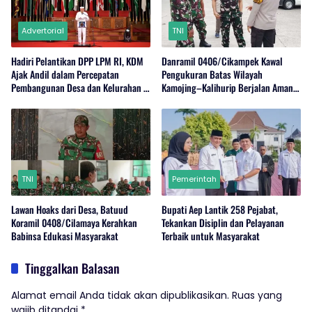
Advertorial
TNI
Hadiri Pelantikan DPP LPM RI, KDM
Danramil 0406/Cikampek Kawal
Ajak Andil dalam Percepatan
Pengukuran Batas Wilayah
Pembangunan Desa dan Kelurahan di
Kamojing–Kalihurip Berjalan Aman
Jabar
dan Kondusif
TNI
Pemerintah
Lawan Hoaks dari Desa, Batuud
Bupati Aep Lantik 258 Pejabat,
Koramil 0408/Cilamaya Kerahkan
Tekankan Disiplin dan Pelayanan
Babinsa Edukasi Masyarakat
Terbaik untuk Masyarakat
Tinggalkan Balasan
Alamat email Anda tidak akan dipublikasikan.
Ruas yang
wajib ditandai
*