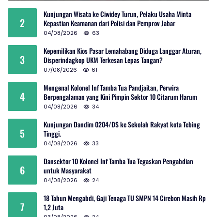
Kunjungan Wisata ke Ciwidey Turun, Pelaku Usaha Minta
2
Kepastian Keamanan dari Polisi dan Pemprov Jabar
04/08/2026
63
Kepemilikan Kios Pasar Lemahabang Diduga Langgar Aturan,
3
Disperindagkop UKM Terkesan Lepas Tangan?
07/08/2026
61
Mengenal Kolonel Inf Tamba Tua Pandjaitan, Perwira
4
Berpengalaman yang Kini Pimpin Sektor 10 Citarum Harum
04/08/2026
34
Kunjungan Dandim 0204/DS ke Sekolah Rakyat kota Tebing
5
Tinggi.
04/08/2026
33
Dansektor 10 Kolonel Inf Tamba Tua Tegaskan Pengabdian
6
untuk Masyarakat
04/08/2026
24
18 Tahun Mengabdi, Gaji Tenaga TU SMPN 14 Cirebon Masih Rp
7
1,2 Juta
03/08/2026
24