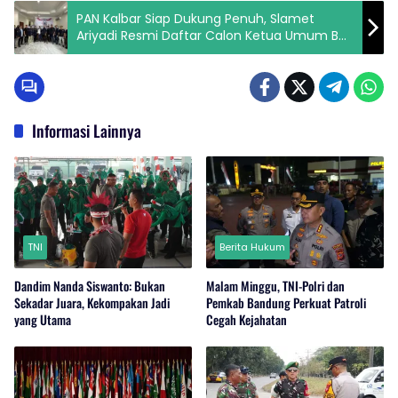
PAN Kalbar Siap Dukung Penuh, Slamet
Ariyadi Resmi Daftar Calon Ketua Umum BM
PAN
Informasi Lainnya
TNI
Berita Hukum
Dandim Nanda Siswanto: Bukan
Malam Minggu, TNI-Polri dan
Sekadar Juara, Kekompakan Jadi
Pemkab Bandung Perkuat Patroli
yang Utama
Cegah Kejahatan