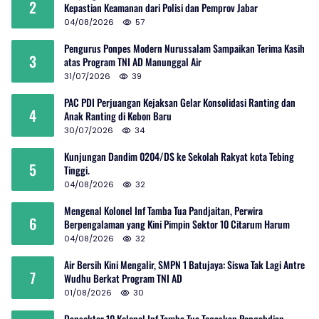
2
Kepastian Keamanan dari Polisi dan Pemprov Jabar
04/08/2026
57
Pengurus Ponpes Modern Nurussalam Sampaikan Terima Kasih
3
atas Program TNI AD Manunggal Air
31/07/2026
39
PAC PDI Perjuangan Kejaksan Gelar Konsolidasi Ranting dan
4
Anak Ranting di Kebon Baru
30/07/2026
34
Kunjungan Dandim 0204/DS ke Sekolah Rakyat kota Tebing
5
Tinggi.
04/08/2026
32
Mengenal Kolonel Inf Tamba Tua Pandjaitan, Perwira
6
Berpengalaman yang Kini Pimpin Sektor 10 Citarum Harum
04/08/2026
32
Air Bersih Kini Mengalir, SMPN 1 Batujaya: Siswa Tak Lagi Antre
7
Wudhu Berkat Program TNI AD
01/08/2026
30
Dansektor 10 Kolonel Inf Tamba Tua Tegaskan Pengabdian