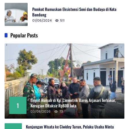
Pemkot Rumuskan Eksistensi Seni dan Budaya di Kota
Bandung
01/06/2024
511
Popular Posts
Empat Rumah di Kp. Cimentrik Baros Arjasari Terbakar,
1
Kerugian Ditaksir Rp600 Juta
03/08/2026
73
Kunjungan Wisata ke Ciwidey Turun, Pelaku Usaha Minta