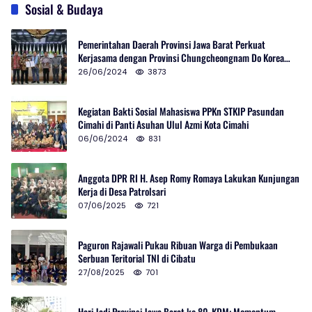
Sosial & Budaya
Pemerintahan Daerah Provinsi Jawa Barat Perkuat
Kerjasama dengan Provinsi Chungcheongnam Do Korea
Selatan
26/06/2024
3873
Kegiatan Bakti Sosial Mahasiswa PPKn STKIP Pasundan
Cimahi di Panti Asuhan Ulul Azmi Kota Cimahi
06/06/2024
831
Anggota DPR RI H. Asep Romy Romaya Lakukan Kunjungan
Kerja di Desa Patrolsari
07/06/2025
721
Paguron Rajawali Pukau Ribuan Warga di Pembukaan
Serbuan Teritorial TNI di Cibatu
27/08/2025
701
Hari Jadi Provinsi Jawa Barat ke 80, KDM: Momentum