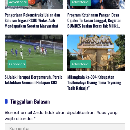
Advertorial
Advertorial
Pengerjaan Rekonstruksi Jalan dan
Program Ketahanan Pangan Desa
Saluran Irigasi RSUD Welas Asih
Cipaku Terkesan Janggal, Kegiatan
Mendapatkan Sorotan Masyarakat
BUMDES Jualan Beras Tak Miliki
Stok?
Olahraga
Advertorial
Si Jalak Harupat Bergemuruh, Persib
Milangkala ka-394 Kabupaten
Taklukkan Arema di Hadapan KDS
Tasikmalaya Usung Tema “Nyorang
Tasik Raharja”
Tinggalkan Balasan
Alamat email Anda tidak akan dipublikasikan.
Ruas yang
wajib ditandai
*