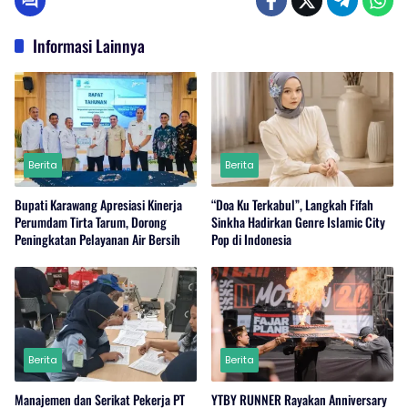
Informasi Lainnya
Berita
Berita
Bupati Karawang Apresiasi Kinerja
“Doa Ku Terkabul”, Langkah Fifah
Perumdam Tirta Tarum, Dorong
Sinkha Hadirkan Genre Islamic City
Peningkatan Pelayanan Air Bersih
Pop di Indonesia
Berita
Berita
Manajemen dan Serikat Pekerja PT
YTBY RUNNER Rayakan Anniversary