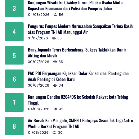
Kunjungan Wisata ke Ciwidey Turun, Pelaku Usaha Minta
3
Kepastian Keamanan dari Polisi dan Pemprov Jabar
04/08/2026
56
Pengurus Ponpes Modern Nurussalam Sampaikan Terima Kasih
4
atas Program TNI AD Manunggal Air
31/07/2026
35
Bang Jopanda Terus Berkembang, Sukses Taklukkan Dunia
5
Akting dan Musik
30/07/2026
35
PAC PDI Perjuangan Kejaksan Gelar Konsolidasi Ranting dan
6
Anak Ranting di Kebon Baru
30/07/2026
34
Kunjungan Dandim 0204/DS ke Sekolah Rakyat kota Tebing
7
Tinggi.
04/08/2026
32
Air Bersih Kini Mengalir, SMPN 1 Batujaya: Siswa Tak Lagi Antre
8
Wudhu Berkat Program TNI AD
01/08/2026
30