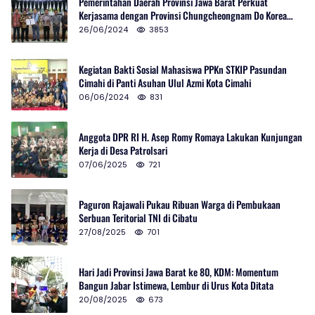
Pemerintahan Daerah Provinsi Jawa Barat Perkuat
Kerjasama dengan Provinsi Chungcheongnam Do Korea
Selatan
26/06/2024
3853
Kegiatan Bakti Sosial Mahasiswa PPKn STKIP Pasundan
Cimahi di Panti Asuhan Ulul Azmi Kota Cimahi
06/06/2024
831
Anggota DPR RI H. Asep Romy Romaya Lakukan Kunjungan
Kerja di Desa Patrolsari
07/06/2025
721
Paguron Rajawali Pukau Ribuan Warga di Pembukaan
Serbuan Teritorial TNI di Cibatu
27/08/2025
701
Hari Jadi Provinsi Jawa Barat ke 80, KDM: Momentum
Bangun Jabar Istimewa, Lembur di Urus Kota Ditata
20/08/2025
673