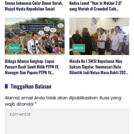
Tenma Indonesia Gelar Donor Darah,
Kedua Lewat “Year in Motion 2.0”
Wujud Nyata Kepedulian Sosial
yang Meriah di Crowded Cafe
Sukabumi
Berita
Berita
Diduga Adanya Tangkap -Lepas
Musda Ke-I SMSI Kepulauan Nias
Pencuri Buah Sawit Milik PTPN IV,
Sukses Digelar, Yonimasari Hulu
Manager Dan Papam PTPN IV,
Dilantik Jadi Ketua Masa Bakti 2026-
Regional 1 Rambutan,Serdang
2029
Bedagai Bungkam Saat Di Konfirmasi
Tinggalkan Balasan
Wartawan.
Alamat email Anda tidak akan dipublikasikan.
Ruas yang
wajib ditandai
*