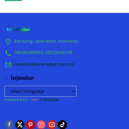
Bandung, Jawa Barat, Indonesia
085282358553; 081220463715
redaksi.idisionline@gmail.com
Terjemahan
Powered by
Translate