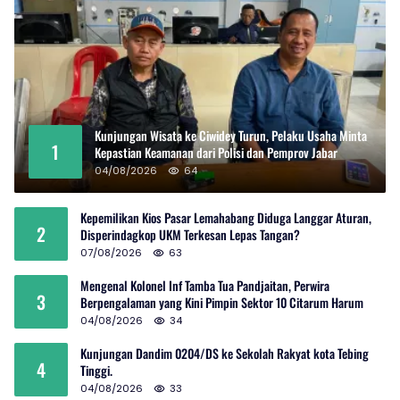
Kunjungan Wisata ke Ciwidey Turun, Pelaku Usaha Minta
1
Kepastian Keamanan dari Polisi dan Pemprov Jabar
04/08/2026
64
Kepemilikan Kios Pasar Lemahabang Diduga Langgar Aturan,
2
Disperindagkop UKM Terkesan Lepas Tangan?
07/08/2026
63
Mengenal Kolonel Inf Tamba Tua Pandjaitan, Perwira
3
Berpengalaman yang Kini Pimpin Sektor 10 Citarum Harum
04/08/2026
34
Kunjungan Dandim 0204/DS ke Sekolah Rakyat kota Tebing
4
Tinggi.
04/08/2026
33