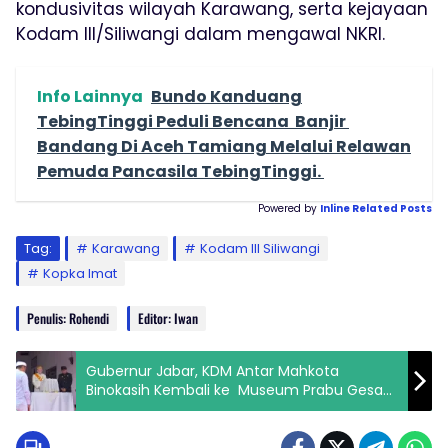
kondusivitas wilayah Karawang, serta kejayaan
Kodam III/Siliwangi dalam mengawal NKRI.
Info Lainnya
Bundo Kanduang
TebingTinggi Peduli Bencana Banjir
Bandang Di Aceh Tamiang Melalui Relawan
Pemuda Pancasila TebingTinggi.
Powered by
Inline Related Posts
Tag:
Karawang
Kodam lll Siliwangi
Kopka Imat
Penulis: Rohendi
Editor: Iwan
Gubernur Jabar, KDM Antar Mahkota
Binokasih Kembali ke Museum Prabu Gesan
Ulun