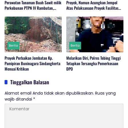
Perawatan Tanaman Buah Sawit milik
Proyek, Namun Acungkan Jempol
Perkebunan PTPN IV Rambutan,
Atas Pelaksanaan Proyek Fasilitas
Regional I, Serdang Bedagai
Perairan (Kolam Labuh) PP Jayanti
Berita
Berita
Proyek Perbaikan Jembatan Kp.
Melarikan Diri, Polres Tebing Tinggi
Pamipiran Buninagara Sindangkerta
Tetapkan Tersangka Pemerkosaan
Menuai Kritikan
DPO
Tinggalkan Balasan
Alamat email Anda tidak akan dipublikasikan.
Ruas yang
wajib ditandai
*