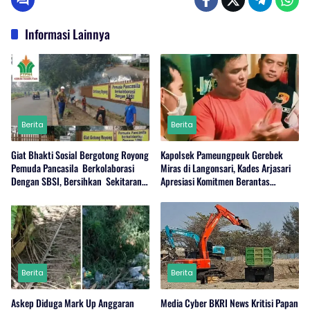
Informasi Lainnya
Berita
Berita
Giat Bhakti Sosial Bergotong Royong
Kapolsek Pameungpeuk Gerebek
Pemuda Pancasila Berkolaborasi
Miras di Langonsari, Kades Arjasari
Dengan SBSI, Bersihkan Sekitaran
Apresiasi Komitmen Berantas
PKS Rambutan Dan Jalan Umum
Narkoba
Berita
Berita
Askep Diduga Mark Up Anggaran
Media Cyber BKRI News Kritisi Papan