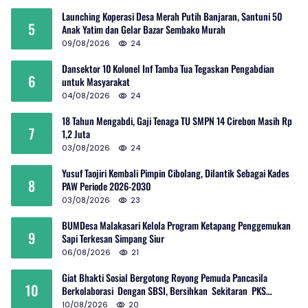
Launching Koperasi Desa Merah Putih Banjaran, Santuni 50
5
Anak Yatim dan Gelar Bazar Sembako Murah
09/08/2026
24
Dansektor 10 Kolonel Inf Tamba Tua Tegaskan Pengabdian
6
untuk Masyarakat
04/08/2026
24
18 Tahun Mengabdi, Gaji Tenaga TU SMPN 14 Cirebon Masih Rp
7
1,2 Juta
03/08/2026
24
Yusuf Taojiri Kembali Pimpin Cibolang, Dilantik Sebagai Kades
8
PAW Periode 2026-2030
03/08/2026
23
BUMDesa Malakasari Kelola Program Ketapang Penggemukan
9
Sapi Terkesan Simpang Siur
06/08/2026
21
Giat Bhakti Sosial Bergotong Royong Pemuda Pancasila
10
Berkolaborasi Dengan SBSI, Bersihkan Sekitaran PKS
Rambutan Dan Jalan Umum
10/08/2026
20