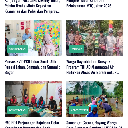
Kunjungan Wisata ke Ciwidey Turun,
Pemprov Jabar Ambil Alih
Pelaku Usaha Minta Kepastian
Pelaksanaan MTQ Jabar 2026
Keamanan dari Polisi dan Pemprov
Jabar
Advertorial
Daerah
Pansus XV DPRD Jabar Soroti Alih
Warga Dayeuhluhur Bersyukur,
Fungsi Lahan, Sampah, dan Sungai di
Program TNI AD Manunggal Air
Bogor
Hadirkan Akses Air Bersih untuk
Masyarakat
Advertorial
Advertorial
PAC PDI Perjuangan Kejaksan Gelar
Semangat Gotong Royong Warga
Konsolidasi Ranting dan Anak
Desa Sirnaraja Sambut HUT RI ke-81