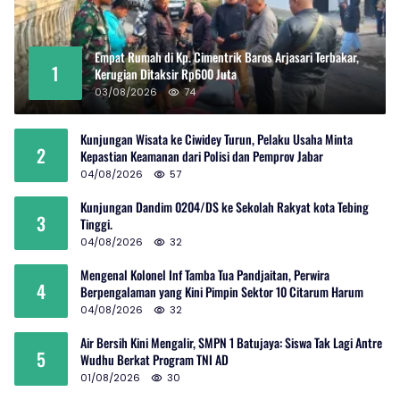
Empat Rumah di Kp. Cimentrik Baros Arjasari Terbakar,
1
Kerugian Ditaksir Rp600 Juta
03/08/2026
74
Kunjungan Wisata ke Ciwidey Turun, Pelaku Usaha Minta
2
Kepastian Keamanan dari Polisi dan Pemprov Jabar
04/08/2026
57
Kunjungan Dandim 0204/DS ke Sekolah Rakyat kota Tebing
3
Tinggi.
04/08/2026
32
Mengenal Kolonel Inf Tamba Tua Pandjaitan, Perwira
4
Berpengalaman yang Kini Pimpin Sektor 10 Citarum Harum
04/08/2026
32
Air Bersih Kini Mengalir, SMPN 1 Batujaya: Siswa Tak Lagi Antre
5
Wudhu Berkat Program TNI AD
01/08/2026
30