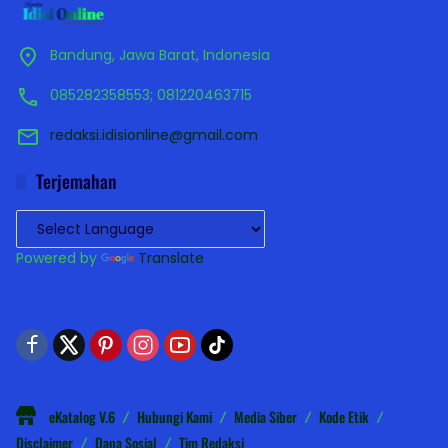
Bandung, Jawa Barat, Indonesia
085282358553; 081220463715
redaksi.idisionline@gmail.com
Terjemahan
Powered by
Translate
eKatalog V.6
Hubungi Kami
Media Siber
Kode Etik
Disclaimer
Dana Sosial
Tim Redaksi