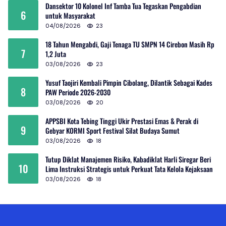
Dansektor 10 Kolonel Inf Tamba Tua Tegaskan Pengabdian
6
untuk Masyarakat
04/08/2026
23
18 Tahun Mengabdi, Gaji Tenaga TU SMPN 14 Cirebon Masih Rp
7
1,2 Juta
03/08/2026
23
Yusuf Taojiri Kembali Pimpin Cibolang, Dilantik Sebagai Kades
8
PAW Periode 2026-2030
03/08/2026
20
APPSBI Kota Tebing Tinggi Ukir Prestasi Emas & Perak di
9
Gebyar KORMI Sport Festival Silat Budaya Sumut
03/08/2026
18
Tutup Diklat Manajemen Risiko, Kabadiklat Harli Siregar Beri
10
Lima Instruksi Strategis untuk Perkuat Tata Kelola Kejaksaan
03/08/2026
18