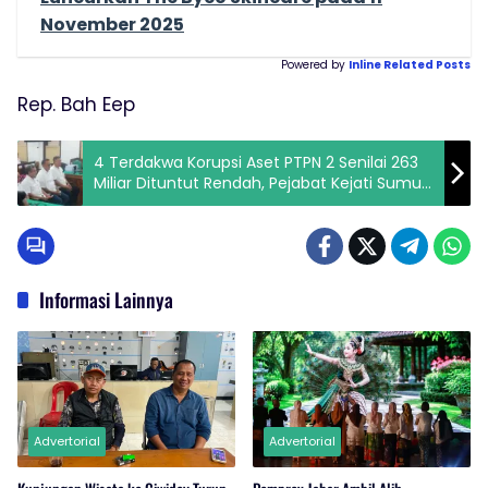
November 2025
Powered by
Inline Related Posts
Rep. Bah Eep
4 Terdakwa Korupsi Aset PTPN 2 Senilai 263
Miliar Dituntut Rendah, Pejabat Kejati Sumut
Enggan Ketemu Wartawan, FKSM : Awas
Gejala Koruptor Kembali Berpesta.
Informasi Lainnya
Advertorial
Advertorial