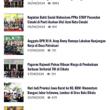
Selatan
26/06/2024
3853
Kegiatan Bakti Sosial Mahasiswa PPKn STKIP Pasundan
Cimahi di Panti Asuhan Ulul Azmi Kota Cimahi
06/06/2024
831
Anggota DPR RI H. Asep Romy Romaya Lakukan Kunjungan
Kerja di Desa Patrolsari
07/06/2025
721
Paguron Rajawali Pukau Ribuan Warga di Pembukaan
Serbuan Teritorial TNI di Cibatu
27/08/2025
701
Hari Jadi Provinsi Jawa Barat ke 80, KDM: Momentum
Bangun Jabar Istimewa, Lembur di Urus Kota Ditata
20/08/2025
673