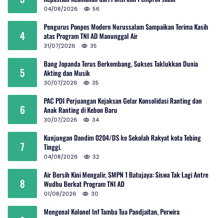
04/08/2026
56
Pengurus Ponpes Modern Nurussalam Sampaikan Terima Kasih
4
atas Program TNI AD Manunggal Air
31/07/2026
35
Bang Jopanda Terus Berkembang, Sukses Taklukkan Dunia
5
Akting dan Musik
30/07/2026
35
PAC PDI Perjuangan Kejaksan Gelar Konsolidasi Ranting dan
6
Anak Ranting di Kebon Baru
30/07/2026
34
Kunjungan Dandim 0204/DS ke Sekolah Rakyat kota Tebing
7
Tinggi.
04/08/2026
32
Air Bersih Kini Mengalir, SMPN 1 Batujaya: Siswa Tak Lagi Antre
8
Wudhu Berkat Program TNI AD
01/08/2026
30
Mengenal Kolonel Inf Tamba Tua Pandjaitan, Perwira