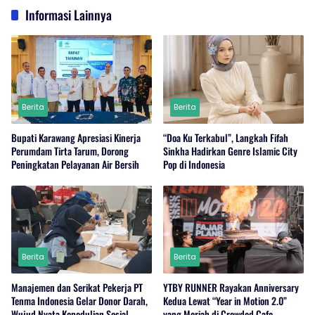
Informasi Lainnya
Berita
Berita
Bupati Karawang Apresiasi Kinerja
“Doa Ku Terkabul”, Langkah Fifah
Perumdam Tirta Tarum, Dorong
Sinkha Hadirkan Genre Islamic City
Peningkatan Pelayanan Air Bersih
Pop di Indonesia
Berita
Berita
Manajemen dan Serikat Pekerja PT
YTBY RUNNER Rayakan Anniversary
Tenma Indonesia Gelar Donor Darah,
Kedua Lewat “Year in Motion 2.0”
Wujud Nyata Kepedulian Sosial
yang Meriah di Crowded Cafe