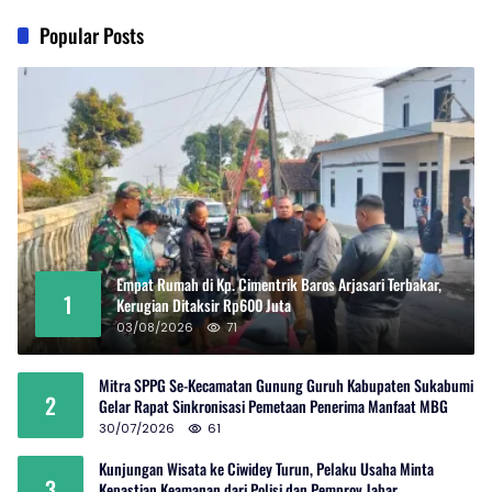
Popular Posts
Empat Rumah di Kp. Cimentrik Baros Arjasari Terbakar,
1
Kerugian Ditaksir Rp600 Juta
03/08/2026
71
Mitra SPPG Se-Kecamatan Gunung Guruh Kabupaten Sukabumi
2
Gelar Rapat Sinkronisasi Pemetaan Penerima Manfaat MBG
30/07/2026
61
Kunjungan Wisata ke Ciwidey Turun, Pelaku Usaha Minta
3
Kepastian Keamanan dari Polisi dan Pemprov Jabar