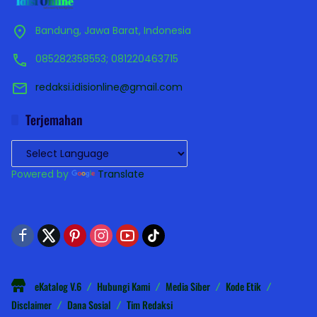
Bandung, Jawa Barat, Indonesia
085282358553; 081220463715
redaksi.idisionline@gmail.com
Terjemahan
Powered by
Translate
eKatalog V.6
Hubungi Kami
Media Siber
Kode Etik
Disclaimer
Dana Sosial
Tim Redaksi