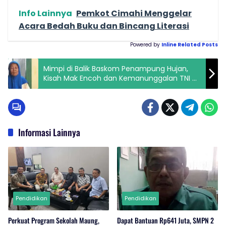
Info Lainnya
Pemkot Cimahi Menggelar
Acara Bedah Buku dan Bincang Literasi
Powered by
Inline Related Posts
Mimpi di Balik Baskom Penampung Hujan,
Kisah Mak Encoh dan Kemanunggalan TNI di
Ciampel
Informasi Lainnya
Pendidikan
Pendidikan
Perkuat Program Sekolah Maung,
Dapat Bantuan Rp641 Juta, SMPN 2