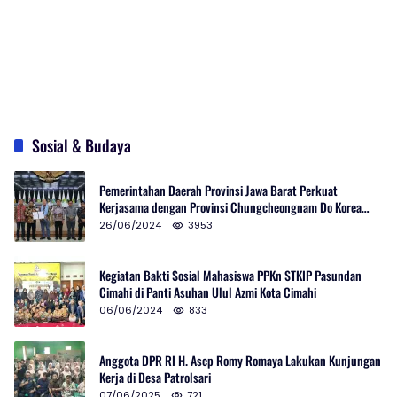
Sosial & Budaya
Pemerintahan Daerah Provinsi Jawa Barat Perkuat
Kerjasama dengan Provinsi Chungcheongnam Do Korea
Selatan
26/06/2024
3953
Kegiatan Bakti Sosial Mahasiswa PPKn STKIP Pasundan
Cimahi di Panti Asuhan Ulul Azmi Kota Cimahi
06/06/2024
833
Anggota DPR RI H. Asep Romy Romaya Lakukan Kunjungan
Kerja di Desa Patrolsari
07/06/2025
721