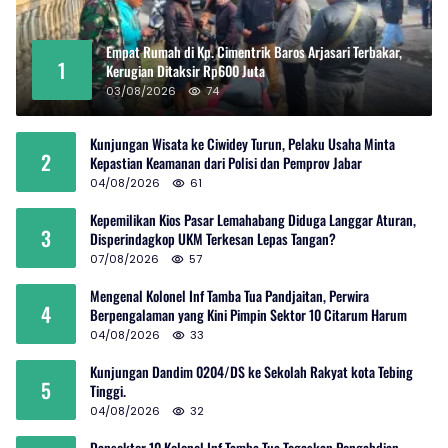
Empat Rumah di Kp. Cimentrik Baros Arjasari Terbakar,
1
Kerugian Ditaksir Rp600 Juta
03/08/2026
74
Kunjungan Wisata ke Ciwidey Turun, Pelaku Usaha Minta
2
Kepastian Keamanan dari Polisi dan Pemprov Jabar
04/08/2026
61
Kepemilikan Kios Pasar Lemahabang Diduga Langgar Aturan,
3
Disperindagkop UKM Terkesan Lepas Tangan?
07/08/2026
57
Mengenal Kolonel Inf Tamba Tua Pandjaitan, Perwira
4
Berpengalaman yang Kini Pimpin Sektor 10 Citarum Harum
04/08/2026
33
Kunjungan Dandim 0204/DS ke Sekolah Rakyat kota Tebing
5
Tinggi.
04/08/2026
32
Dansektor 10 Kolonel Inf Tamba Tua Tegaskan Pengabdian