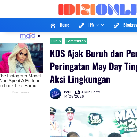
Langsung
ke
konten
Home
IPM
Birokras
×
Buruh
Pemerintah
KDS Ajak Buruh dan Pen
Peringatan May Day Ti
Aksi Lingkungan
Imul
4 Min Baca
14/05/2026