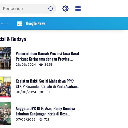
Google News
sial & Budaya
Pemerintahan Daerah Provinsi Jawa Barat
Perkuat Kerjasama dengan Provinsi
Chungcheongnam Do Korea Selatan
26/06/2024
3925
Kegiatan Bakti Sosial Mahasiswa PPKn
STKIP Pasundan Cimahi di Panti Asuhan
Ulul Azmi Kota Cimahi
06/06/2024
831
Anggota DPR RI H. Asep Romy Romaya
Lakukan Kunjungan Kerja di Desa
Patrolsari
07/06/2025
721