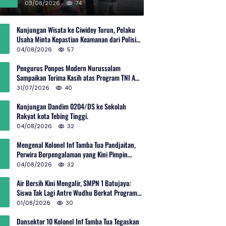
Rp600 Juta
03/08/2026
74
Kunjungan Wisata ke Ciwidey Turun, Pelaku
Usaha Minta Kepastian Keamanan dari Polisi
dan Pemprov Jabar
04/08/2026
57
Pengurus Ponpes Modern Nurussalam
Sampaikan Terima Kasih atas Program TNI AD
Manunggal Air
31/07/2026
40
Kunjungan Dandim 0204/DS ke Sekolah
Rakyat kota Tebing Tinggi.
04/08/2026
32
Mengenal Kolonel Inf Tamba Tua Pandjaitan,
Perwira Berpengalaman yang Kini Pimpin
Sektor 10 Citarum Harum
04/08/2026
32
Air Bersih Kini Mengalir, SMPN 1 Batujaya:
Siswa Tak Lagi Antre Wudhu Berkat Program
TNI AD
01/08/2026
30
Dansektor 10 Kolonel Inf Tamba Tua Tegaskan