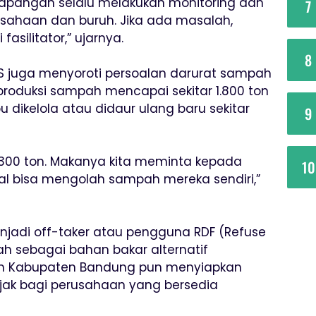
lapangan selalu melakukan monitoring dan
7
usahaan dan buruh. Jika ada masalah,
asilitator,” ujarnya.
8
S juga menyoroti persoalan darurat sampah
produksi sampah mencapai sekitar 1.800 ton
dikelola atau didaur ulang baru sekitar
9
 1.300 ton. Makanya kita meminta kepada
10
l bisa mengolah sampah mereka sendiri,”
adi off-taker atau pengguna RDF (Refuse
ah sebagai bahan bakar alternatif
ah Kabupaten Bandung pun menyiapkan
jak bagi perusahaan yang bersedia