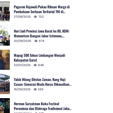
Paguron Rajawali Pukau Ribuan Warga di
Pembukaan Serbuan Teritorial TNI di
Cibatu
27/08/2025
702
Hari Jadi Provinsi Jawa Barat ke 80, KDM:
Momentum Bangun Jabar Istimewa,
Lembur di Urus Kota Ditata
20/08/2025
674
Mapag 500 Tahun Limbangan Menjadi
Kabupaten Garut
03/01/2025
646
Tidak Hilang Ditelan Zaman, Kang Haji
Cucun: Generasi Muda Harus Dikenalkan
Pencak Silat
16/09/2025
593
Herman Suryatman Buka Festival
Permainan dan Olahraga Tradisional Jabar