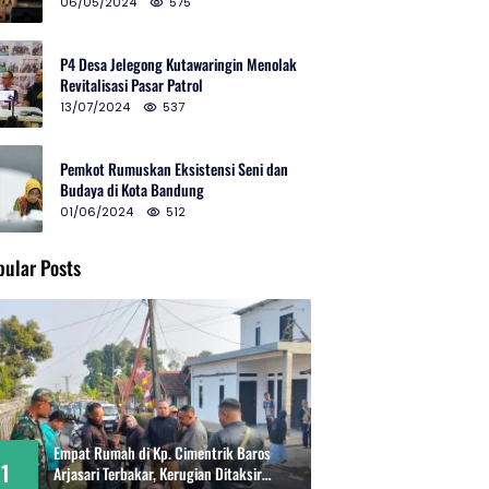
2024 di Gedung Teater Tertutup
06/05/2024
575
P4 Desa Jelegong Kutawaringin Menolak
Revitalisasi Pasar Patrol
13/07/2024
537
Pemkot Rumuskan Eksistensi Seni dan
Budaya di Kota Bandung
01/06/2024
512
pular Posts
Empat Rumah di Kp. Cimentrik Baros
1
Arjasari Terbakar, Kerugian Ditaksir