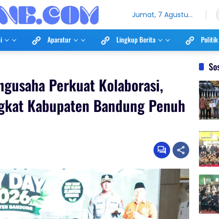
Jumat, 7 Agustus
2026
i
Aparatur
Lingkup Berita
Politik
So
gusaha Perkuat Kolaborasi,
ngkat Kabupaten Bandung Penuh