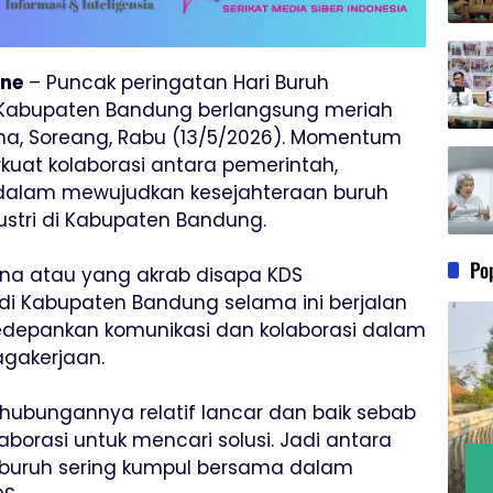
ine
– Puncak peringatan Hari Buruh
t Kabupaten Bandung berlangsung meriah
ha, Soreang, Rabu (13/5/2026). Momentum
uat kolaborasi antara pemerintah,
a dalam mewujudkan kesejahteraan buruh
dustri di Kabupaten Bandung.
Po
na atau yang akrab disapa KDS
di Kabupaten Bandung selama ini berjalan
edepankan komunikasi dan kolaborasi dalam
gakerjaan.
 hubungannya relatif lancar dan baik sebab
orasi untuk mencari solusi. Jadi antara
t buruh sering kumpul bersama dalam