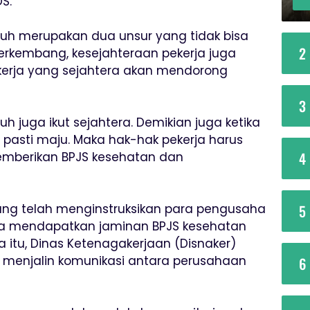
S.
uh merupakan dua unsur yang tidak bisa
2
berkembang, kesejahteraan pekerja juga
ekerja yang sejahtera akan mendorong
3
h juga ikut sejahtera. Demikian juga ketika
 pasti maju. Maka hak-hak pekerja harus
4
emberikan BPJS kesehatan dan
5
g telah menginstruksikan para pengusaha
ja mendapatkan jaminan BPJS kesehatan
 itu, Dinas Ketenagakerjaan (Disnaker)
 menjalin komunikasi antara perusahaan
6