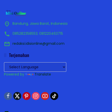
Bandung, Jawa Barat, Indonesia
085282358553; 081220463715
redaksi.idisionline@gmail.com
Terjemahan
Powered by
Translate