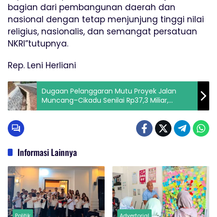
bagian dari pembangunan daerah dan
nasional dengan tetap menjunjung tinggi nilai
religius, nasionalis, dan semangat persatuan
NKRI”tutupnya.
Rep. Leni Herliani
Dugaan Pelanggaran Mutu Proyek Jalan
Muncang–Cikadu Senilai Rp37,3 Miliar,
Hotmix dan TPT Ditemukan Rusak Pasca
Pekerjaan
Informasi Lainnya
Politik
Advertorial