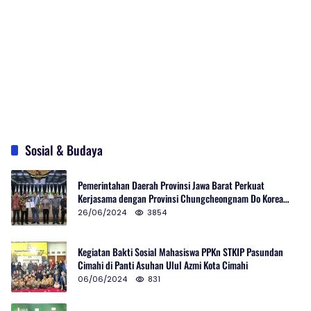
Sosial & Budaya
Pemerintahan Daerah Provinsi Jawa Barat Perkuat
Kerjasama dengan Provinsi Chungcheongnam Do Korea
Selatan
26/06/2024
3854
Kegiatan Bakti Sosial Mahasiswa PPKn STKIP Pasundan
Cimahi di Panti Asuhan Ulul Azmi Kota Cimahi
06/06/2024
831