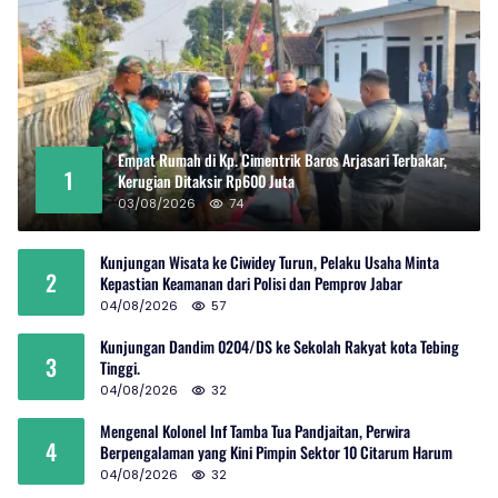
Empat Rumah di Kp. Cimentrik Baros Arjasari Terbakar,
1
Kerugian Ditaksir Rp600 Juta
03/08/2026
74
Kunjungan Wisata ke Ciwidey Turun, Pelaku Usaha Minta
2
Kepastian Keamanan dari Polisi dan Pemprov Jabar
04/08/2026
57
Kunjungan Dandim 0204/DS ke Sekolah Rakyat kota Tebing
3
Tinggi.
04/08/2026
32
Mengenal Kolonel Inf Tamba Tua Pandjaitan, Perwira
4
Berpengalaman yang Kini Pimpin Sektor 10 Citarum Harum
04/08/2026
32