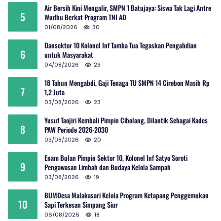
Air Bersih Kini Mengalir, SMPN 1 Batujaya: Siswa Tak Lagi Antre
5
Wudhu Berkat Program TNI AD
01/08/2026
30
Dansektor 10 Kolonel Inf Tamba Tua Tegaskan Pengabdian
6
untuk Masyarakat
04/08/2026
23
18 Tahun Mengabdi, Gaji Tenaga TU SMPN 14 Cirebon Masih Rp
7
1,2 Juta
03/08/2026
23
Yusuf Taojiri Kembali Pimpin Cibolang, Dilantik Sebagai Kades
8
PAW Periode 2026-2030
03/08/2026
20
Enam Bulan Pimpin Sektor 10, Kolonel Inf Satyo Soroti
9
Pengawasan Limbah dan Budaya Kelola Sampah
03/08/2026
19
BUMDesa Malakasari Kelola Program Ketapang Penggemukan
10
Sapi Terkesan Simpang Siur
06/08/2026
18