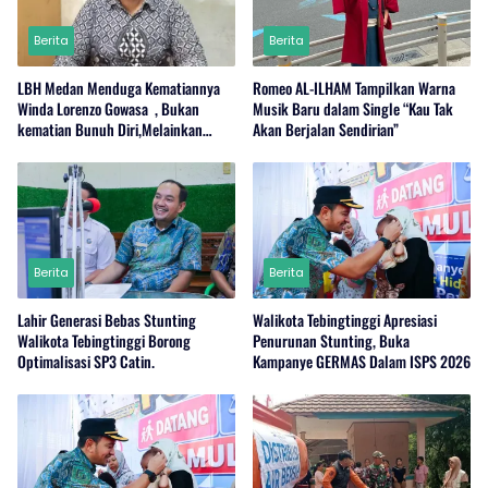
Berita
Berita
LBH Medan Menduga Kematiannya
Romeo AL-ILHAM Tampilkan Warna
Winda Lorenzo Gowasa , Bukan
Musik Baru dalam Single “Kau Tak
kematian Bunuh Diri,Melainkan
Akan Berjalan Sendirian”
Adanya Dugaan Tindak Pidana.
Berita
Berita
Lahir Generasi Bebas Stunting
Walikota Tebingtinggi Apresiasi
Walikota Tebingtinggi Borong
Penurunan Stunting, Buka
Optimalisasi SP3 Catin.
Kampanye GERMAS Dalam ISPS 2026