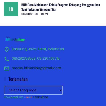
BUMDesa Malakasari Kelola Program Ketapang Penggemukan
10
Sapi Terkesan Simpang Siur
06/08/2026
21
Bandung, Jawa Barat, Indonesia
085282358553; 081220463715
redaksi.idisionline@gmail.com
Terjemahan
Powered by
Translate