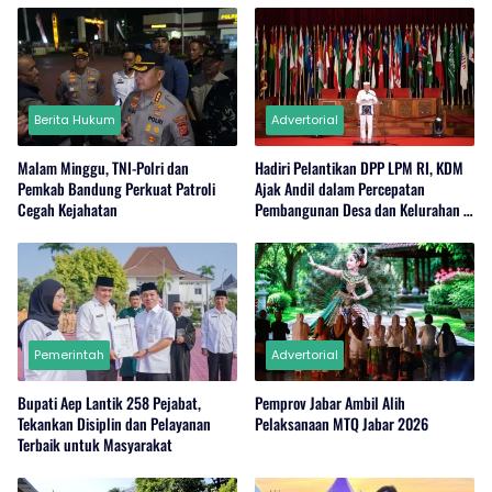
Berita Hukum
Advertorial
Malam Minggu, TNI-Polri dan
Hadiri Pelantikan DPP LPM RI, KDM
Pemkab Bandung Perkuat Patroli
Ajak Andil dalam Percepatan
Cegah Kejahatan
Pembangunan Desa dan Kelurahan di
Jabar
Pemerintah
Advertorial
Bupati Aep Lantik 258 Pejabat,
Pemprov Jabar Ambil Alih
Tekankan Disiplin dan Pelayanan
Pelaksanaan MTQ Jabar 2026
Terbaik untuk Masyarakat