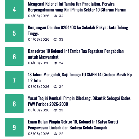
Mengenal Kolonel Inf Tamba Tua Pandjaitan, Perwira
4
Berpengalaman yang Kini Pimpin Sektor 10 Citarum Harum
04/08/2026
34
Kunjungan Dandim 0204/DS ke Sekolah Rakyat kota Tebing
5
Tinggi.
04/08/2026
33
Dansektor 10 Kolonel Inf Tamba Tua Tegaskan Pengabdian
6
untuk Masyarakat
04/08/2026
24
18 Tahun Mengabdi, Gaji Tenaga TU SMPN 14 Cirebon Masih Rp
7
1,2 Juta
03/08/2026
24
Yusuf Taojiri Kembali Pimpin Cibolang, Dilantik Sebagai Kades
8
PAW Periode 2026-2030
03/08/2026
23
Enam Bulan Pimpin Sektor 10, Kolonel Inf Satyo Soroti
9
Pengawasan Limbah dan Budaya Kelola Sampah
03/08/2026
22