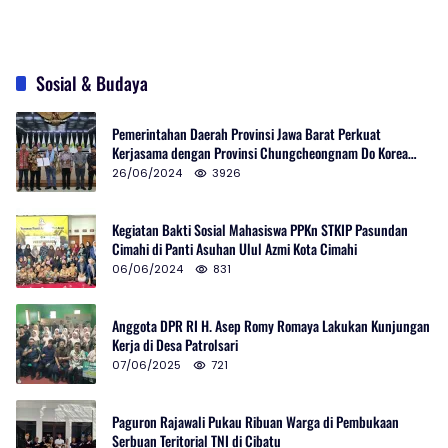
Sosial & Budaya
Pemerintahan Daerah Provinsi Jawa Barat Perkuat
Kerjasama dengan Provinsi Chungcheongnam Do Korea
Selatan
26/06/2024
3926
Kegiatan Bakti Sosial Mahasiswa PPKn STKIP Pasundan
Cimahi di Panti Asuhan Ulul Azmi Kota Cimahi
06/06/2024
831
Anggota DPR RI H. Asep Romy Romaya Lakukan Kunjungan
Kerja di Desa Patrolsari
07/06/2025
721
Paguron Rajawali Pukau Ribuan Warga di Pembukaan
Serbuan Teritorial TNI di Cibatu