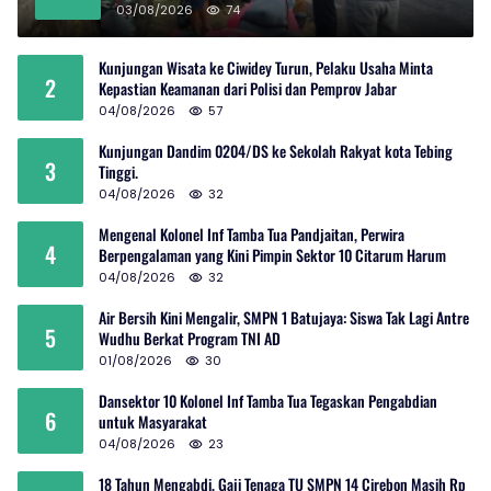
03/08/2026
74
Kunjungan Wisata ke Ciwidey Turun, Pelaku Usaha Minta
2
Kepastian Keamanan dari Polisi dan Pemprov Jabar
04/08/2026
57
Kunjungan Dandim 0204/DS ke Sekolah Rakyat kota Tebing
3
Tinggi.
04/08/2026
32
Mengenal Kolonel Inf Tamba Tua Pandjaitan, Perwira
4
Berpengalaman yang Kini Pimpin Sektor 10 Citarum Harum
04/08/2026
32
Air Bersih Kini Mengalir, SMPN 1 Batujaya: Siswa Tak Lagi Antre
5
Wudhu Berkat Program TNI AD
01/08/2026
30
Dansektor 10 Kolonel Inf Tamba Tua Tegaskan Pengabdian
6
untuk Masyarakat
04/08/2026
23
18 Tahun Mengabdi, Gaji Tenaga TU SMPN 14 Cirebon Masih Rp