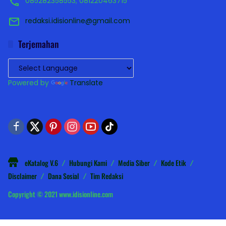
085282358553; 081220463715
redaksi.idisionline@gmail.com
Terjemahan
Powered by
Translate
eKatalog V.6
Hubungi Kami
Media Siber
Kode Etik
Disclaimer
Dana Sosial
Tim Redaksi
Copyright © 2021 www.idisionline.com