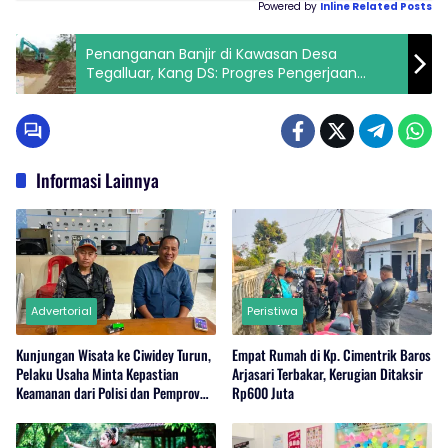
Powered by
Inline Related Posts
Penanganan Banjir di Kawasan Desa
Tegalluar, Kang DS: Progres Pengerjaan
Normalisasi Sungai Ciputat Capai 30 Persen
Informasi Lainnya
Advertorial
Peristiwa
Kunjungan Wisata ke Ciwidey Turun,
Empat Rumah di Kp. Cimentrik Baros
Pelaku Usaha Minta Kepastian
Arjasari Terbakar, Kerugian Ditaksir
Keamanan dari Polisi dan Pemprov
Rp600 Juta
Jabar