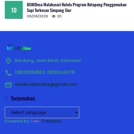
BUMDesa Malakasari Kelola Program Ketapang Penggemukan
10
Sapi Terkesan Simpang Siur
06/08/2026
20
Bandung, Jawa Barat, Indonesia
085282358553; 081220463715
redaksi.idisionline@gmail.com
Terjemahan
Powered by
Translate