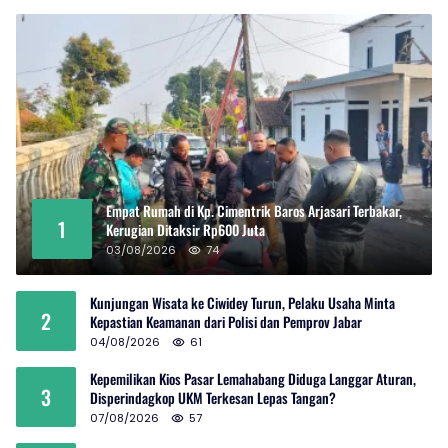
Empat Rumah di Kp. Cimentrik Baros Arjasari Terbakar,
1
Kerugian Ditaksir Rp600 Juta
03/08/2026
74
Kunjungan Wisata ke Ciwidey Turun, Pelaku Usaha Minta
2
Kepastian Keamanan dari Polisi dan Pemprov Jabar
04/08/2026
61
Kepemilikan Kios Pasar Lemahabang Diduga Langgar Aturan,
3
Disperindagkop UKM Terkesan Lepas Tangan?
07/08/2026
57