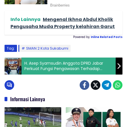
Info Lainnya
Mengenal Ikhna Abdul Kholik
Pengusaha Muda Property kelahiran Garut
Powered by
Inline Related Posts
Tag:
SMAN 2 Kota Sukabumi
H. Asep Syamsudin Anggota DPRD Jabar
Perkuat Fungsi Pengawasan Terhadap
Jalannya Pemerintahan
Informasi Lainnya