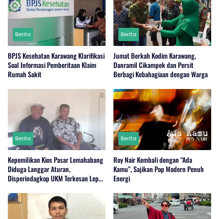
Berita
Berita
BPJS Kesehatan Karawang Klarifikasi
Jumat Berkah Kodim Karawang,
Soal Informasi Pemberitaan Klaim
Danramil Cikampek dan Persit
Rumah Sakit
Berbagi Kebahagiaan dengan Warga
Berita
Berita
Kepemilikan Kios Pasar Lemahabang
Roy Nair Kembali dengan “Ada
Diduga Langgar Aturan,
Kamu”, Sajikan Pop Modern Penuh
Disperindagkop UKM Terkesan Lepas
Energi
Tangan?