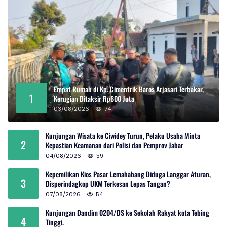
Empat Rumah di Kp. Cimentrik Baros Arjasari Terbakar,
1
Kerugian Ditaksir Rp600 Juta
03/08/2026
74
Kunjungan Wisata ke Ciwidey Turun, Pelaku Usaha Minta
2
Kepastian Keamanan dari Polisi dan Pemprov Jabar
04/08/2026
59
Kepemilikan Kios Pasar Lemahabang Diduga Langgar Aturan,
3
Disperindagkop UKM Terkesan Lepas Tangan?
07/08/2026
54
Kunjungan Dandim 0204/DS ke Sekolah Rakyat kota Tebing
4
Tinggi.