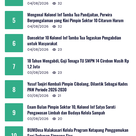
04/08/2026
32
Mengenal Kolonel Inf Tamba Tua Pandjaitan, Perwira
5
Berpengalaman yang Kini Pimpin Sektor 10 Citarum Harum
04/08/2026
32
Dansektor 10 Kolonel Inf Tamba Tua Tegaskan Pengabdian
6
untuk Masyarakat
04/08/2026
23
18 Tahun Mengabdi, Gaji Tenaga TU SMPN 14 Cirebon Masih Rp
7
1,2 Juta
03/08/2026
23
Yusuf Taojiri Kembali Pimpin Cibolang, Dilantik Sebagai Kades
8
PAW Periode 2026-2030
03/08/2026
21
Enam Bulan Pimpin Sektor 10, Kolonel Inf Satyo Soroti
9
Pengawasan Limbah dan Budaya Kelola Sampah
03/08/2026
20
BUMDesa Malakasari Kelola Program Ketapang Penggemukan
10
Sapi Terkesan Simpang Siur