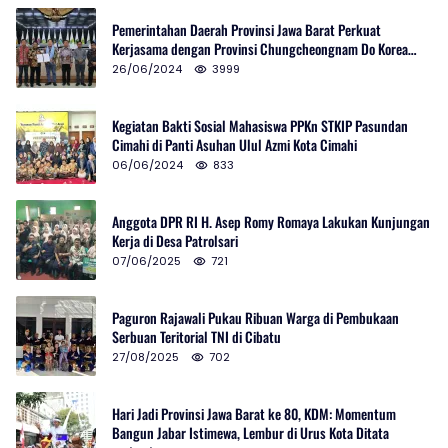
Pemerintahan Daerah Provinsi Jawa Barat Perkuat
Kerjasama dengan Provinsi Chungcheongnam Do Korea
Selatan
26/06/2024
3999
Kegiatan Bakti Sosial Mahasiswa PPKn STKIP Pasundan
Cimahi di Panti Asuhan Ulul Azmi Kota Cimahi
06/06/2024
833
Anggota DPR RI H. Asep Romy Romaya Lakukan Kunjungan
Kerja di Desa Patrolsari
07/06/2025
721
Paguron Rajawali Pukau Ribuan Warga di Pembukaan
Serbuan Teritorial TNI di Cibatu
27/08/2025
702
Hari Jadi Provinsi Jawa Barat ke 80, KDM: Momentum
Bangun Jabar Istimewa, Lembur di Urus Kota Ditata