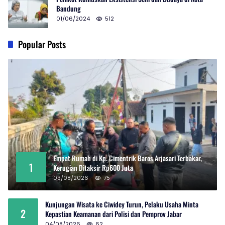
Bandung
01/06/2024
512
Popular Posts
Empat Rumah di Kp. Cimentrik Baros Arjasari Terbakar,
1
Kerugian Ditaksir Rp600 Juta
03/08/2026
75
Kunjungan Wisata ke Ciwidey Turun, Pelaku Usaha Minta
2
Kepastian Keamanan dari Polisi dan Pemprov Jabar
04/08/2026
62