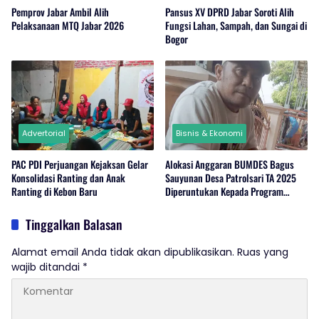
Pemprov Jabar Ambil Alih
Pansus XV DPRD Jabar Soroti Alih
Pelaksanaan MTQ Jabar 2026
Fungsi Lahan, Sampah, dan Sungai di
Bogor
Advertorial
Bisnis & Ekonomi
PAC PDI Perjuangan Kejaksan Gelar
Alokasi Anggaran BUMDES Bagus
Konsolidasi Ranting dan Anak
Sauyunan Desa Patrolsari TA 2025
Ranting di Kebon Baru
Diperuntukan Kepada Program
Ketahanan Pangan Hewani dan
Nabati
Tinggalkan Balasan
Alamat email Anda tidak akan dipublikasikan.
Ruas yang
wajib ditandai
*