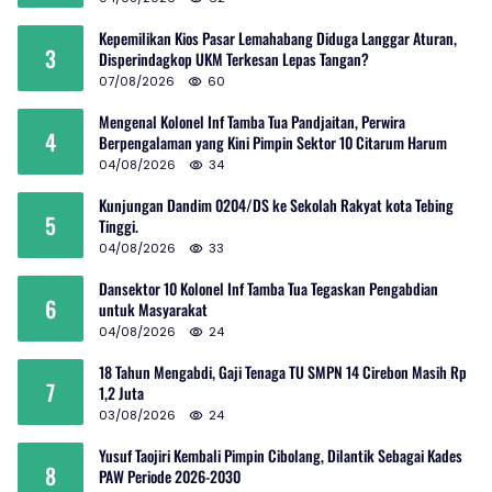
Kepemilikan Kios Pasar Lemahabang Diduga Langgar Aturan,
3
Disperindagkop UKM Terkesan Lepas Tangan?
07/08/2026
60
Mengenal Kolonel Inf Tamba Tua Pandjaitan, Perwira
4
Berpengalaman yang Kini Pimpin Sektor 10 Citarum Harum
04/08/2026
34
Kunjungan Dandim 0204/DS ke Sekolah Rakyat kota Tebing
5
Tinggi.
04/08/2026
33
Dansektor 10 Kolonel Inf Tamba Tua Tegaskan Pengabdian
6
untuk Masyarakat
04/08/2026
24
18 Tahun Mengabdi, Gaji Tenaga TU SMPN 14 Cirebon Masih Rp
7
1,2 Juta
03/08/2026
24
Yusuf Taojiri Kembali Pimpin Cibolang, Dilantik Sebagai Kades
8
PAW Periode 2026-2030