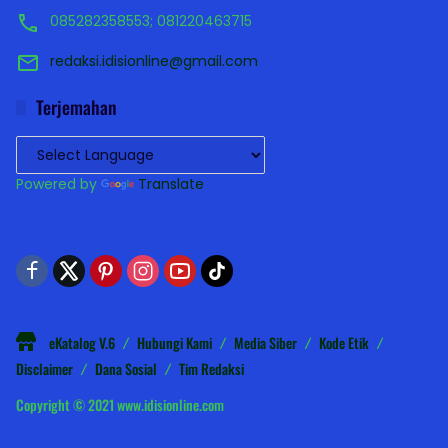
085282358553; 081220463715
redaksi.idisionline@gmail.com
Terjemahan
Powered by
Translate
eKatalog V.6
Hubungi Kami
Media Siber
Kode Etik
Disclaimer
Dana Sosial
Tim Redaksi
Copyright © 2021 www.idisionline.com