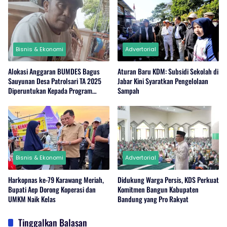
Bisnis & Ekonomi
Advertorial
Alokasi Anggaran BUMDES Bagus
Aturan Baru KDM: Subsidi Sekolah di
Sauyunan Desa Patrolsari TA 2025
Jabar Kini Syaratkan Pengelolaan
Diperuntukan Kepada Program
Sampah
Ketahanan Pangan Hewani dan
Nabati
Bisnis & Ekonomi
Advertorial
Harkopnas ke-79 Karawang Meriah,
Didukung Warga Persis, KDS Perkuat
Bupati Aep Dorong Koperasi dan
Komitmen Bangun Kabupaten
UMKM Naik Kelas
Bandung yang Pro Rakyat
Tinggalkan Balasan