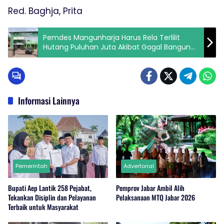
Red. Baghja, Prita
Pemdes Mangunharja Harus Rela Terlilit
Hutang Puluhan Juta Akibat Gagal Bangun
Dewi?
Informasi Lainnya
Pemerintah
Advertorial
Bupati Aep Lantik 258 Pejabat,
Pemprov Jabar Ambil Alih
Tekankan Disiplin dan Pelayanan
Pelaksanaan MTQ Jabar 2026
Terbaik untuk Masyarakat