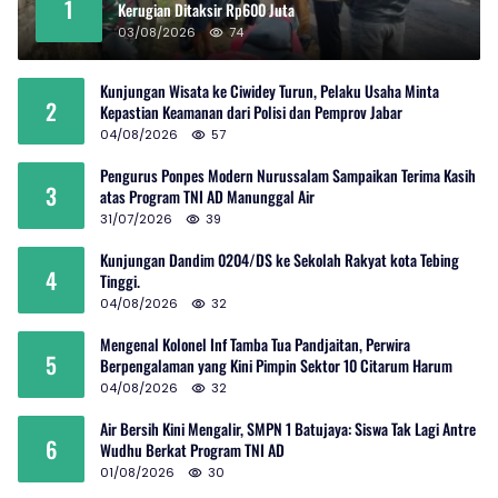
1
Kerugian Ditaksir Rp600 Juta
03/08/2026
74
Kunjungan Wisata ke Ciwidey Turun, Pelaku Usaha Minta
2
Kepastian Keamanan dari Polisi dan Pemprov Jabar
04/08/2026
57
Pengurus Ponpes Modern Nurussalam Sampaikan Terima Kasih
3
atas Program TNI AD Manunggal Air
31/07/2026
39
Kunjungan Dandim 0204/DS ke Sekolah Rakyat kota Tebing
4
Tinggi.
04/08/2026
32
Mengenal Kolonel Inf Tamba Tua Pandjaitan, Perwira
5
Berpengalaman yang Kini Pimpin Sektor 10 Citarum Harum
04/08/2026
32
Air Bersih Kini Mengalir, SMPN 1 Batujaya: Siswa Tak Lagi Antre
6
Wudhu Berkat Program TNI AD
01/08/2026
30