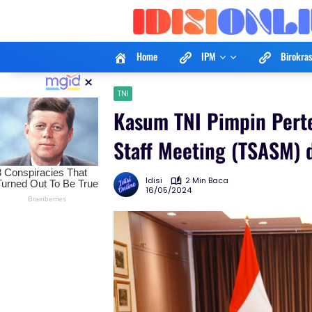
Langsung
ke
konten
Home
IPM
Birokras
×
TNI
Kasum TNI Pimpin Pert
Staff Meeting (TSASM) d
Idisi
2 Min Baca
16/05/2024