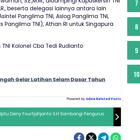
waman, S.E.,M.M., didampingi Kapuskersin TNI
7
.R., beserta delegasi lainnya antara lain
sintel Panglima TNI, Aslog Panglima TNI,
 Panglima TNI), Athan RI untuk Singapura
8
 TNI Kolonel Cba Tedi Rudianto
9
10
ngah Gelar Latihan Selam Dasar Tahun
Powered by
Inline Related Posts
ptu Deny Fourtjahjanto S.H Sambangi Pengurus