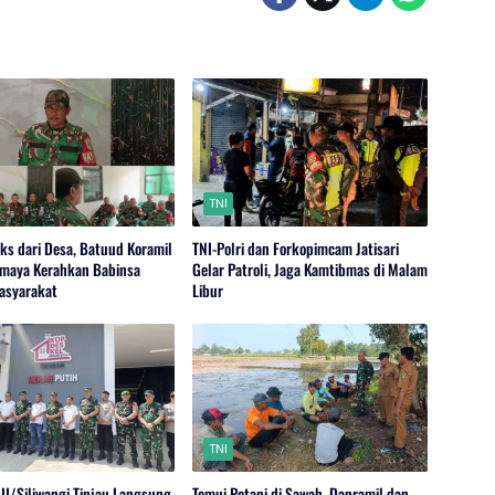
TNI
ks dari Desa, Batuud Koramil
TNI-Polri dan Forkopimcam Jatisari
maya Kerahkan Babinsa
Gelar Patroli, Jaga Kamtibmas di Malam
asyarakat
Libur
TNI
II/Siliwangi Tinjau Langsung
Temui Petani di Sawah, Danramil dan