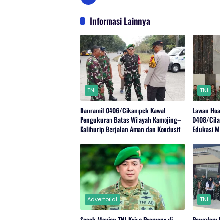
Informasi Lainnya
TNI
TNI
Danramil 0406/Cikampek Kawal
Lawan Hoa
Pengukuran Batas Wilayah Kamojing–
0408/Cila
Kalihurip Berjalan Aman dan Kondusif
Edukasi M
Advertorial
TNI
Sosok Mayjen TNI Krido Pramono di
Pangdam I