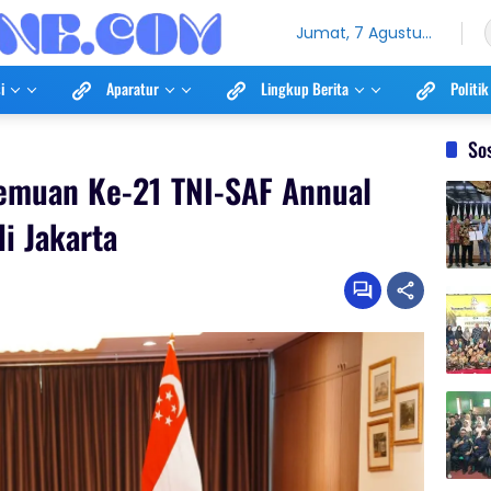
Jumat, 7 Agustus
2026
i
Aparatur
Lingkup Berita
Politik
So
emuan Ke-21 TNI-SAF Annual
i Jakarta