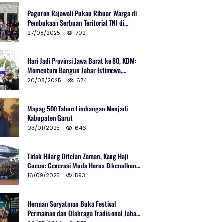
Paguron Rajawali Pukau Ribuan Warga di
Pembukaan Serbuan Teritorial TNI di
Cibatu
27/08/2025
702
Hari Jadi Provinsi Jawa Barat ke 80, KDM:
Momentum Bangun Jabar Istimewa,
Lembur di Urus Kota Ditata
20/08/2025
674
Mapag 500 Tahun Limbangan Menjadi
Kabupaten Garut
03/01/2025
646
Tidak Hilang Ditelan Zaman, Kang Haji
Cucun: Generasi Muda Harus Dikenalkan
Pencak Silat
16/09/2025
593
Herman Suryatman Buka Festival
Permainan dan Olahraga Tradisional Jabar