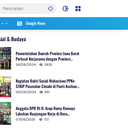
Google News
sial & Budaya
Pemerintahan Daerah Provinsi Jawa Barat
Perkuat Kerjasama dengan Provinsi
Chungcheongnam Do Korea Selatan
26/06/2024
3925
Kegiatan Bakti Sosial Mahasiswa PPKn
STKIP Pasundan Cimahi di Panti Asuhan
Ulul Azmi Kota Cimahi
06/06/2024
831
Anggota DPR RI H. Asep Romy Romaya
Lakukan Kunjungan Kerja di Desa
Patrolsari
07/06/2025
721