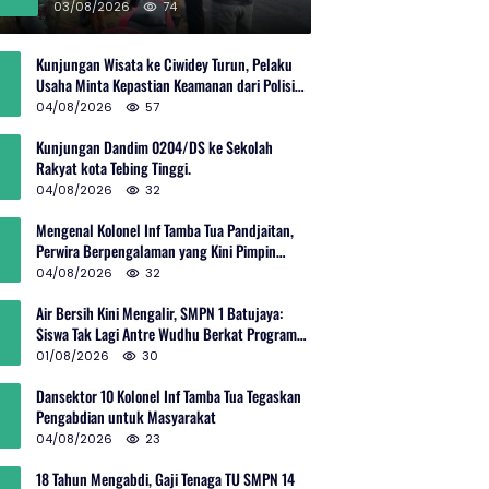
Rp600 Juta
03/08/2026
74
Kunjungan Wisata ke Ciwidey Turun, Pelaku
Usaha Minta Kepastian Keamanan dari Polisi
dan Pemprov Jabar
04/08/2026
57
Kunjungan Dandim 0204/DS ke Sekolah
Rakyat kota Tebing Tinggi.
04/08/2026
32
Mengenal Kolonel Inf Tamba Tua Pandjaitan,
Perwira Berpengalaman yang Kini Pimpin
Sektor 10 Citarum Harum
04/08/2026
32
Air Bersih Kini Mengalir, SMPN 1 Batujaya:
Siswa Tak Lagi Antre Wudhu Berkat Program
TNI AD
01/08/2026
30
Dansektor 10 Kolonel Inf Tamba Tua Tegaskan
Pengabdian untuk Masyarakat
04/08/2026
23
18 Tahun Mengabdi, Gaji Tenaga TU SMPN 14