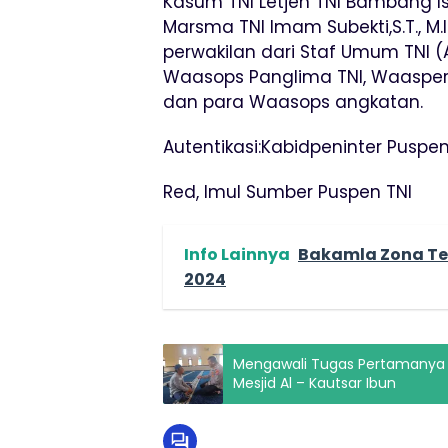
Kasum TNI Letjen TNI Bambang Is
Marsma TNI Imam Subekti,S.T., M.I
perwakilan dari Staf Umum TNI (A
Waasops Panglima TNI, Waaspers
dan para Waasops angkatan.
Autentikasi:Kabidpeninter Puspen
Red, Imul Sumber Puspen TNI
Info Lainnya
Bakamla Zona Te
2024
Mengawali Tugas Pertamanya I
Mesjid Al – Kautsar Ibun