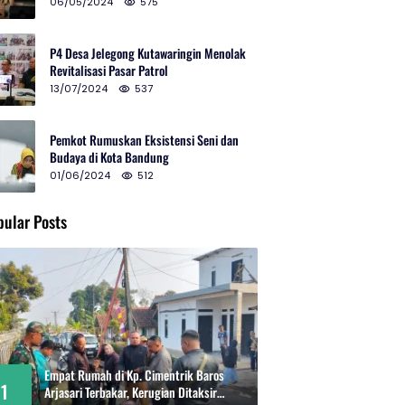
2024 di Gedung Teater Tertutup
06/05/2024
575
P4 Desa Jelegong Kutawaringin Menolak
Revitalisasi Pasar Patrol
13/07/2024
537
Pemkot Rumuskan Eksistensi Seni dan
Budaya di Kota Bandung
01/06/2024
512
pular Posts
Empat Rumah di Kp. Cimentrik Baros
1
Arjasari Terbakar, Kerugian Ditaksir