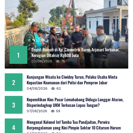
Empat Rumah di Kp. Cimentrik Baros Arjasari Terbakar,
1
Kerugian Ditaksir Rp600 Juta
03/08/2026
75
Kunjungan Wisata ke Ciwidey Turun, Pelaku Usaha Minta
2
Kepastian Keamanan dari Polisi dan Pemprov Jabar
04/08/2026
62
Kepemilikan Kios Pasar Lemahabang Diduga Langgar Aturan,
3
Disperindagkop UKM Terkesan Lepas Tangan?
07/08/2026
59
Mengenal Kolonel Inf Tamba Tua Pandjaitan, Perwira
4
Berpengalaman yang Kini Pimpin Sektor 10 Citarum Harum