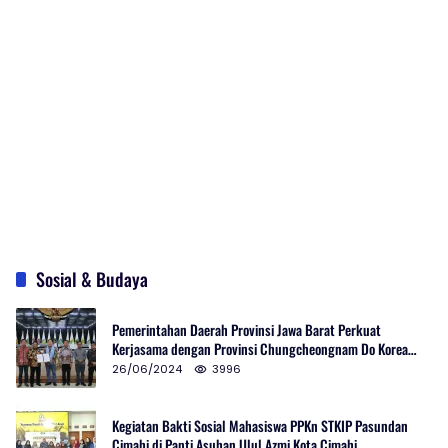
Sosial & Budaya
Pemerintahan Daerah Provinsi Jawa Barat Perkuat
Kerjasama dengan Provinsi Chungcheongnam Do Korea
Selatan
26/06/2024
3996
Kegiatan Bakti Sosial Mahasiswa PPKn STKIP Pasundan
Cimahi di Panti Asuhan Ulul Azmi Kota Cimahi