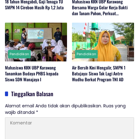
18 Tahun Mengabdi, Gaji Tenaga TU
Mahasiswa KKN UBP Karawang
SMPN 14 Cirebon Masih Rp 1,2 Juta
Bersama Warga Gelar Kerja Bakti
dan Tanam Pohon, Perkuat
Kepedulian Lingkungan di Wanajaya
Pendidikan
Pendidikan
Mahasiswa KKN UBP Karawang
Air Bersih Kini Mengalir, SMPN 1
Tanamkan Budaya PHBS kepada
Batujaya: Siswa Tak Lagi Antre
Siswa SDN Wanajaya I
Wudhu Berkat Program TNI AD
Tinggalkan Balasan
Alamat email Anda tidak akan dipublikasikan.
Ruas yang
wajib ditandai
*