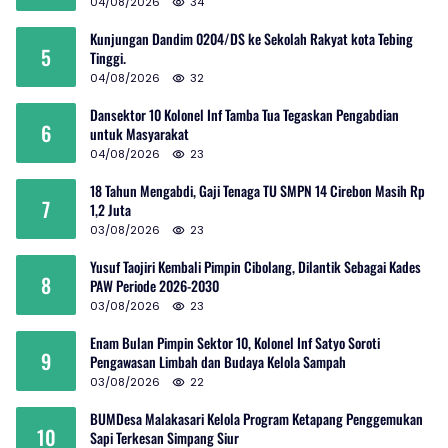
04/08/2026
34
Kunjungan Dandim 0204/DS ke Sekolah Rakyat kota Tebing
5
Tinggi.
04/08/2026
32
Dansektor 10 Kolonel Inf Tamba Tua Tegaskan Pengabdian
6
untuk Masyarakat
04/08/2026
23
18 Tahun Mengabdi, Gaji Tenaga TU SMPN 14 Cirebon Masih Rp
7
1,2 Juta
03/08/2026
23
Yusuf Taojiri Kembali Pimpin Cibolang, Dilantik Sebagai Kades
8
PAW Periode 2026-2030
03/08/2026
23
Enam Bulan Pimpin Sektor 10, Kolonel Inf Satyo Soroti
9
Pengawasan Limbah dan Budaya Kelola Sampah
03/08/2026
22
BUMDesa Malakasari Kelola Program Ketapang Penggemukan
10
Sapi Terkesan Simpang Siur