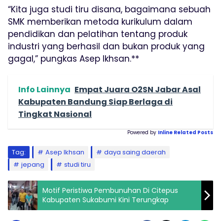
“Kita juga studi tiru disana, bagaimana sebuah
SMK memberikan metoda kurikulum dalam
pendidikan dan pelatihan tentang produk
industri yang berhasil dan bukan produk yang
gagal,” pungkas Asep Ikhsan.**
Info Lainnya
Empat Juara O2SN Jabar Asal
Kabupaten Bandung Siap Berlaga di
Tingkat Nasional
Powered by
Inline Related Posts
Tag:
Asep Ikhsan
daya saing daerah
jepang
studi tiru
Motif Peristiwa Pembunuhan Di Citepus
Kabupaten Sukabumi Kini Terungkap