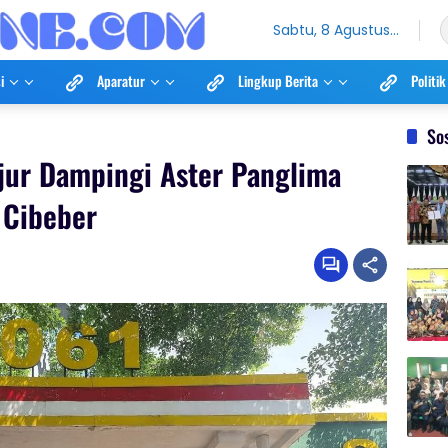
Sabtu, 8 Agustus
2026
i
Aparatur
Lingkup Berita
Politik
So
jur Dampingi Aster Panglima
 Cibeber