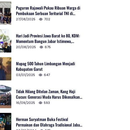
Paguron Rajawali Pukau Ribuan Warga di
Pembukaan Serbuan Teritorial TNI di
Cibatu
27/08/2025
702
Hari Jadi Provinsi Jawa Barat ke 80, KDM:
Momentum Bangun Jabar Istimewa,
Lembur di Urus Kota Ditata
20/08/2025
675
Mapag 500 Tahun Limbangan Menjadi
Kabupaten Garut
03/01/2025
647
Tidak Hilang Ditelan Zaman, Kang Haji
Cucun: Generasi Muda Harus Dikenalkan
Pencak Silat
16/09/2025
593
Herman Suryatman Buka Festival
Permainan dan Olahraga Tradisional Jabar