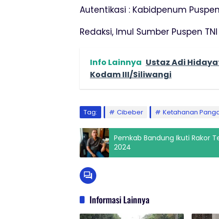
Autentikasi : Kabidpenum Puspen
Redaksi, Imul Sumber Puspen TNI
Info Lainnya
Ustaz Adi Hidaya
Kodam III/Siliwangi
Tag:
Cibeber
Ketahanan Pang
Pemkab Bandung Ikuti Rakor Te
2024
Informasi Lainnya