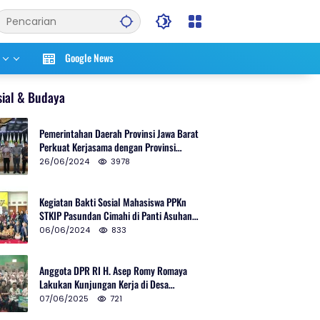
Google News
sial & Budaya
Pemerintahan Daerah Provinsi Jawa Barat
Perkuat Kerjasama dengan Provinsi
Chungcheongnam Do Korea Selatan
26/06/2024
3978
Kegiatan Bakti Sosial Mahasiswa PPKn
STKIP Pasundan Cimahi di Panti Asuhan
Ulul Azmi Kota Cimahi
06/06/2024
833
Anggota DPR RI H. Asep Romy Romaya
Lakukan Kunjungan Kerja di Desa
Patrolsari
07/06/2025
721