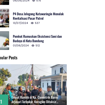
2024 di Gedung Teater Tertutup
06/05/2024
575
P4 Desa Jelegong Kutawaringin Menolak
Revitalisasi Pasar Patrol
13/07/2024
537
Pemkot Rumuskan Eksistensi Seni dan
Budaya di Kota Bandung
01/06/2024
512
pular Posts
Empat Rumah di Kp. Cimentrik Baros
1
Arjasari Terbakar, Kerugian Ditaksir