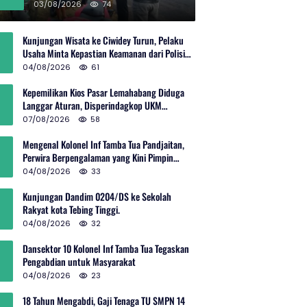
Rp600 Juta
03/08/2026
74
Kunjungan Wisata ke Ciwidey Turun, Pelaku
Usaha Minta Kepastian Keamanan dari Polisi
dan Pemprov Jabar
04/08/2026
61
Kepemilikan Kios Pasar Lemahabang Diduga
Langgar Aturan, Disperindagkop UKM
Terkesan Lepas Tangan?
07/08/2026
58
Mengenal Kolonel Inf Tamba Tua Pandjaitan,
Perwira Berpengalaman yang Kini Pimpin
Sektor 10 Citarum Harum
04/08/2026
33
Kunjungan Dandim 0204/DS ke Sekolah
Rakyat kota Tebing Tinggi.
04/08/2026
32
Dansektor 10 Kolonel Inf Tamba Tua Tegaskan
Pengabdian untuk Masyarakat
04/08/2026
23
18 Tahun Mengabdi, Gaji Tenaga TU SMPN 14