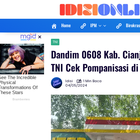
Langsung
ke
konten
Home
IPM
Birokras
×
TNI
Dandim 0608 Kab. Cian
TNI Cek Pompanisasi di
Idisi
1 Min Baca
04/05/2024