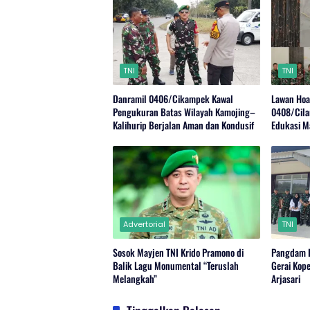
TNI
TNI
Danramil 0406/Cikampek Kawal
Lawan Hoa
Pengukuran Batas Wilayah Kamojing–
0408/Cila
Kalihurip Berjalan Aman dan Kondusif
Edukasi M
Advertorial
TNI
Sosok Mayjen TNI Krido Pramono di
Pangdam I
Balik Lagu Monumental “Teruslah
Gerai Kope
Melangkah”
Arjasari