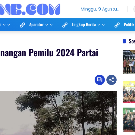
Minggu, 9 Agustus
2026
i
Aparatur
Lingkup Berita
Politik
So
enangan Pemilu 2024 Partai