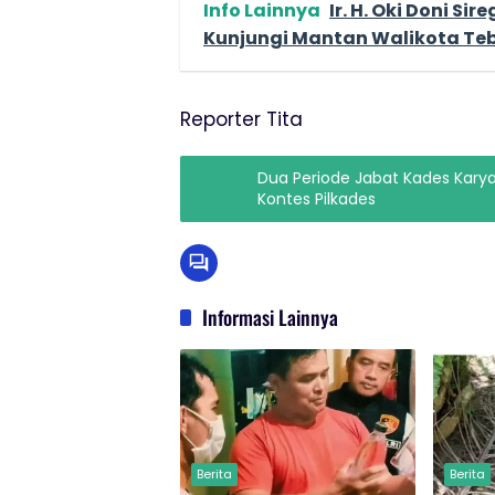
Info Lainnya
Ir. H. Oki Doni S
Kunjungi Mantan Walikota Tebin
Reporter Tita
Dua Periode Jabat Kades Karyamekar Sonjaya Kembali Raih Dukungan Ikut
Kontes Pilkades
Informasi Lainnya
Berita
Berita