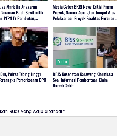
uga Mark Up Anggaran
Media Cyber BKRI News Kritisi Papan
 Tanaman Buah Sawit milik
Proyek, Namun Acungkan Jempol Atas
n PTPN IV Rambutan,
Pelaksanaan Proyek Fasilitas Perairan
I, Serdang Bedagai
(Kolam Labuh) PP Jayanti
Berita
Diri, Polres Tebing Tinggi
BPJS Kesehatan Karawang Klarifikasi
Tersangka Pemerkosaan DPO
Soal Informasi Pemberitaan Klaim
Rumah Sakit
kan.
Ruas yang wajib ditandai
*