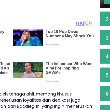
2
3
4
5
6
oleh tenaga ahli, memang khusus
seriusan loyalitas dan dedikasi juga
an dari Bacaleg ini yang ingin meneruskan