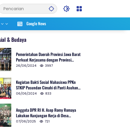
Google News
sial & Budaya
Pemerintahan Daerah Provinsi Jawa Barat
Perkuat Kerjasama dengan Provinsi
Chungcheongnam Do Korea Selatan
26/06/2024
3997
Kegiatan Bakti Sosial Mahasiswa PPKn
STKIP Pasundan Cimahi di Panti Asuhan
Ulul Azmi Kota Cimahi
06/06/2024
833
Anggota DPR RI H. Asep Romy Romaya
Lakukan Kunjungan Kerja di Desa
Patrolsari
07/06/2025
721