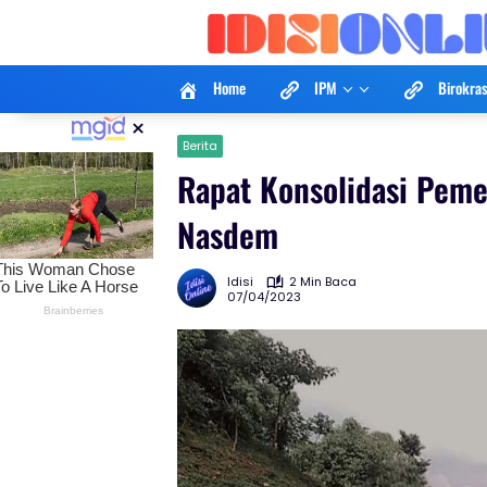
Langsung
ke
konten
Home
IPM
Birokras
×
Berita
Rapat Konsolidasi Pem
Nasdem
Idisi
2 Min Baca
07/04/2023