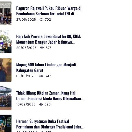
Paguron Rajawali Pukau Ribuan Warga di
Pembukaan Serbuan Teritorial TNI di
Cibatu
27/08/2025
702
Hari Jadi Provinsi Jawa Barat ke 80, KDM:
Momentum Bangun Jabar Istimewa,
Lembur di Urus Kota Ditata
20/08/2025
675
Mapag 500 Tahun Limbangan Menjadi
Kabupaten Garut
03/01/2025
647
Tidak Hilang Ditelan Zaman, Kang Haji
Cucun: Generasi Muda Harus Dikenalkan
Pencak Silat
16/09/2025
593
Herman Suryatman Buka Festival
Permainan dan Olahraga Tradisional Jabar