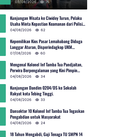
Rp600 Juta
03/08/2026
75
Kunjungan Wisata ke Ciwidey Turun, Pelaku
Usaha Minta Kepastian Keamanan dari Polisi
dan Pemprov Jabar
04/08/2026
62
Kepemilikan Kios Pasar Lemahabang Diduga
Langgar Aturan, Disperindagkop UKM
Terkesan Lepas Tangan?
07/08/2026
60
Mengenal Kolonel Inf Tamba Tua Pandjaitan,
Perwira Berpengalaman yang Kini Pimpin
Sektor 10 Citarum Harum
04/08/2026
34
Kunjungan Dandim 0204/DS ke Sekolah
Rakyat kota Tebing Tinggi.
04/08/2026
33
Dansektor 10 Kolonel Inf Tamba Tua Tegaskan
Pengabdian untuk Masyarakat
04/08/2026
24
18 Tahun Mengabdi, Gaji Tenaga TU SMPN 14